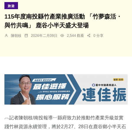
旅遊
115年度南投縣竹產業推廣活動 「竹夢森活・
與竹共鳴」 鹿谷小半天盛大登場
陳朝枝
2026年二月09日
2,544 觀看
0 分享
︹記者陳朝枝/南投報導︺縣府致力於推動竹產業升級並實
踐竹林資源永續管理，將於2月27、28日在鹿谷鄉小半天石