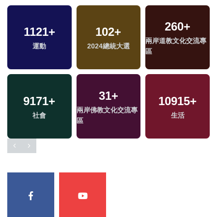
260
+
1121
+
102
+
兩岸道教文化交流專
運動
2024總統大選
區
31
+
9171
+
10915
+
兩岸佛教文化交流專
社會
生活
區