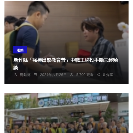
運動
新竹縣「強棒出擊教育營」中職王牌投手勵志經驗
談
鄭銘德
2024年八月26日
5,700 觀看
0 分享