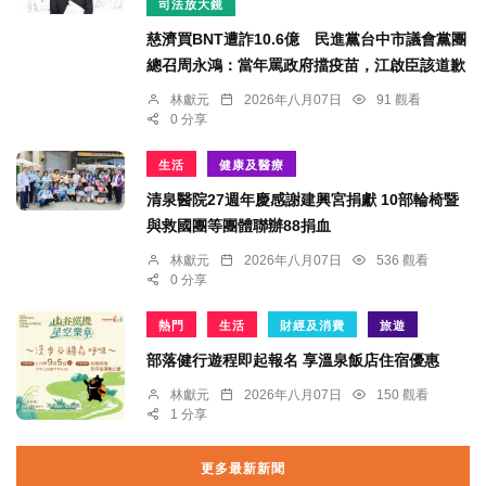
司法放大鏡
慈濟買BNT遭詐10.6億 民進黨台中市議會黨團
總召周永鴻：當年罵政府擋疫苗，江啟臣該道歉
林獻元
2026年八月07日
91 觀看
0 分享
生活
健康及醫療
清泉醫院27週年慶感謝建興宮捐獻 10部輪椅暨
與救國團等團體聯辦88捐血
林獻元
2026年八月07日
536 觀看
0 分享
熱門
生活
財經及消費
旅遊
部落健行遊程即起報名 享溫泉飯店住宿優惠
林獻元
2026年八月07日
150 觀看
1 分享
更多最新新聞