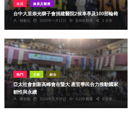
生活
健康及醫療
台中大里崇光獅子會捐建醫院2候車亭及100部輪椅
林獻元
2025年一月11日
5,808 觀看
1 分享
熱門
文教
綜合
亞太社會創新高峰會在暨大 產官學民合力推動國家
韌性與永續
陳朝枝
2024年五月05日
9,239 觀看
0 分享