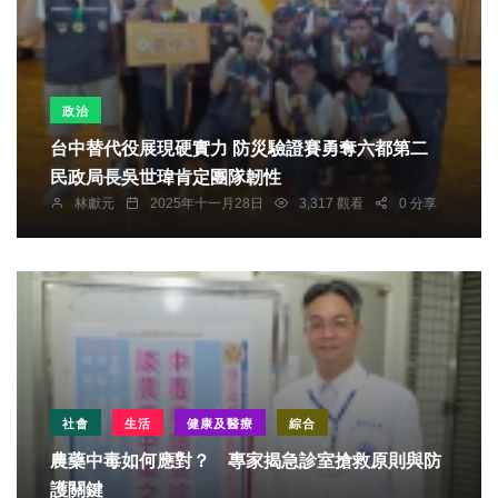
政治
台中替代役展現硬實力 防災驗證賽勇奪六都第二
民政局長吳世瑋肯定團隊韌性
林獻元
2025年十一月28日
3,317 觀看
0 分享
社會
生活
健康及醫療
綜合
農藥中毒如何應對？ 專家揭急診室搶救原則與防
護關鍵