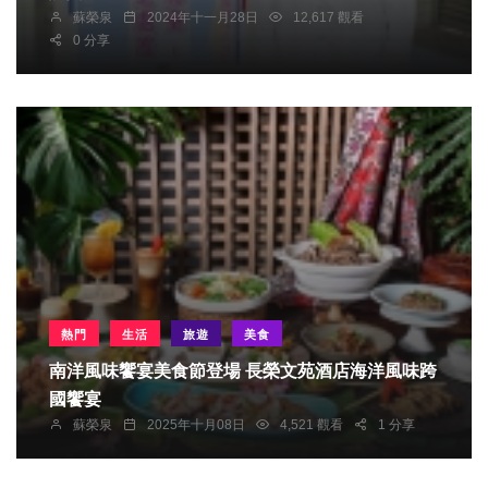
蘇榮泉
2024年十一月28日
12,617 觀看
0 分享
熱門
生活
旅遊
美食
南洋風味饗宴美食節登場 長榮文苑酒店海洋風味跨
國饗宴
蘇榮泉
2025年十月08日
4,521 觀看
1 分享