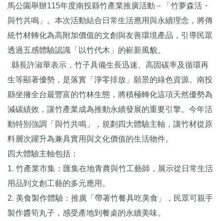
馬公園舉辦115年度南投縣竹產業推廣活動－「竹夢森活・
與竹共鳴」。本次活動結合日常生活應用與永續理念，將傳
統竹材轉化為高附加價值的文創與友善環境產品，引導民眾
透過五感體驗認識「以竹代木」的嶄新風貌。
縣長許淑華表示，竹子具備生長迅速、高固碳率及循環再
生等顯著優勢，是落實「淨零排放」願景的綠色資源。南投
縣坐擁全台最豐富的竹林生態，將積極轉化這項天然優勢為
減碳績效，讓竹產業成為推動永續發展的重要引擎。今年活
動特別強調「與竹共鳴」，規劃四大體驗主軸，讓竹材從原
料層次躍升為兼具實用與文化價值的生活物件。
四大體驗主軸包括：
1. 竹產業市集：匯集在地青農與竹工藝師，展示從日常生活
用品到文創工藝的多元應用。
2. 美食製作體驗：推廣「帶著竹餐具吃美食」，民眾可親手
製作醬筍丸子，感受產地到餐桌的永續美味。