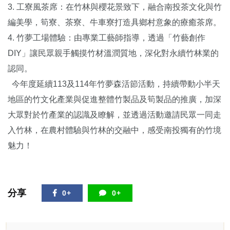
3. 工寮風茶席：在竹林與櫻花景致下，融合南投茶文化與竹
編美學，筍寮、茶寮、牛車寮打造具鄉村意象的療癒茶席。
4. 竹夢工場體驗：由專業工藝師指導，透過「竹藝創作
DIY」讓民眾親手觸摸竹材溫潤質地，深化對永續竹林業的
認同。
今年度延續113及114年竹夢森活節活動，持續帶動小半天
地區的竹文化產業與促進整體竹製品及筍製品的推廣，加深
大眾對於竹產業的認識及瞭解，並透過活動邀請民眾一同走
入竹林，在農村體驗與竹林的交融中，感受南投獨有的竹境
魅力！
分享
0+
0+