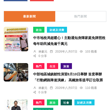
最新新聞
熱門新聞
政治
財經及消費
中市地稅局超暖心！主動通知身障家庭免牌照稅
每年助民減免逾千萬元
林獻元
2026年八月07日
103 觀看
0 分享
熱門
生活
旅遊
中部地區城鎮韌性演習8月10日舉辦 首度舉辦
「行動網路降速演練」 高鐵旅客提早訂位取票
林獻元
2026年八月07日
110 觀看
0 分享
熱門
政治
社會
財經及消費