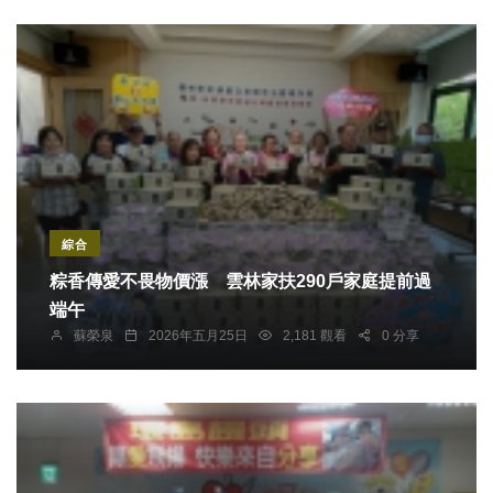
綜合
粽香傳愛不畏物價漲 雲林家扶290戶家庭提前過
端午
蘇榮泉
2026年五月25日
2,181 觀看
0 分享