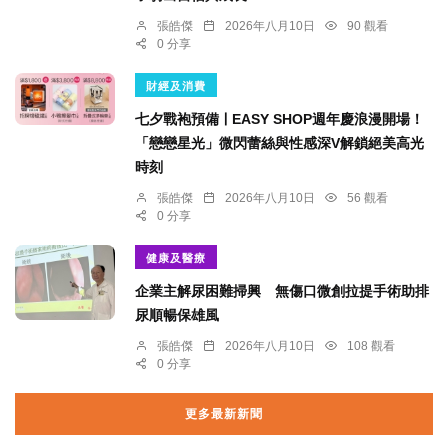
張皓傑
2026年八月10日
90 觀看
0 分享
財經及消費
七夕戰袍預備ￜEASY SHOP週年慶浪漫開場！
「戀戀星光」微閃蕾絲與性感深V解鎖絕美高光
時刻
張皓傑
2026年八月10日
56 觀看
0 分享
健康及醫療
企業主解尿困難掃興 無傷口微創拉提手術助排
尿順暢保雄風
張皓傑
2026年八月10日
108 觀看
0 分享
更多最新新聞