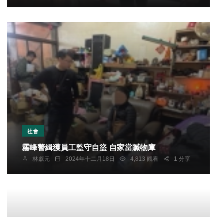
社會
霧峰警緝獲員工監守自盜 自家當贓物庫
林獻元
2024年十二月18日
4,813 觀看
1 分享