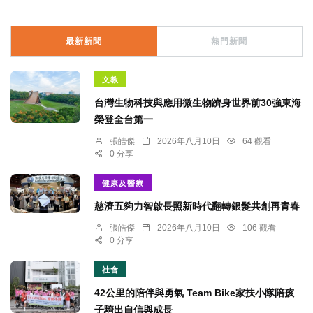
最新新聞
熱門新聞
文教
台灣生物科技與應用微生物躋身世界前30強東海
榮登全台第一
張皓傑
2026年八月10日
64 觀看
0 分享
健康及醫療
慈濟五夠力智啟長照新時代翻轉銀髮共創再青春
張皓傑
2026年八月10日
106 觀看
0 分享
社會
42公里的陪伴與勇氣 Team Bike家扶小隊陪孩
子騎出自信與成長