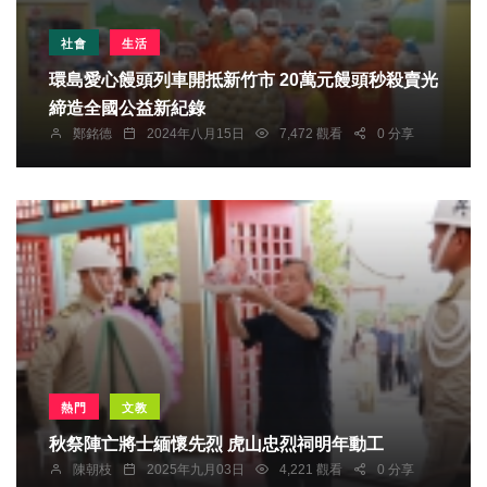
社會
生活
環島愛心饅頭列車開抵新竹市 20萬元饅頭秒殺賣光
締造全國公益新紀錄
鄭銘德
2024年八月15日
7,472 觀看
0 分享
熱門
文教
秋祭陣亡將士緬懷先烈 虎山忠烈祠明年動工
陳朝枝
2025年九月03日
4,221 觀看
0 分享