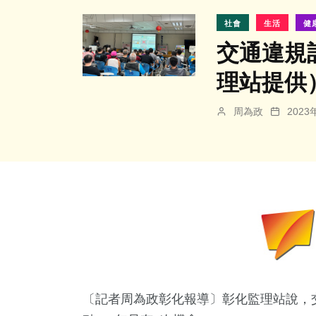
社會
生活
健
交通違規
理站提
周為政
202
〔記者周為政彰化報導〕彰化監理站說，