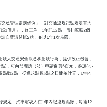
路交通管理處罰條例」，對交通違規記點規定有大
照1個月」，修正為「1年記12點，吊扣駕照2個
申請自費講習抵2點，並以1年1次為限。
駕駛人交通安全觀念和駕駛行為，提供改正機會，
215
+
+
190
+
120
+
2點)，可向監理所（站）申請自費6百元，參加3小
兩岸道教文化交
2024立委選戰
司法放大鏡
點數2點，從違規點數6點之日開始計算，1年內
流專區
26
+
8
+
65
+
兩岸佛教文化交
2023金鐘獎
演唱會
流專區
條規定，汽車駕駛人在1年內記違規點數，每達12