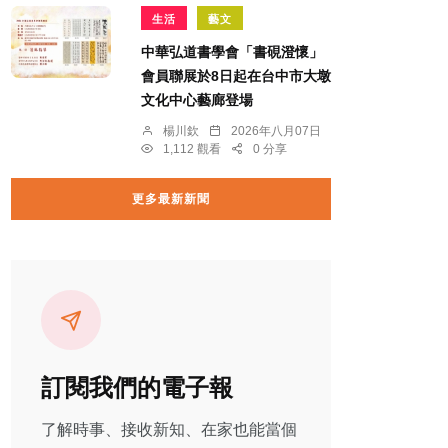
生活
藝文
中華弘道書學會「書硯澄懷」
會員聯展於8日起在台中市大墩
文化中心藝廊登場
楊川欽
2026年八月07日
1,112 觀看
0 分享
更多最新新聞
訂閱我們的電子報
了解時事、接收新知、在家也能當個