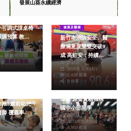
發展山葵永續經濟
文教
社會
生活
市議會全力支持
小可調式課桌椅
健康及醫療
購預算 教育
新竹市消防安全、醫
獻元
反覆更正決標公
療滿意度雙雙突破9
25年四月30日
成 高虹安：持續傾
886 觀看
鄭銘德
德宇求教育局盡
分享
聽民意
2026年五月12日
生活
健康及醫療
善
2,428 觀看
文教
綜合
0 分享
健康及醫療
給部落孩子優質學習
照護孩子成長！
環境 原聲實驗機構
力推3歲前幼兒
國中小部開學
覆蓋率逾
陳朝枝
獻元
超前達標
2023年九月01日
24年五月05日
8,950 觀看