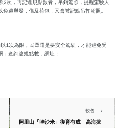
照2次，再記違規點數者，吊銷駕照，提醒駕駛人
以免遭舉發，傷及荷包，又會被記點吊扣駕照。
內以1次為限，民眾還是要安全駕駛，才能避免受
網」查詢違規點數，網址：
較舊
阿里山「哇沙米」復育有成 高海拔