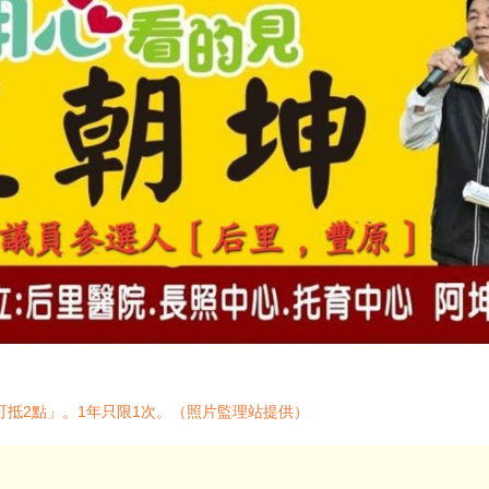
可抵2點」。1年只限1次。（照片監理站提供）