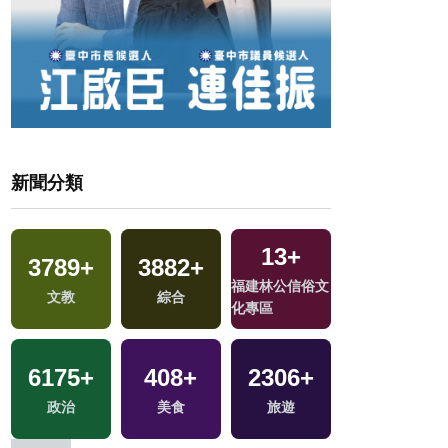
新聞分類
13
+
3789
+
3882
+
56
+
福建林公信俗文
文教
綜合
綜藝
化專區
6175
+
408
+
2306
+
9
+
政治
美食
旅遊
兩岸藝苑天地