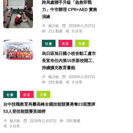
跨局處聯手升級「急救即戰
力」中市辦理 CPR+AED 實務
演練
楊川欽
2026年八月07日
211 觀看
0 分享
社會
生活
文教
烏日區旭日國小校舍動工盧市
長宣布任內第10所新校開工、
持續擴充教育量能
楊川欽
2026年八月07日
255 觀看
0 分享
社會
生活
文教
台中技職教育再攀高峰全國技能競賽勇奪23面獎牌
53人登技能競賽英雄榜
楊川欽
2026年八月07日
255 觀看
0 分享