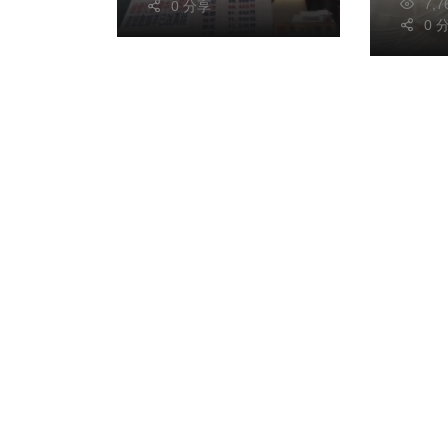
7,
黑第一線食安人員
0 分享
0 