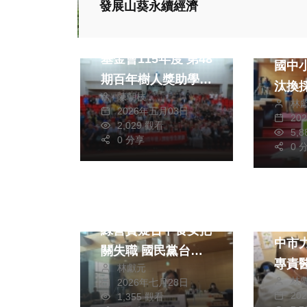
發展山葵永續經濟
文教
政治
財團法人法鼓山慈善
台中
基金會115年度 第48
國中
期百年樹人獎助學金
汰換採
陳朝枝
頒發活動
林
局卻
2026年五月03日
20
2,029 觀看
告 民進黨台中市議
5,
0 分享
熱門
政治
員林
0 
生活
健康及醫療
速改
財經及消費
政治
中聯毒油事件延燒
一路
綠營質疑台中食安把
中市
關失職 國民黨台中
專責醫師 
林獻元
市議員朱暖英：查驗
林
2026年七月28日
56%
數據會說話 拒絕抹
20
1,355 觀看