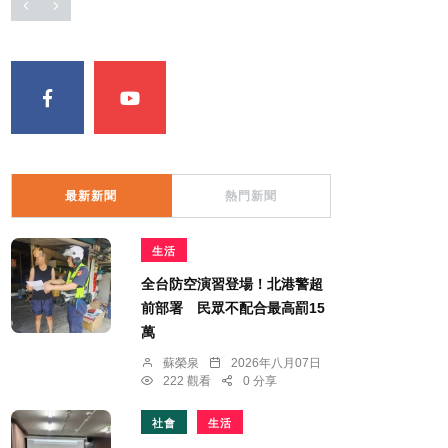
最新新聞
熱門新聞
生活
全台防空演習登場！北港警超
前部署 民眾不配合最高罰15
萬
蘇榮泉
2026年八月07日
222 觀看
0 分享
社會
生活