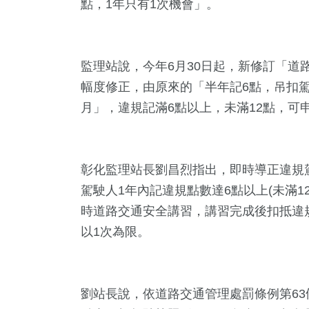
點，1年只有1次機會」。
監理站說，今年6月30日起，新修訂「道
幅度修正，由原來的「半年記6點，吊扣駕
月」，違規記滿6點以上，未滿12點，可
彰化監理站長劉昌烈指出，即時導正違規
5
+
9181
+
75
+
7713
+
375
駕駛人1年內記違規點數達6點以上(未滿1
總統大選
生活
海峽論壇專區
社會
影視
時道路交通安全講習，講習完成後扣抵違規
以1次為限。
51
+
942
+
390
+
門
運動
兩岸
劉站長說，依道路交通管理處罰條例第63