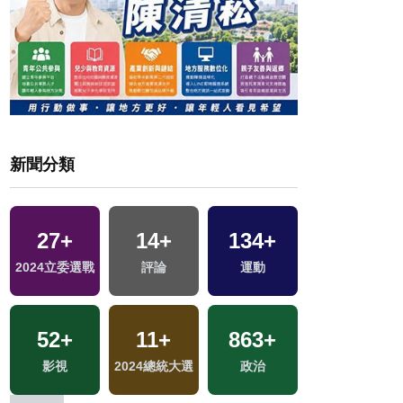
新聞分類
27
+
14
+
134
+
9
+
2024立委選戰
評論
運動
演唱會
52
+
11
+
863
+
7
+
影視
2024總統大選
政治
綜藝