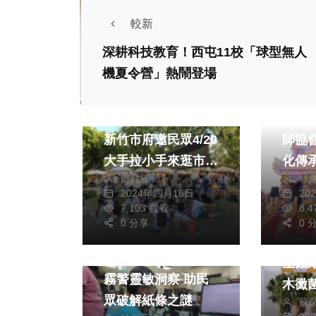
較新
深耕科技教育！西屯11校「球型無人
機夏令營」熱鬧登場
生活
兩岸道
環境教育向下紮根
中國
新竹市府邀民眾4/20
師協
大手拉小手來逛市
化傳
鄭銘德
林
集、聽繪本
民俗
2024年四月16日
20
生活
祈安
7,103 觀看
8,
綜合
0 分享
0 
（有
社會
生觀
霧警靈敏洞察 助民
木黴
眾破解紙條之謎
蘇
永續