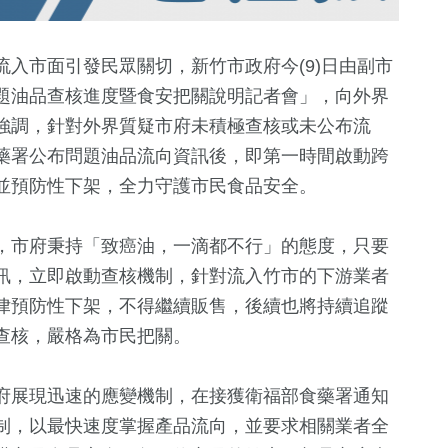
入市面引發民眾關切，新竹市政府今(9)日由副市
題油品查核進度暨食安把關說明記者會」，向外界
強調，針對外界質疑市府未積極查核或未公布流
藥署公布問題油品流向資訊後，即第一時間啟動跨
並預防性下架，全力守護市民食品安全。
，市府秉持「致癌油，一滴都不行」的態度，只要
1
+
552
+
399
+
訊，立即啟動查核機制，針對流入竹市的下游業者
福建林公信俗文
綜合
財經及消費
律預防性下架，不得繼續販售，後續也將持續追蹤
化專區
查核，嚴格為市民把關。
57
+
1156
+
322
+
府展現迅速的應變機制，在接獲衛福部食藥署通知
兩岸
社會
旅遊
制，以最快速度掌握產品流向，並要求相關業者全