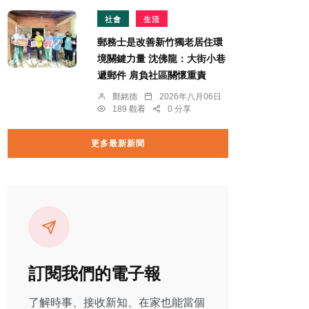
社會
生活
郵務士是改善新竹獨老居住環
境關鍵力量 沈佛龍：大街小巷
遞郵件 肩負社區關懷重責
鄭銘德
2026年八月06日
189 觀看
0 分享
更多最新新聞
訂閱我們的電子報
了解時事、接收新知、在家也能當個