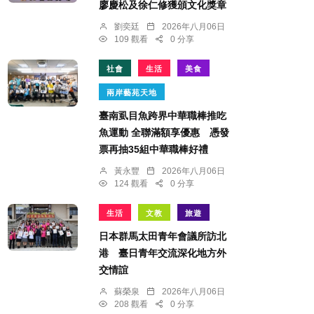
廖慶松及徐仁修獲頒文化獎章
劉奕廷
2026年八月06日
109 觀看
0 分享
社會
生活
美食
兩岸藝苑天地
臺南虱目魚跨界中華職棒推吃
魚運動 全聯滿額享優惠 憑發
票再抽35組中華職棒好禮
黃永豐
2026年八月06日
124 觀看
0 分享
生活
文教
旅遊
日本群馬太田青年會議所訪北
港 臺日青年交流深化地方外
交情誼
蘇榮泉
2026年八月06日
208 觀看
0 分享