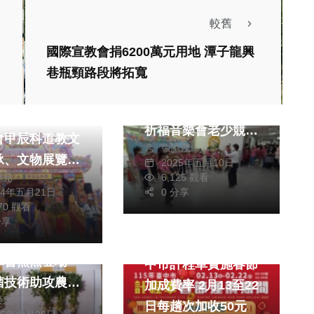
較舊
社會
生活
國際宣教會捐6200萬元用地 潭子龍興
健康及醫療
巷瓶頸路段將拓寬
「媽媽我愛妳！」
教文化交流專區
臺中醫院母親節感恩
武當道教太玄法
祈福音樂會老少競演
會甲辰科道教文
張皓傑
好歡樂
承、文物展覽及
2025年五月10日
獻元
6,125 觀看
技藝運動之多元
24年五月21日
0 分享
財經及消費
醮會
470 觀看
分享
影片）／雲林花
政治
旅遊
摩會熱烈登場
中市計程車實施春節
菌技術助攻農業
加成費率 2月13至22
榮泉
日每趟次加收50元