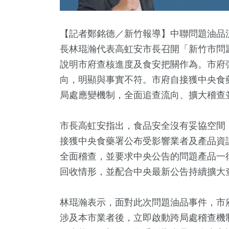
【記者鄭銘德／新竹報導】中聯問題油品流
長林琨瀚代表高虹安市長召開「新竹市問
說明市府查核進度及食安把關作為。市府
向，明顯與事實不符。市府自接獲中央食
局處應變機制，全面追查流向、擴大稽查
市長高虹安指出，食品安全沒有妥協空間
30
+
7
+
10
+
1
+
57
+
接獲中央食藥署公布受影響業者及產品資
兩岸道教文化交
門
海峽論壇專區
兩岸藝苑天地
美食
全面稽查，並要求中央公告的問題產品一
流專區
回收情形，並配合中央最新公告持續擴大
+
567
+
214
+
林琨瀚表示，面對此次問題油品事件，市
教文化交
文教
藝文
涉及本市業者後，立即啟動跨局處稽查機