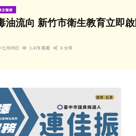
康及醫療
毒油流向 新竹市衛生教育立即啟
6年七月09日
1,478 觀看
0 分享