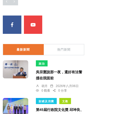
最新新聞
熱門新聞
政治
吳宗憲說那一夜，還好有法警
擋在我面前
胡月
2026年八月06日
0 觀看
0 分享
財經及消費
文教
第45屆行政院文化獎 邱坤良、