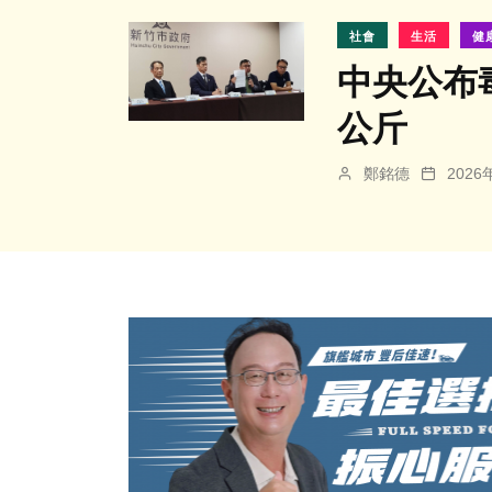
社會
生活
健
中央公布
公斤
鄭銘德
202