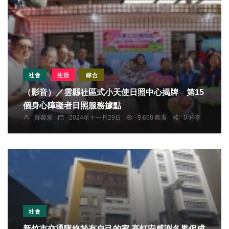
社會
生活
綜合
（影音）／雲縣社區式小天使日照中心揭牌 第15
個身心障礙者日照服務據點
蘇榮泉
2024年十一月29日
9,658 觀看
0 分享
社會
新竹市交通隊終於有自己的家 高虹安感謝各界促成