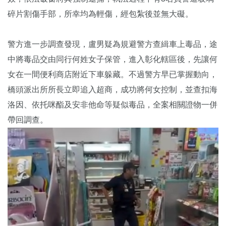
碎片割傷手部，所幸均為輕傷，經包紮後並無大礙。
警方進一步調查發現，盧男疑為規避警方查緝車上毒品，途
中將毒品交由同行何姓女子保管，進入彰化轄區後，先讓何
女在一間便利商店附近下車躲藏。不過警方早已掌握動向，
橋頭派出所所長立即追入超商，成功將何女控制，並查扣海
洛因、依托咪酯及安非他命等疑似毒品，全案相關證物一併
帶回調查。