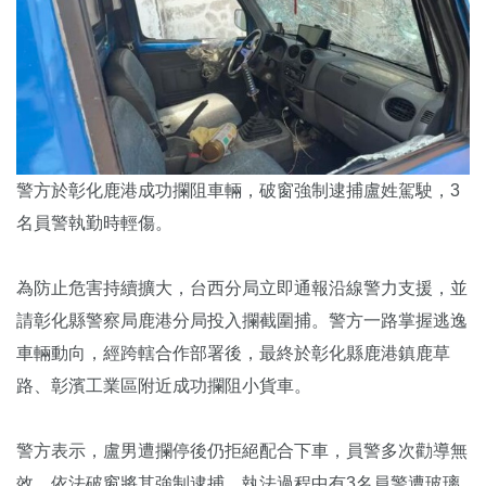
警方於彰化鹿港成功攔阻車輛，破窗強制逮捕盧姓駕駛，3
名員警執勤時輕傷。
為防止危害持續擴大，台西分局立即通報沿線警力支援，並
請彰化縣警察局鹿港分局投入攔截圍捕。警方一路掌握逃逸
車輛動向，經跨轄合作部署後，最終於彰化縣鹿港鎮鹿草
路、彰濱工業區附近成功攔阻小貨車。
警方表示，盧男遭攔停後仍拒絕配合下車，員警多次勸導無
效，依法破窗將其強制逮捕，執法過程中有3名員警遭玻璃