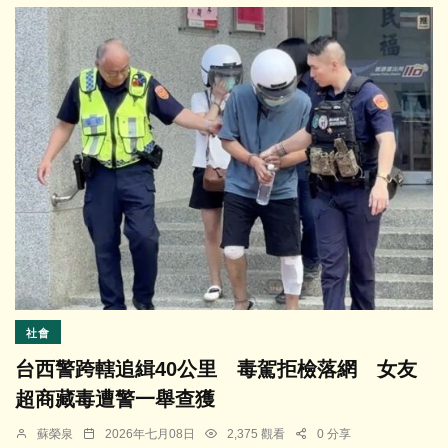
社會
台西警跨轄追緝40公里 毒駕拒檢落網 女友
超商藏毒遭警一舉查獲
蘇榮泉
2026年七月08日
2,375 觀看
0 分享