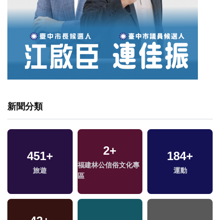
新聞分類
2
+
451
+
184
+
福建林公信俗文化專
旅遊
運動
區