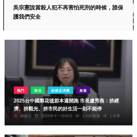
吳宗憲說當殺人犯不再害怕死刑的時候，誰保
護我們安全
熱門
政治
財經及消費
旅遊
2025台中國際花毯節本週開跑 市長盧秀燕：拚經
濟、拚觀光、拚市民的好生活一刻不能停
林獻元
2025年十一月04日
3,950 觀看
1 分享