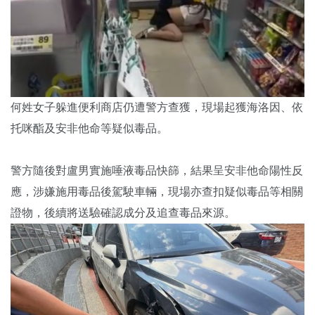
何姓女子躲進便利商店仍遭警方查獲，現場起獲海洛因、依
托咪酯及安非他命等疑似毒品。
警方隨後對盧男實施唾液毒品快篩，結果呈安非他命陽性反
應，涉嫌施用毒品後駕駛車輛，現場亦查扣疑似毒品等相關
證物，後續將送驗確認成分及追查毒品來源。