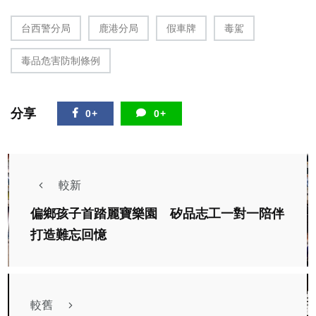
台西警分局
鹿港分局
假車牌
毒駕
毒品危害防制條例
分享
0+
0+
較新
偏鄉孩子首踏麗寶樂園 矽品志工一對一陪伴
打造難忘回憶
較舊