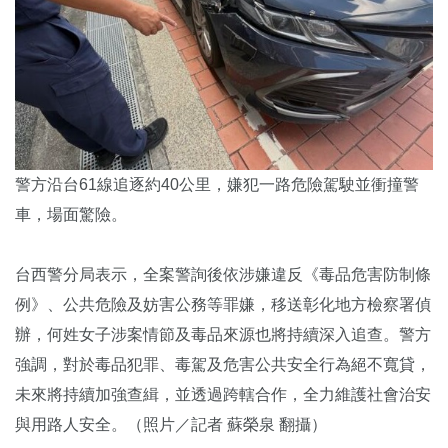
警方沿台61線追逐約40公里，嫌犯一路危險駕駛並衝撞警
車，場面驚險。
台西警分局表示，全案警詢後依涉嫌違反《毒品危害防制條
例》、公共危險及妨害公務等罪嫌，移送彰化地方檢察署偵
辦，何姓女子涉案情節及毒品來源也將持續深入追查。警方
強調，對於毒品犯罪、毒駕及危害公共安全行為絕不寬貸，
未來將持續加強查緝，並透過跨轄合作，全力維護社會治安
與用路人安全。（照片／記者 蘇榮泉 翻攝）