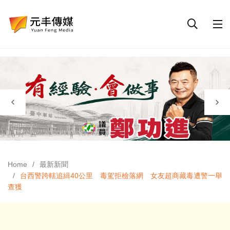
Home
最新新聞
台西警跨轄追緝40公里 毒駕拒檢落網 女友超商藏毒遭警一舉
查獲