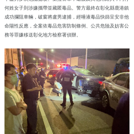
何姓女子則涉嫌攜帶並藏匿毒品。警方最終在彰化縣鹿港鎮
成功攔阻車輛，破窗將盧男逮捕，經唾液毒品快篩呈安非他
命陽性反應，全案依毒品危害防制條例、公共危險及妨害公
務等罪嫌移送彰化地方檢察署偵辦。