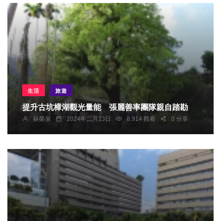
生活
旅遊
提升古坑樟湖觀光量能 張麗善率團隊親自踏勘
蘇榮泉
2024年二月23日
8,914 觀看
0 分享