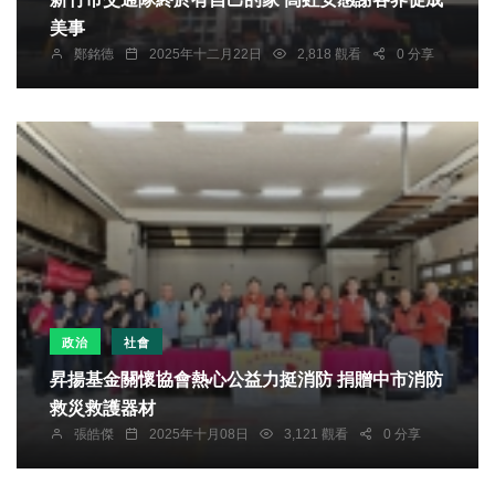
美事
鄭銘德
2025年十二月22日
2,818 觀看
0 分享
政治
社會
昇揚基金關懷協會熱心公益力挺消防 捐贈中市消防
救災救護器材
張皓傑
2025年十月08日
3,121 觀看
0 分享