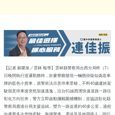
【記者 蘇榮泉／雲林 報導】雲林縣警察局台西分局昨（7）
日晚間執行巡邏勤務時，於麥寮鄉發現一輛懸掛疑似偽造車
牌的藍色小貨車，員警依法示意停車受檢，不料40歲盧姓駕
駛假意停車後突然加速逃逸，沿台61線西濱快速道路一路往
彰化方向狂奔，警方立即啟動攔截圍捕機制，並協請彰化縣
警察局鹿港分局支援追緝。雙方一路追逐約40多公里，過程
中盧男多次危險駕駛、衝撞警車，還波及其他用路人；同行