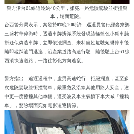
警方沿台61線追逐約40公里，嫌犯一路危險駕駛並衝撞警
車，場面驚險。
台西警分局表示，案發於昨晚10時許，巡邏員警行經麥寮鄉
三盛村華偉街時，透過車牌辨識系統發現該輛藍色小貨車懸
掛疑似偽造車牌，立即依法攔查。未料盧姓駕駛短暫停車後
隨即猛踩油門逃逸，沿產業道路高速行駛，隨後駛上台61線
西濱快速道路，一路往彰化方向逃竄。
警方指出，追逐過程中，盧男高速蛇行、拒絕攔查，甚至多
次危險駕駛並衝撞警車，嚴重危及沿線其他用路人安全，途
中更一度擦撞其他車輛，遭受波及車主氣憤下車大喊「撞我
車」，驚險場面宛如電影追逐情節。