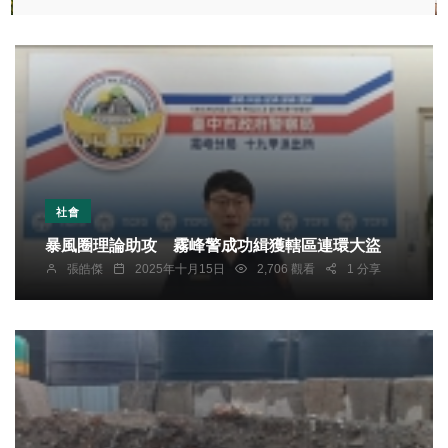
社會
暴風圈理論助攻 霧峰警成功緝獲轄區連環大盜
張皓傑
2025年十月15日
2,706 觀看
1 分享