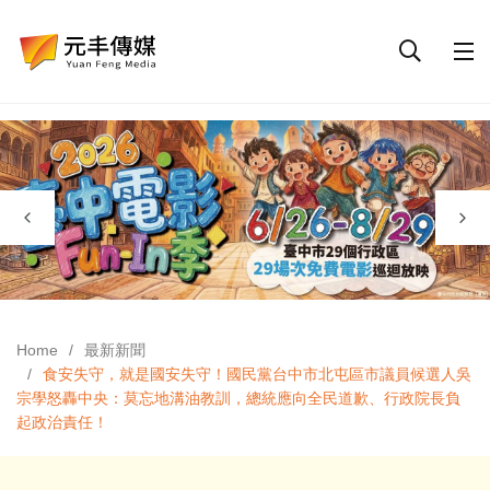
Home
最新新聞
食安失守，就是國安失守！國民黨台中市北屯區市議員候選人吳
宗學怒轟中央：莫忘地溝油教訓，總統應向全民道歉、行政院長負
起政治責任！