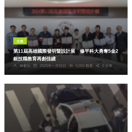
文教
第11屆高雄國際發明暨設計展 修平科大勇奪5金2
銀技職教育再創佳績
林獻元
2025年一月02日
5,002 觀看
2 分享