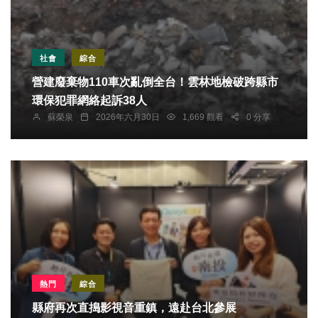
社會
綜合
營建廢棄物110車次亂倒全台！雲林地檢破跨縣市
環保犯罪網絡起訴38人
蘇榮泉
2026年六月30日
1,669 觀看
0 分享
熱門
綜合
縣府再次直搗影視音重鎮，遠赴台北參展