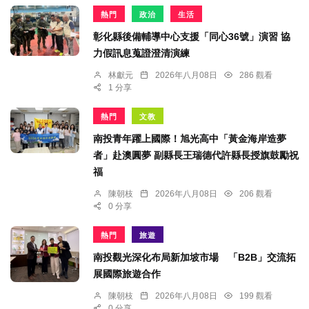
熱門
政治
生活
彰化縣後備輔導中心支援「同心36號」演習 協
力假訊息蒐證澄清演練
林獻元
2026年八月08日
286 觀看
1 分享
熱門
文教
南投青年躍上國際！旭光高中「黃金海岸造夢
者」赴澳圓夢 副縣長王瑞德代許縣長授旗鼓勵祝
福
陳朝枝
2026年八月08日
206 觀看
0 分享
熱門
旅遊
南投觀光深化布局新加坡市場 「B2B」交流拓
展國際旅遊合作
陳朝枝
2026年八月08日
199 觀看
0 分享