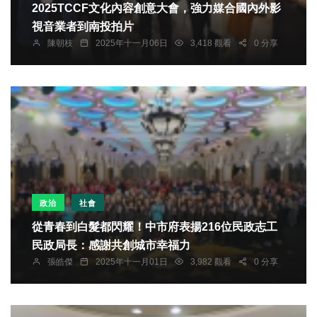
2025TCCF文化內容創意大會，強力媒合國內外影
視音業者到南投拍片
陳朝枝
2025年十一月06日
3,418 觀看
0 分享
政治
社會
從青春到白髮都閃耀！中市府表揚216位民政志工
民政局長：感謝共創城市幸福力
張皓傑
2025年十一月01日
3,982 觀看
0 分享