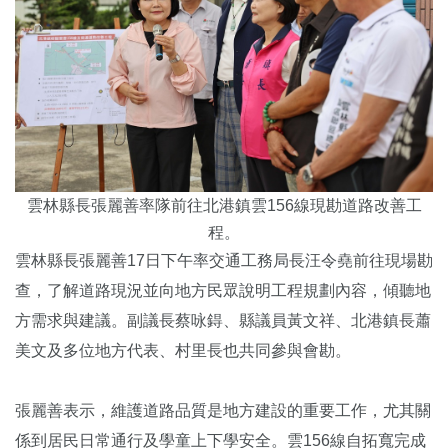
雲林縣長張麗善率隊前往北港鎮雲156線現勘道路改善工
程。
雲林縣長張麗善17日下午率交通工務局長汪令堯前往現場勘
查，了解道路現況並向地方民眾說明工程規劃內容，傾聽地
方需求與建議。副議長蔡咏鍀、縣議員黃文祥、北港鎮長蕭
美文及多位地方代表、村里長也共同參與會勘。
張麗善表示，維護道路品質是地方建設的重要工作，尤其關
係到居民日常通行及學童上下學安全。雲156線自拓寬完成