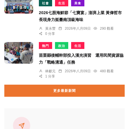
社會
生活
美食
2026七股海鮮節「七寶宴」澎湃上菜 黃偉哲市
長現身力挺臺南頂級海味
黃永豐
2026年八月09日
290 觀看
0 分享
熱門
政治
生活
苗栗縣後輔幹部投入漢光演習 運用民間資源協
力「戰略溝通」任務
林獻元
2026年八月09日
480 觀看
1 分享
更多最新新聞