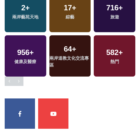
1918
2
+
+
127
17
+
+
716
115
+
+
福
兩岸藝苑天地
政治
綜藝
美食
旅遊
兩岸
區
64
+
956
19
+
+
836
+
582
56
+
+
兩岸道教文化交流專
健康及醫療
演唱會
財經及消費
2024立委選戰
熱門
區