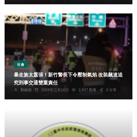
社會
暴走族太囂張！新竹警長下令壓制氣焰 改裝飆速追
究刑事交通雙重責任
鄭銘德
2026年三月16日
2,437 觀看
0 分享