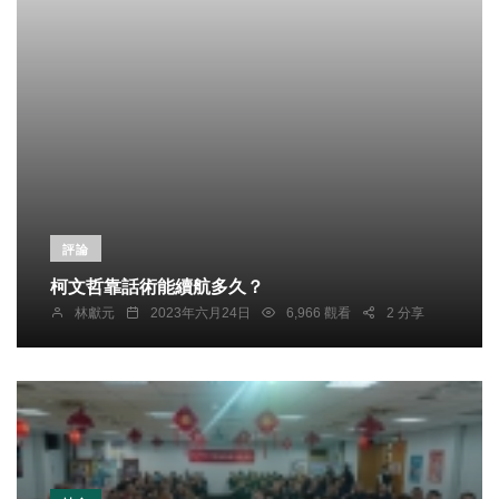
評論
柯文哲靠話術能續航多久？
林獻元
2023年六月24日
6,966 觀看
2 分享