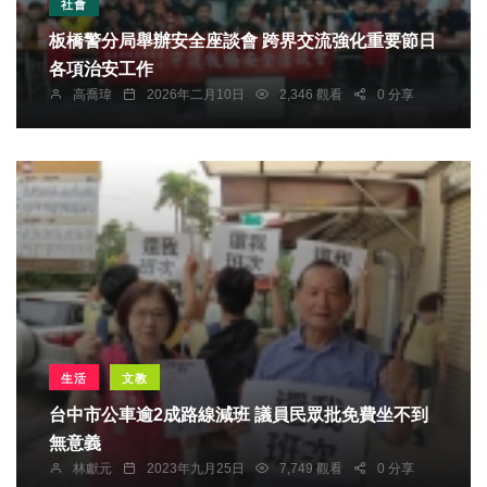
社會
板橋警分局舉辦安全座談會 跨界交流強化重要節日
各項治安工作
高喬瑋
2026年二月10日
2,346 觀看
0 分享
生活
文教
台中市公車逾2成路線減班 議員民眾批免費坐不到
無意義
林獻元
2023年九月25日
7,749 觀看
0 分享