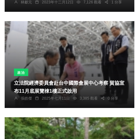
林獻元
2023年十二月12日
7,126 觀看
1 分享
政治
立法院經濟委員會赴台中國際會展中心考察 貿協宣
布11月底展覽棟1樓正式啟用
張皓傑
2025年七月11日
3,385 觀看
0 分享