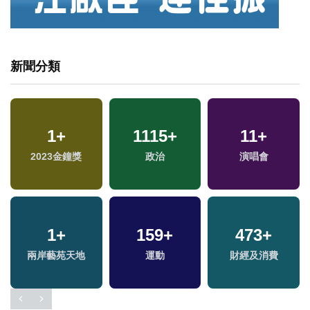
新聞分類
1
+
1115
+
11
+
2023金鐘獎
政治
演唱會
1
+
159
+
473
+
兩岸藝苑天地
運動
財經及消費