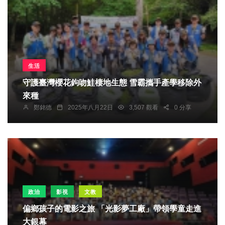
生活
守護臺灣櫻花鉤吻鮭棲地生態 雪霸攜手產學移除外
來種
鄭銘德
2025年八月22日
3,507 觀看
0 分享
政治
影視
文教
偏鄉孩子的電影之旅 「光影夢工廠」帶領學童走進
大銀幕