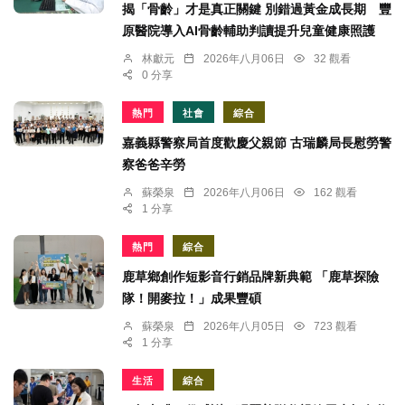
揭「骨齡」才是真正關鍵 別錯過黃金成長期 豐
原醫院導入AI骨齡輔助判讀提升兒童健康照護
林獻元
2026年八月06日
32 觀看
0 分享
熱門
社會
綜合
嘉義縣警察局首度歡慶父親節 古瑞麟局長慰勞警
察爸爸辛勞
蘇榮泉
2026年八月06日
162 觀看
1 分享
熱門
綜合
鹿草鄉創作短影音行銷品牌新典範 「鹿草探險
隊！開麥拉！」成果豐碩
蘇榮泉
2026年八月05日
723 觀看
1 分享
生活
綜合