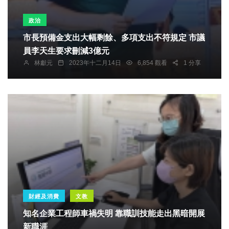
政治
市長預備金支出大幅剩餘、多項支出不符規定 市議
員李天生要求刪減3億元
林獻元
2023年十二月14日
6,854 觀看
1 分享
財經及消費
文教
知名企業工程師車禍失明 靠職訓技能走出黑暗開展
新職涯