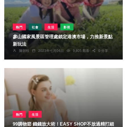
熱門
社會
生活
影視
參山國家風景區管理處鎖定港澳市場，力推新景點
新玩法
陳朝枝
2023年七月04日
9,805 觀看
0 分享
熱門
生活
99購物節 錢錢放大術！EASY SHOP不放過精打細