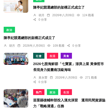
陳亭妃競選總部的架構正式成立了
胡月
2026年八月09日
124 觀看
0 分享
政治
陳亭妃競選總部的架構正式成立了
胡月
2026年八月09日
109 觀看
0 分享
社會
生活
美食
2026七股海鮮節「七寶宴」澎湃上菜 黃偉哲市
長現身力挺臺南頂級海味
黃永豐
2026年八月09日
271 觀看
0 分享
熱門
政治
生活
苗栗縣後輔幹部投入漢光演習 運用民間資源協
力「戰略溝通」任務