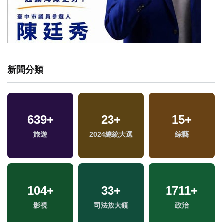
新聞分類
639
+
23
+
15
+
專
旅遊
2024總統大選
綜藝
104
+
33
+
1711
+
影視
司法放大鏡
政治