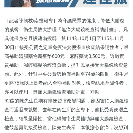
［記者陳朝枝/南投報導］為守護民眾的健康，降低大腸癌
的威脅，衛生局擴大辦理「無痛大腸鏡檢查補助計畫」。凡
具健保身分且設籍南投縣，於114年10月1日至115年11月
30日止接受公費之定量免疫法糞便潛血檢查結果陽性者，最
高補助清腸藥物新臺幣600元；麻醉藥物3,500元。透過實
質補助，減輕鄉親的經濟負擔，提升民眾接受大腸鏡檢查意
願。此外，針對中央公費篩檢僅補助至74歲的限制，衛生局
更將75歲以上長者納入全額補助對象，檢查結果為陽性者，
亦可以使用「無痛大腸鏡檢查補助計畫」補助。
62歲的陳先生長期有排便習慣改變問題，卻因害怕大腸鏡檢
查而遲遲未就醫。去年在衛生所的宣導下，他接受糞便潛血
檢查，結果呈陽性。當他得知衛生局補助無痛大腸鏡檢查，
他鼓起勇氣接受檢查。陳先生表示，本很擔心會痛，沒想到