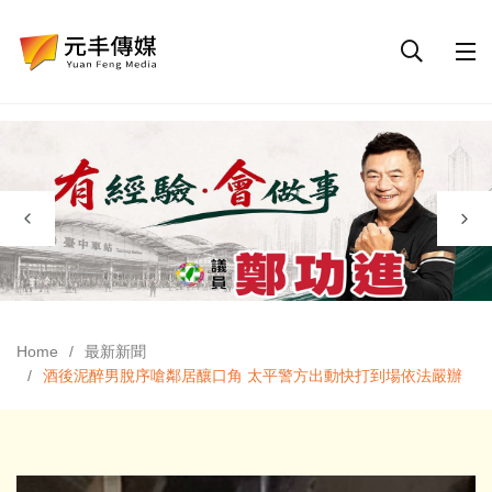
Home
最新新聞
酒後泥醉男脫序嗆鄰居釀口角 太平警方出動快打到場依法嚴辦