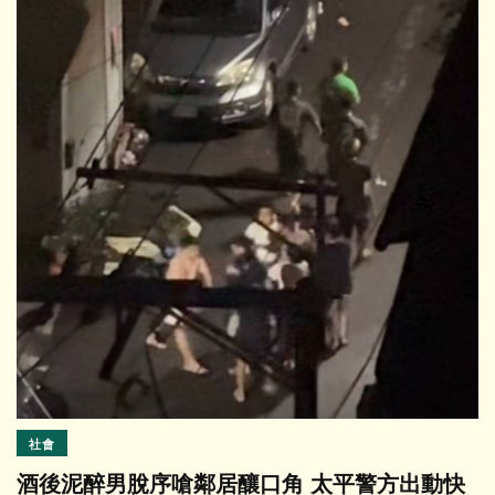
社會
酒後泥醉男脫序嗆鄰居釀口角 太平警方出動快