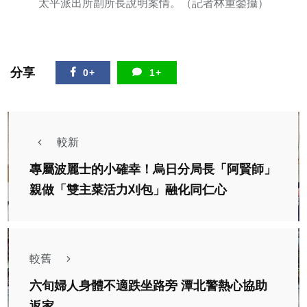
太平派出所副所長說明案情。（記者林重鎣攝）
分享
0+
1+
較新
專屬波麗士的小確幸！烏日分局長「阿賢師」
親做「雙主菜活力刈包」融化同仁心
較舊
六旬婦人身體不適跌坐路旁 潭北警熱心協助
返家