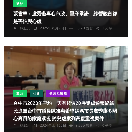
政治
張書華：盧秀燕專心市政、堅守承諾 綠營酸言都
是害怕與心虛
林獻元
2025年八月25日
3,890 觀看
1 分享
政治
社會
健康及醫療
台中市2023年平均一天有超過20件兒虐通報紀錄
民進黨台中市議員陳雅惠希望媽媽市長盧秀燕多關
心高風險家庭狀況 將兒虐案列高度重視案件
林獻元
2024年四月12日
8,555 觀看
0 分享