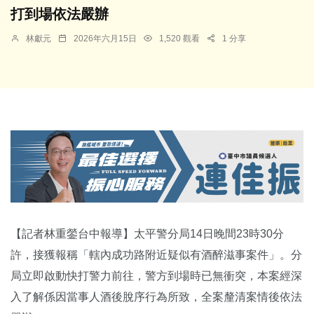
打到場依法嚴辦
林獻元
2026年六月15日
1,520 觀看
1 分享
【記者林重鎣台中報導】太平警分局14日晚間23時30分
許，接獲報稱「轄內成功路附近疑似有酒醉滋事案件」。分
局立即啟動快打警力前往，警方到場時已無衝突，本案經深
入了解係因當事人酒後脫序行為所致，全案釐清案情後依法