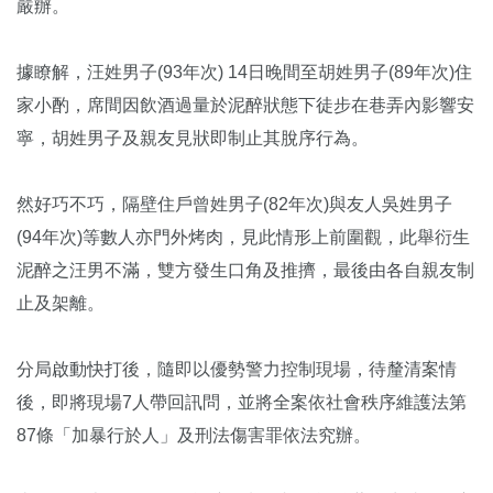
嚴辦。
據瞭解，汪姓男子(93年次) 14日晚間至胡姓男子(89年次)住
家小酌，席間因飲酒過量於泥醉狀態下徒步在巷弄內影響安
寧，胡姓男子及親友見狀即制止其脫序行為。
然好巧不巧，隔壁住戶曾姓男子(82年次)與友人吳姓男子
(94年次)等數人亦門外烤肉，見此情形上前圍觀，此舉衍生
泥醉之汪男不滿，雙方發生口角及推擠，最後由各自親友制
止及架離。
分局啟動快打後，隨即以優勢警力控制現場，待釐清案情
後，即將現場7人帶回訊問，並將全案依社會秩序維護法第
87條「加暴行於人」及刑法傷害罪依法究辦。