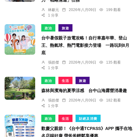
力「戰略溝通」任務
林獻元
2026年八月09日
199 觀看
1 分享
政治
旅遊
台中暑假親子放電攻略！自行車嘉年華、登山
王、熱氣球、熱門電影接力登場 一路玩到8月
底
張皓傑
2026年八月09日
135 觀看
1 分享
政治
生活
旅遊
森林與濱海的夏季涼感 台中山海露營消暑趣
張皓傑
2026年八月09日
182 觀看
1 分享
政治
生活
財經及消費
歡慶父親節！《台中通TCPASS》APP 攜手在地
名店端好康 帶爸爸輕鬆享優惠