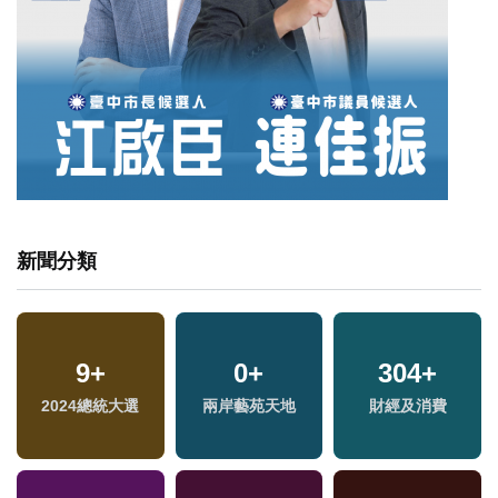
新聞分類
9
+
0
+
304
+
2024總統大選
兩岸藝苑天地
財經及消費