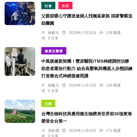
社會
生活
父親節暖心守護迷途婦人找嘸返家路 頭家警載送
助團圓
林獻元
2026年八月10日
136 觀看
0 分享
健康及醫療
中風復健新契機！豐原醫院rTMS神經調控治療
助患者重拾行動力 結合高壓氧與機器人步態訓練
打造整合式神經復健照護
林獻元
2026年八月10日
138 觀看
0 分享
文教
台灣生物科技與應用微生物躋身世界前30強東海
榮登全台第一
張皓傑
2026年八月10日
171 觀看
0 分享