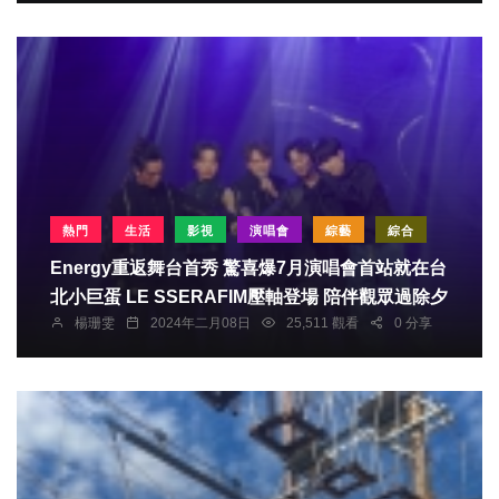
熱門
生活
影視
演唱會
綜藝
綜合
Energy重返舞台首秀 驚喜爆7月演唱會首站就在台
北小巨蛋 LE SSERAFIM壓軸登場 陪伴觀眾過除夕
楊珊雯
2024年二月08日
25,511 觀看
0 分享