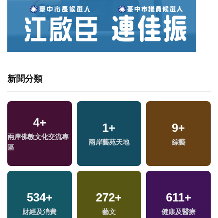
新聞分類
4
+
1
+
9
+
專
兩岸佛教文化交流專
兩岸藝苑天地
綜藝
區
534
+
272
+
611
+
財經及消費
藝文
健康及醫療