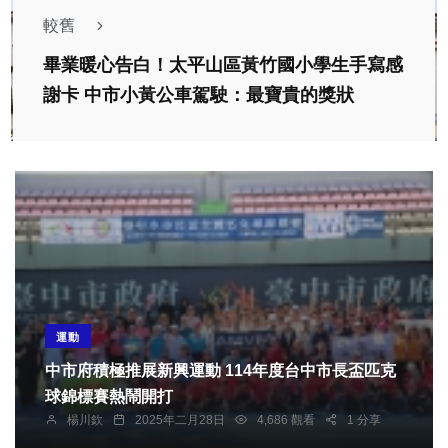
較舊
畢業暖心告白！太平山區黃竹國小學生手寫感
謝卡 中市小黃公車駕駛：最寶貴的獎狀
運動
中市府積極推展新興運動 114年度台中市長盃匹克
球錦標賽熱鬧開打
楊川欽
2025年二月28日
4,686 觀看
1 分享