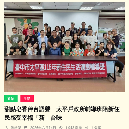
政治
生活
甜點皂香伴台語聲 太平戶政所輔導班陪新住
民感受幸福「新」台味
張皓傑
2026年六月14日
1,943 觀看
1 分享