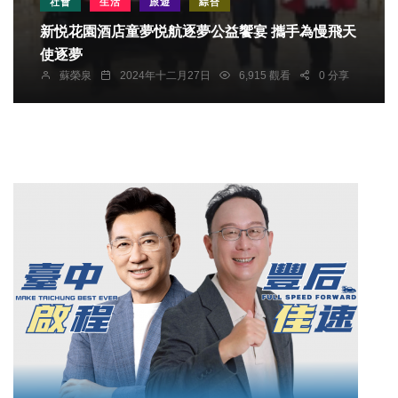
社會
生活
旅遊
綜合
新悦花園酒店童夢悦航逐夢公益饗宴 攜手為慢飛天
使逐夢
蘇榮泉
2024年十二月27日
6,915 觀看
0 分享