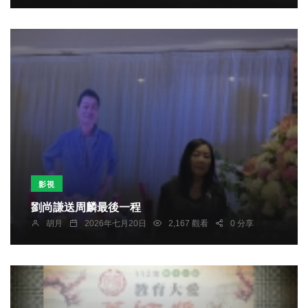
影視
劉尚謙送周麟最後一程
胡月
2026年七月20日
2,167 觀看
0 分享