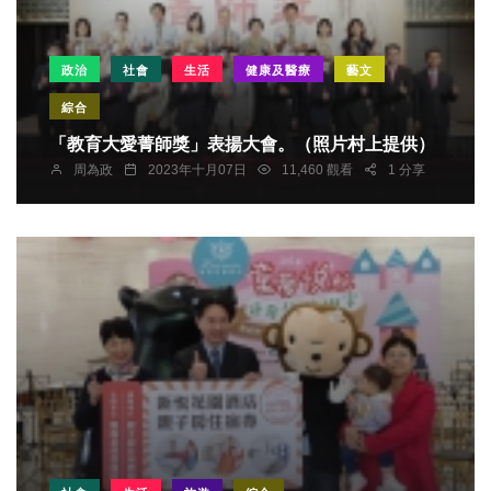
政治
社會
生活
健康及醫療
藝文
綜合
「教育大愛菁師獎」表揚大會。（照片村上提供）
周為政
2023年十月07日
11,460 觀看
1 分享