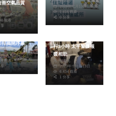
鄭銘德
騙 保住近640萬市民
改善空氣品質
2026年七月13日
獻元
血汗錢
1,416 觀看
26年二月04日
0 分享
098 觀看
分享
生活
社會
義民祭開幕義民
獨居老翁如廁腿軟爬
彩排揭開序幕
行3小時 太平警獲報
銘德
暖相助
24年八月12日
林獻元
354 觀看
2023年十一月13日
分享
6,434 觀看
1 分享