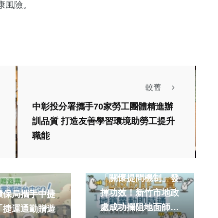
康風險。
較舊
中彰投分署攜手70家勞工團體精進辦
訓品質 打造友善學習環境助勞工提升
職能
生活
生活
財經及消費
「關懷提問機制」發
揮功效！新竹市地政
環保局攜手中捷
處成功攔阻地面師詐
「捷運通勤贈遊