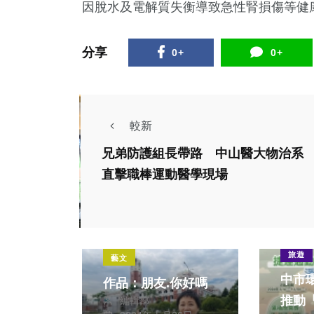
因脫水及電解質失衡導致急性腎損傷等健
分享
0+
0+
較新
兄弟防護組長帶路 中山醫大物治系
直擊職棒運動醫學現場
政治
旅遊
藝文
中市
作品：朋友.你好嗎
推動
編輯部