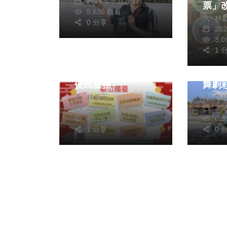
2024年十月26日
票」
5,636 觀看
林
0 分享
20
政治
財經及消費
3,
1 
社會
中市地政局業務數位
化 邁向減碳無紙化
全國
便民服務
舞劇
林獻元
鄭
2025年二月05日
20
4,526 觀看
6,
1 分享
0 