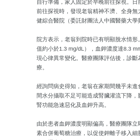
自行準備，家人固定於早晚前往探視。日
前往探視時，發現老翁精神不濟、全身無
健綜合醫院（委託財團法人中國醫藥大學
院方表示，老翁到院時已有明顯脫水情形。檢
值約小於1.3 mg/dL），血鉀濃度達8.3 m
現心律異常變化。醫療團隊評估後，診斷
療。
1
+
1
+
283
+
343
+
7
+
經詢問病史得知，老翁在家期間幾乎未進
福建林公信俗文
會
健康及醫療
綜合
2024總
間水分攝取不足可能造成腎臟灌流下降，
化專區
腎功能急速惡化及血鉀升高。
9
+
297
+
112
+
由於患者血鉀濃度明顯偏高，醫療團隊立
教文化交
文教
藝文
素合併葡萄糖治療，以促使鉀離子移入細