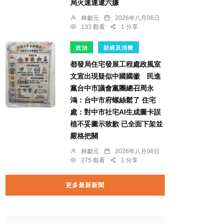
局火速連逮六嫌
林獻元
2026年八月06日
133 觀看
1 分享
政治
財經及消費
都發局住宅發展工程處政風室
文宣出現疑似中國國徽 民進
黨台中市議會黨團總召周永
鴻：台中市府螺絲鬆了 住宅
處：對中市社宅AI生成圖卡誤
植不妥圖示致歉 已全面下架並
嚴格把關
林獻元
2026年八月06日
275 觀看
1 分享
更多最新新聞