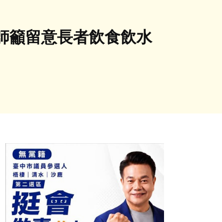
師籲留意長者飲食飲水