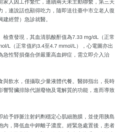
前家人因工作繁忙，連續兩天未主動聯繫，第三天
力，連說話也顯得吃力，隨即送往臺中市立老人復
興建經營）急診就醫。
查發現，其血清肌酸酐值為7.33 mg/dL（正常
mol/L（正常值約3.4至4.7 mmol/L），心電圖亦出
為急性腎損傷合併嚴重高血鉀症，需立即介入治
33
+
202
+
16
+
食與飲水，僅攝取少量液體代餐。醫師指出，長時
統大選
影視
旅遊
2024立委選
影響腎臟排除代謝廢物及電解質的功能，進而導致
74
+
7
+
0
+
即給予靜脈注射鈣劑穩定心肌細胞膜，並使用胰島
運動
評論
2023金鐘獎
胞內，降低血中鉀離子濃度。經緊急處置後，患者