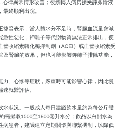
mol/L，心律異常情形改善；後續轉入病房接受靜脈輸液
，最終順利出院。
王捷賢表示，當人體水分不足時，腎臟血流量會減
能急性惡化，鉀離子等代謝物質無法正常排出，便
管收縮素轉化酶抑制劑（ACEI）或血管收縮素受
血管及腎臟的效果，但也可能影響鉀離子排除功能，
無力、心悸等症狀，嚴重時可能影響心律，因此慢
儘速就醫評估。
飲水狀況。一般成人每日建議飲水量約為每公斤體
約需攝取1500至1800毫升水分；飲品以白開水為
性病患者，建議建立定期關懷與聯繫機制，以降低