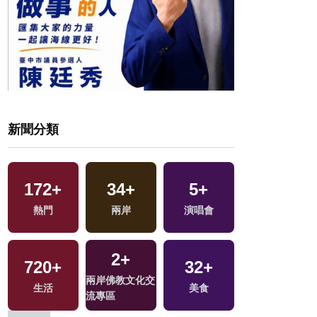
新聞分類
172
+
34
+
5
+
0
+
戰
熱門
兩岸
演唱會
兩岸藝苑天地
2
+
720
+
32
+
4
+
兩岸佛教文化交
生活
美食
綜藝
流專區