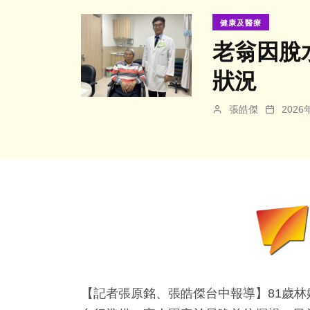
健康及醫療
老翁因脫
狀況
張皓傑
202
【記者張原銘、張皓傑台中報導】81歲