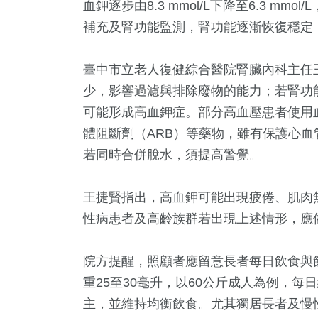
血鉀逐步由8.3 mmol/L下降至6.3 m
補充及腎功能監測，腎功能逐漸恢復穩定
臺中市立老人復健綜合醫院腎臟內科主任
少，影響過濾與排除廢物的能力；若腎功
可能形成高血鉀症。部分高血壓患者使用血
體阻斷劑（ARB）等藥物，雖有保護心
若同時合併脫水，須提高警覺。
王捷賢指出，高血鉀可能出現疲倦、肌肉
性病患者及高齡族群若出現上述情形，應
院方提醒，照顧者應留意長者每日飲食與
重25至30毫升，以60公斤成人為例，每日
主，並維持均衡飲食。尤其獨居長者及慢