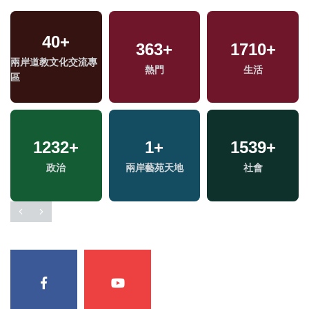
40
+
363
+
1710
+
兩岸道教文化交流專
熱門
生活
區
1232
+
1
+
1539
+
政治
兩岸藝苑天地
社會