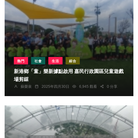
熱門
社會
生活
綜合
新港鄉「童」樂新據點啟用 嘉民行政園區兒童遊戲
場剪綵
蘇榮泉
2025年四月30日
6,945 觀看
0 分享