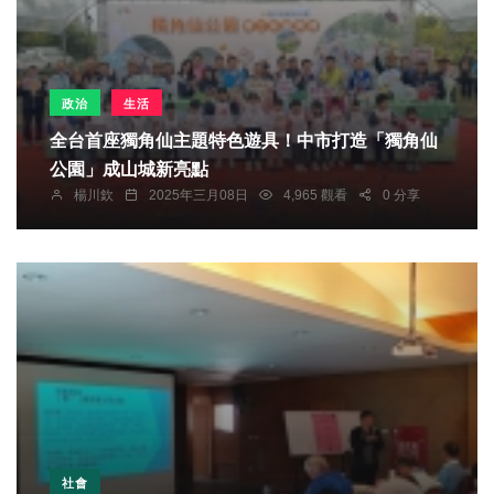
政治
生活
全台首座獨角仙主題特色遊具！中市打造「獨角仙
公園」成山城新亮點
楊川欽
2025年三月08日
4,965 觀看
0 分享
社會