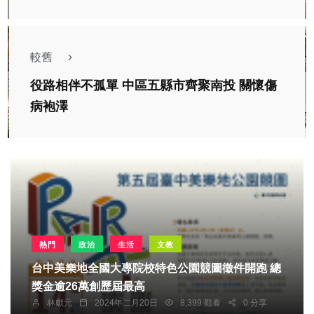
較舊
役路相伴不孤單 中區五縣市齊聚南投 關懷傷
病袍澤
熱門
政治
生活
文教
台中美樂地全國大專院校特色公園競圖徵件開跑 總
獎金逾26萬創歷屆最高
林獻元
2024年二月20日
8,399 觀看
0 分享