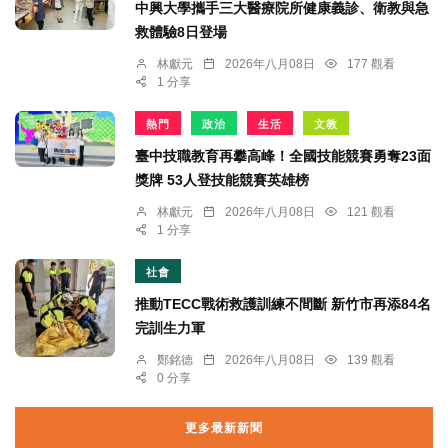
中興大學攜手三大醫療院所健康義診、衛教與急
救體驗8日登場
林獻元
2026年八月08日
177 觀看
1 分享
熱門
政治
生活
文教
臺中技職教育再攀高峰！全國技能競賽勇奪23面
獎牌 53人登技能競賽英雄榜
林獻元
2026年八月08日
121 觀看
1 分享
社會
推動TECC戰術救護訓練不間斷 新竹市再添84名
完訓生力軍
鄭銘德
2026年八月08日
139 觀看
0 分享
更多最新新聞