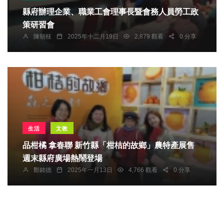
縣府辦理企業、職業工會理事長暨會務人員勞工政
策研習會
陳朝枝
2025年十二月19日
2,879 觀看
0 分享
生活
文教
品柑橘 拿春聯 新竹縣「柑桔的故鄉」農特產展售
週末縣府廣場熱鬧登場
鄭銘德
2025年一月13日
4,766 觀看
0 分享