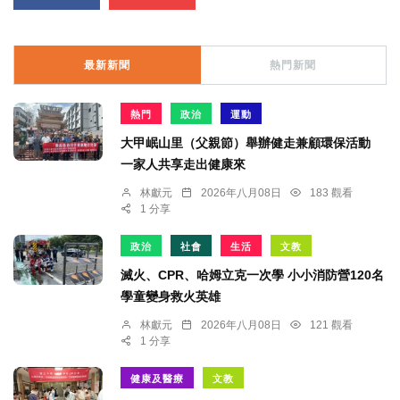
最新新聞
熱門新聞
熱門
政治
運動
大甲岷山里（父親節）舉辦健走兼顧環保活動
一家人共享走出健康來
林獻元
2026年八月08日
183 觀看
1 分享
政治
社會
生活
文教
滅火、CPR、哈姆立克一次學 小小消防營120名
學童變身救火英雄
林獻元
2026年八月08日
121 觀看
1 分享
健康及醫療
文教