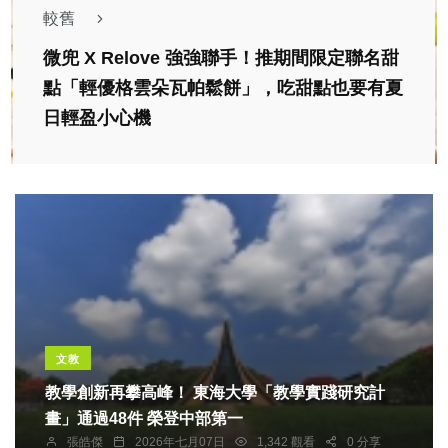
較舊
微兜 X Relove 強強聯手！推期間限定聯名甜
點「輕優格雲朵瓦帕鬆餅」，吃甜點也要有夏
日輕盈小心機
文教
教學創新再攀高峰！ 東海大學「教學實踐研究計
畫」通過48件 榮登中部第一
張皓傑
2026年七月07日
1,342 觀看
0 分享