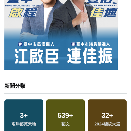
新聞分類
3
+
539
+
32
+
兩岸藝苑天地
藝文
2024總統大選