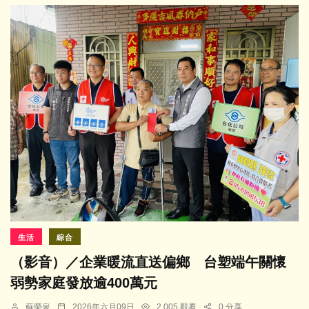
生活
綜合
（影音）／企業暖流直送偏鄉 台塑端午關懷
弱勢家庭發放逾400萬元
蘇榮泉
2026年六月09日
2,005 觀看
0 分享