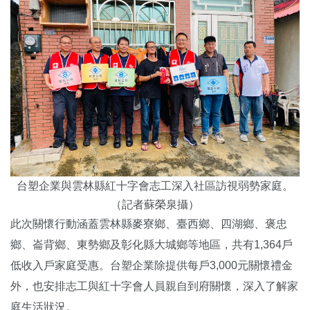
台塑企業與雲林縣紅十字會志工深入社區訪視弱勢家庭。
（記者蘇榮泉攝）
此次關懷行動涵蓋雲林縣麥寮鄉、臺西鄉、四湖鄉、褒忠
鄉、崙背鄉、東勢鄉及彰化縣大城鄉等地區，共有1,364戶
低收入戶家庭受惠。台塑企業除提供每戶3,000元關懷禮金
外，也安排志工與紅十字會人員親自到府關懷，深入了解家
庭生活狀況。