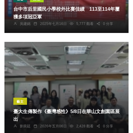
台中市后里國民小學校外比賽佳績 113至114年屢
獲多項冠亞軍
吳建銘
2025年七月16日
5,777 觀看
0 分享
藝文
臺大生傳製作《臺灣感性》5/8日在華山文創園區展
出
劉奕廷
2026年五月06日
2,428 觀看
0 分享