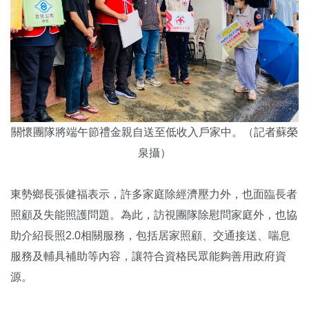
關懷團隊將端午節禮金親自送至低收入戶家中。（記者蘇榮
泉攝）
東勢鄉長張健福表示，許多家庭除經濟壓力外，也面臨長者
照顧及失能照護問題。為此，訪視團隊除慰問家庭外，也協
助介紹長照2.0相關服務，包括居家照顧、交通接送、喘息
服務及輔具補助等內容，讓符合資格民眾能夠善用政府資
源。