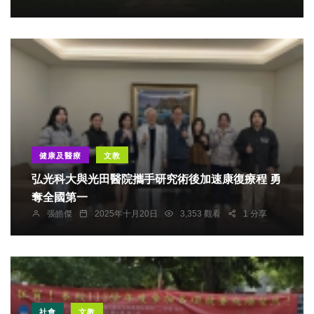
健康及醫療
文教
弘光科大與光田醫院攜手研究術後加速康復療程 勇
奪全國第一
張皓傑
2025年十月20日
3,353 觀看
1 分享
社會
文教