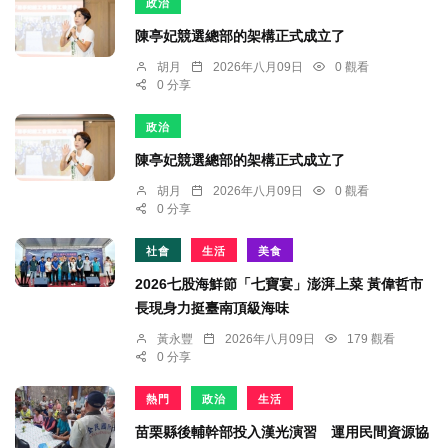
政治
陳亭妃競選總部的架構正式成立了
胡月
2026年八月09日
0 觀看
0 分享
政治
陳亭妃競選總部的架構正式成立了
胡月
2026年八月09日
0 觀看
0 分享
社會
生活
美食
2026七股海鮮節「七寶宴」澎湃上菜 黃偉哲市
長現身力挺臺南頂級海味
黃永豐
2026年八月09日
179 觀看
0 分享
熱門
政治
生活
苗栗縣後輔幹部投入漢光演習 運用民間資源協