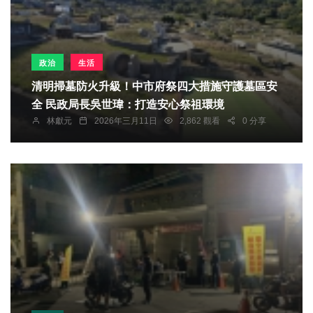
政治
生活
清明掃墓防火升級！中市府祭四大措施守護墓區安
全 民政局長吳世瑋：打造安心祭祖環境
林獻元
2026年三月11日
2,862 觀看
0 分享