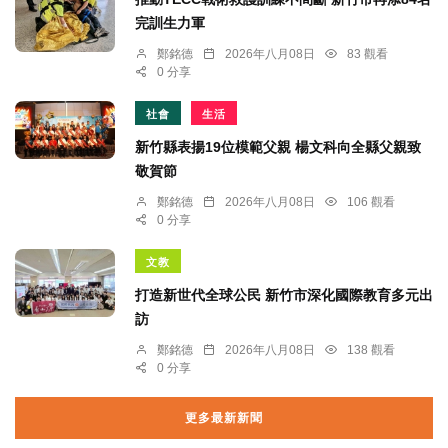
完訓生力軍
鄭銘德
2026年八月08日
83 觀看
0 分享
社會
生活
新竹縣表揚19位模範父親 楊文科向全縣父親致
敬賀節
鄭銘德
2026年八月08日
106 觀看
0 分享
文教
打造新世代全球公民 新竹市深化國際教育多元出
訪
鄭銘德
2026年八月08日
138 觀看
0 分享
更多最新新聞