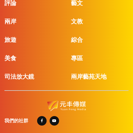
評論
藝文
兩岸
文教
旅遊
綜合
美食
專區
司法放大鏡
兩岸藝苑天地
我們的社群