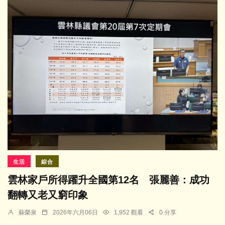
生活
綜合
雲林家戶所得躍升全國第12名 張麗善：成功
翻轉又老又窮印象
蘇榮泉
2026年六月06日
1,952 觀看
0 分享