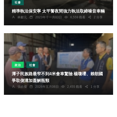
社會
精準執法保安寧 太平警夜間強力執法取締噪音車輛
林獻元
2023年十一月03日
6,559 觀看
2 分享
政治
社會
潭子民族路最窄不到4米會車驚險 楊瓊瓔、賴朝國
爭取側溝加蓋解瓶頸
張皓傑
2026年五月06日
2,455 觀看
1 分享