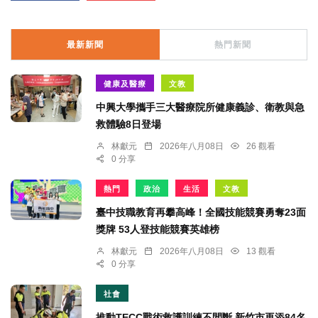
最新新聞
熱門新聞
健康及醫療
文教
中興大學攜手三大醫療院所健康義診、衛教與急
救體驗8日登場
林獻元
2026年八月08日
26 觀看
0 分享
熱門
政治
生活
文教
臺中技職教育再攀高峰！全國技能競賽勇奪23面
獎牌 53人登技能競賽英雄榜
林獻元
2026年八月08日
13 觀看
0 分享
社會
推動TECC戰術救護訓練不間斷 新竹市再添84名