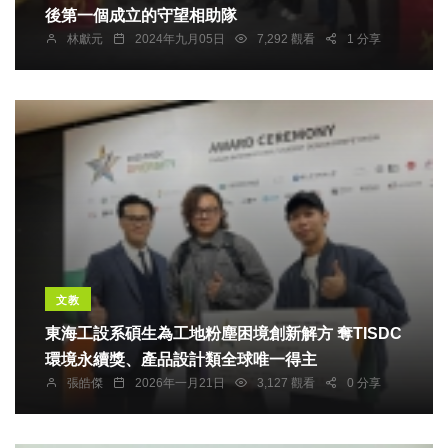
後第一個成立的守望相助隊
林獻元
2024年九月05日
7,292 觀看
1 分享
文教
東海工設系碩生為工地粉塵困境創新解方 奪TISDC
環境永續獎、產品設計類全球唯一得主
張皓傑
2026年一月21日
3,127 觀看
0 分享