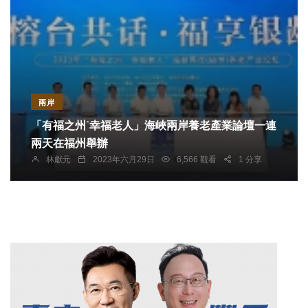
兩岸
「有福之州˙幸福老人」海峽兩岸養老產業論壇一連
兩天在福州舉辦
林獻元
2023年六月29日
6,566 觀看
1 分享