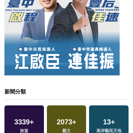
新聞分類
20
+
11
+
543
+
福建林公信俗文化專
2023金鐘獎
影視