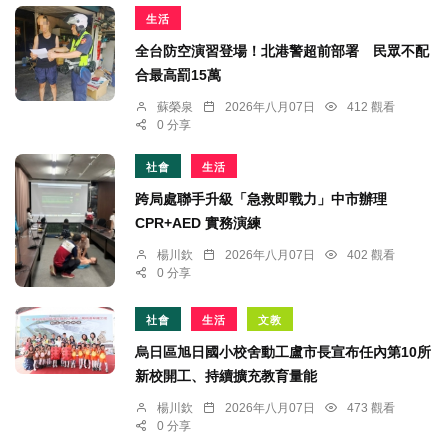
生活
全台防空演習登場！北港警超前部署 民眾不配
合最高罰15萬
蘇榮泉
2026年八月07日
412 觀看
0 分享
社會
生活
跨局處聯手升級「急救即戰力」中市辦理
CPR+AED 實務演練
楊川欽
2026年八月07日
402 觀看
0 分享
社會
生活
文教
烏日區旭日國小校舍動工盧市長宣布任內第10所
新校開工、持續擴充教育量能
楊川欽
2026年八月07日
473 觀看
0 分享