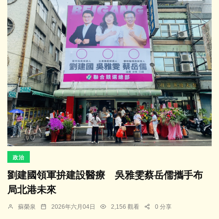
政治
劉建國領軍拚建設醫療 吳雅雯蔡岳儒攜手布
局北港未來
蘇榮泉
2026年六月04日
2,156 觀看
0 分享