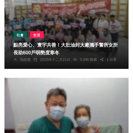
社會
生活
點亮愛心、寰宇共善！大肚油封大廠攜手警所女所
長助600戶弱勢度寒冬
張皓傑
2025年十二月21日
3,396 觀看
1 分享