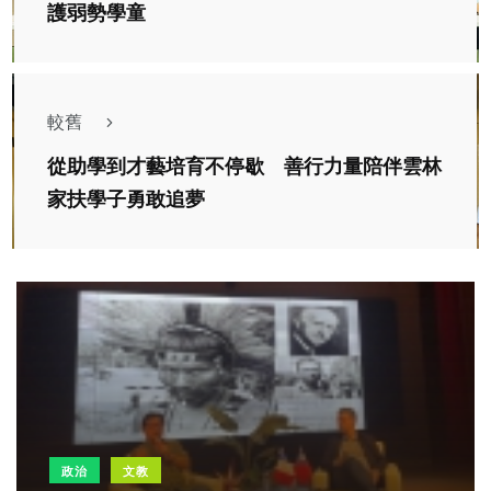
護弱勢學童
較舊
從助學到才藝培育不停歇 善行力量陪伴雲林
家扶學子勇敢追夢
政治
文教