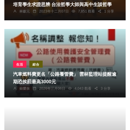
培育學生求證思辨 台法哲學大師與高中生談哲學
林獻元
2023年十二月07日
7,851 觀看
1 分享
生活
綜合
汽車燃料費更名「公路養管費」 雲林監理站提醒逾
期恐挨罰最高3000元
蘇榮泉
2026年三月06日
4,043 觀看
3 分享