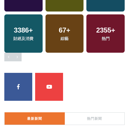
區
91
+
471
+
119
+
兩
海峽論壇專區
兩岸
評論
區
最新新聞
熱門新聞