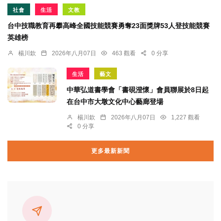
社會
生活
文教
台中技職教育再攀高峰全國技能競賽勇奪23面獎牌53人登技能競賽
英雄榜
楊川欽
2026年八月07日
463 觀看
0 分享
生活
藝文
中華弘道書學會「書硯澄懷」會員聯展於8日起
在台中市大墩文化中心藝廊登場
楊川欽
2026年八月07日
1,227 觀看
0 分享
更多最新新聞