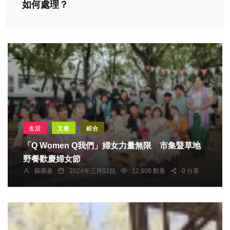
如何處理？
生活
文教
綜合
「Q Women Q我們」婦女力量無限 市集暨草地
野餐歡慶婦女節
蘇榮泉
2024年三月02日
12,809 觀看
0 分享