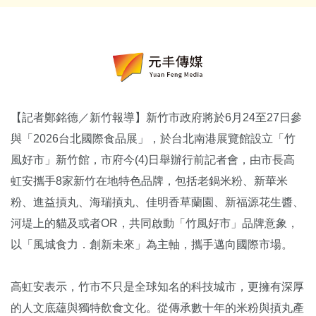
【記者鄭銘德／新竹報導】新竹市政府將於6月24至27日參
與「2026台北國際食品展」，於台北南港展覽館設立「竹
風好市」新竹館，市府今(4)日舉辦行前記者會，由市長高
虹安攜手8家新竹在地特色品牌，包括老鍋米粉、新華米
粉、進益摃丸、海瑞摃丸、佳明香草蘭園、新福源花生醬、
河堤上的貓及或者OR，共同啟動「竹風好市」品牌意象，
以「風城食力．創新未來」為主軸，攜手邁向國際市場。
高虹安表示，竹市不只是全球知名的科技城市，更擁有深厚
的人文底蘊與獨特飲食文化。從傳承數十年的米粉與摃丸產