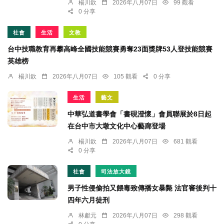
楊川欽
2026年八月07日
99 觀看
0 分享
社會
生活
文教
台中技職教育再攀高峰全國技能競賽勇奪23面獎牌53人登技能競賽
英雄榜
楊川欽
2026年八月07日
105 觀看
0 分享
生活
藝文
中華弘道書學會「書硯澄懷」會員聯展於8日起
在台中市大墩文化中心藝廊登場
楊川欽
2026年八月07日
681 觀看
0 分享
社會
司法放大鏡
男子性侵偷拍又餵毒致傳播女暴斃 法官審後判十
四年六月徒刑
林獻元
2026年八月07日
298 觀看