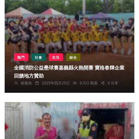
熱門
社會
生活
綜合
全國消防公益壘球賽嘉義縣火熱開賽 寶格春輝企業
回饋地方贊助
蘇榮泉
2025年四月25日
8,522 觀看
0 分享