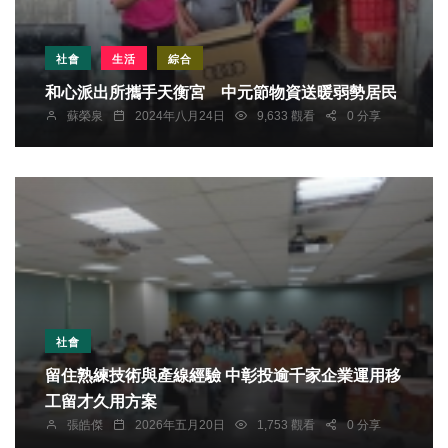
社會
生活
綜合
和心派出所攜手天衡宮 中元節物資送暖弱勢居民
蘇榮泉
2024年八月24日
9,633 觀看
0 分享
社會
留住熟練技術與產線經驗 中彰投逾千家企業運用移
工留才久用方案
張皓傑
2026年五月20日
1,753 觀看
0 分享