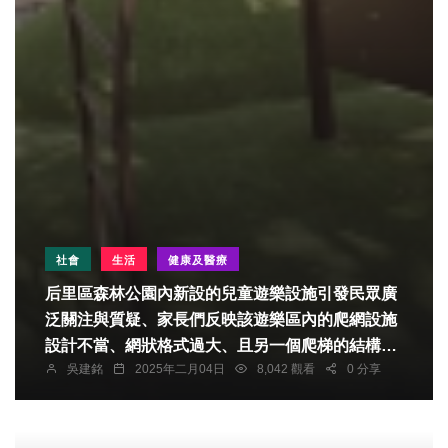
社會
生活
健康及醫療
后里區森林公園內新設的兒童遊樂設施引發民眾廣
泛關注與質疑、家長們反映該遊樂區內的爬網設施
設計不當、網狀格式過大、且另一個爬梯的結構歪
吳建銘
2025年二月04日
8,042 觀看
0 分享
曲、這些問題可能對小朋友的安全構成威脅、若不
慎摔落後果不堪設想。