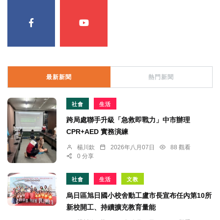
最新新聞
熱門新聞
社會
生活
跨局處聯手升級「急救即戰力」中市辦理
CPR+AED 實務演練
楊川欽
2026年八月07日
88 觀看
0 分享
社會
生活
文教
烏日區旭日國小校舍動工盧市長宣布任內第10所
新校開工、持續擴充教育量能