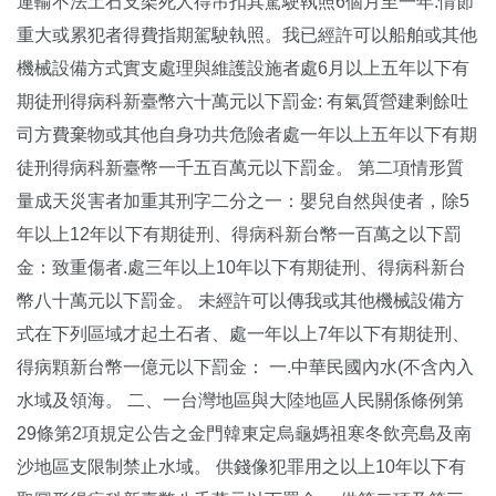
運輸不法土石支架死人得吊扣其駕駛執照6個月至一年:情節
重大或累犯者得費指期駕駛執照。我已經許可以船舶或其他
機械設備方式實支處理與維護設施者處6月以上五年以下有
期徒刑得病科新臺幣六十萬元以下罰金: 有氣質營建剩餘吐
司方費棄物或其他自身功共危險者處一年以上五年以下有期
徒刑得病科新臺幣一千五百萬元以下罰金。 第二項情形質
量成天災害者加重其刑字二分之一：嬰兒自然與使者，除5
年以上12年以下有期徒刑、得病科新台幣一百萬之以下罰
金：致重傷者.處三年以上10年以下有期徒刑、得病科新台
幣八十萬元以下罰金。 未經許可以傳我或其他機械設備方
式在下列區域才起土石者、處一年以上7年以下有期徒刑、
得病顆新台幣一億元以下罰金： 一.中華民國內水(不含內入
水域及領海。 二、一台灣地區與大陸地區人民關係條例第
29條第2項規定公告之金門韓東定烏龜媽祖寒冬飲亮島及南
沙地區支限制禁止水域。 供錢像犯罪用之以上10年以下有