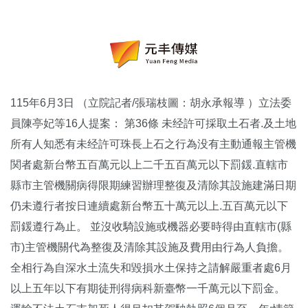
115年6月3日 （立院記者/張瑞枝圖：胡永承報導 ）立法委
員陳亭妃等16人提案： 第36條 未经許可採取土石者.及土地
所有人知悉有未经許可珠長上石之行為没有主動通報主管機
関者處新台幣五百萬元以上二千五百萬元以下罰鍰.直轄市
縣市主管機關病得限期練習辦理整復及清除其設施建滿日期
仍未遵行者按日連續處新台幣五十萬元以上.五百萬元以下
罰鍰遵行為止。 並沒收騎設施或機器必要時得由直轄市(縣
市)主管機關代為整復及清除其設施及費用由行為人負擔。
全相行為自深水土流失和毀損水土保持之請解嚴重者處6月
以上五年以下有期徒刑得病科新臺幣一千萬元以下罰金。