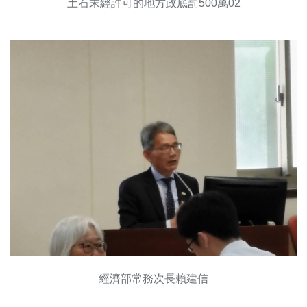
土石末經許可的地方政底罰500萬02
經濟部常務次長賴建信