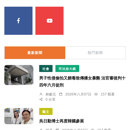
最新新聞
熱門新聞
社會
司法放大鏡
男子性侵偷拍又餵毒致傳播女暴斃 法官審後判十
四年六月徒刑
林獻元
2026年八月07日
157 觀看
0 分享
藝文
吳日勤博士再度韓國參展