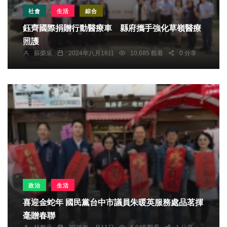
社會
生活
綜合
鈺齊國際捐贈行動醫療車 縣府攜手強化草嶺醫療
照護
蘇榮泉
2024年八月16日
10,685 觀看
0 分享
政治
生活
喜迎金蛇年 國民黨台中市議員朱暖英服務處品茗揮
毫贈春聯