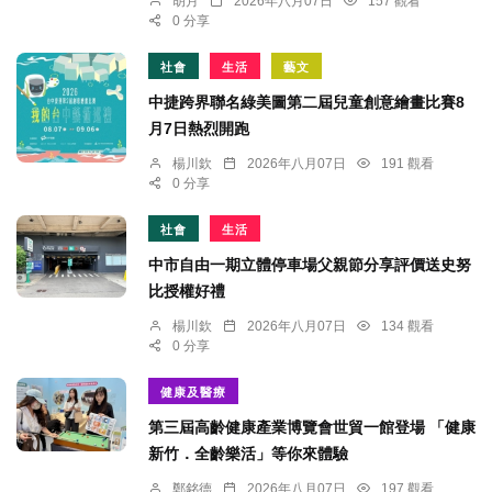
胡月
2026年八月07日
157 觀看
0 分享
社會
生活
藝文
中捷跨界聯名綠美圖第二屆兒童創意繪畫比賽8
月7日熱烈開跑
楊川欽
2026年八月07日
191 觀看
0 分享
社會
生活
中市自由一期立體停車場父親節分享評價送史努
比授權好禮
楊川欽
2026年八月07日
134 觀看
0 分享
健康及醫療
第三屆高齡健康產業博覽會世貿一館登場 「健康
新竹．全齡樂活」等你來體驗
鄭銘德
2026年八月07日
197 觀看