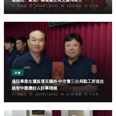
吳建銘
2026年二月12日
3,926 觀看
0 分享
社會
遏阻畢業生遭販運至國外 中市警三分局勤工所巡佐
姚智中榮膺好人好事楷模
林獻元
2023年八月04日
6,780 觀看
0 分享