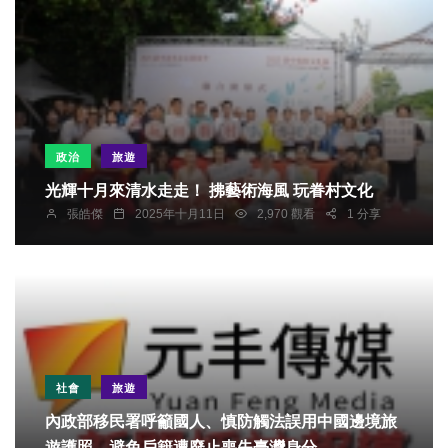
政治
旅遊
光輝十月來清水走走！ 拂藝術海風 玩眷村文化
張皓傑
2025年十月11日
2,970 觀看
1 分享
社會
旅遊
內政部移民署呼籲國人、慎防觸法誤用中國邊境旅
遊護照、避免戶籍遭廢止喪失臺灣身分