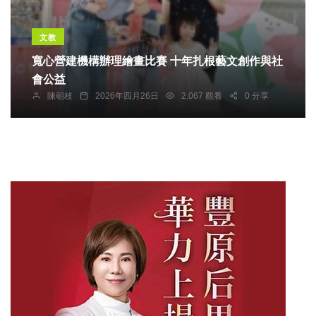
文教
寬心營建機構辦理繪畫比賽 十年扎根藝文創作與社
會公益
陳朝枝
2026年四月26日
2,067 觀看
0 分享