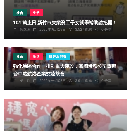
社會
生活
10/1截止日 新竹市失業勞工子女就學補助請把握！
鄭銘德
2025年九月15日
3,527 觀看
0 分享
社會
生活
財經及消費
強化港區合作、推動重大建設，臺灣港務公司舉辦
台中港航港產業交流茶會
楊川欽
2026年一月02日
3,911 觀看
0 分享