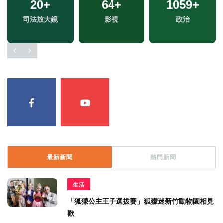
161
20
+
+
64
+
1059
1463
+
+
兩岸道教文化交流專
司法放大鏡
運動
影視
政治
生活
區
最新新聞
熱門新聞
生活
「狐獴公主王子選拔賽」狐獴迷新竹動物園相見
歡