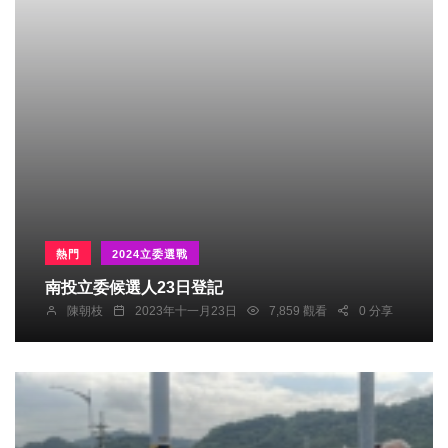
熱門
2024立委選戰
南投立委候選人23日登記
陳朝枝
2023年十一月23日
7,859 觀看
0 分享