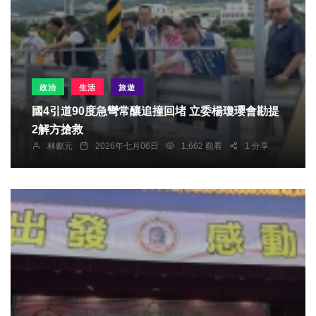
政治
生活
旅遊
國4引道90度急彎常釀追撞回堵 立委楊瓊瓔會勘提
2解方搶救
林獻元
2026年七月06日
1,662 觀看
1 分享