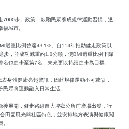
走7000步」政策，鼓勵民眾養成規律運動習慣，透
幸福城市。
I過重比例曾達43.1%。自114年推動健走政策以
步，並成功減重約1.8公噸，使BMI過重比例下降
排名也進步至第7名，未來更以持續進步為目標。
+
76
+
15
+
308
+
4
+
運動
2024立委選戰
文教
綜藝
高代表身體健康亮起警訊，因此規律運動不可或缺，
盼民眾將運動融入日常生活。
2
+
1
+
+
0
+
0
+
操後展開，健走路線自大埤鄉公所前廣場出發，行
兩岸佛教文化交
福建林公信俗文
費
兩岸藝苑天地
2023金鐘獎
流專區
化專區
結合田園風光與社區特色，並安排地方表演與健康闖
識。