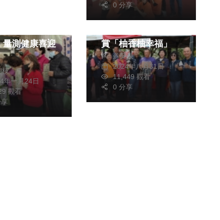
0 分享
醫療
文教
斗六文旦節熱鬧開
秀傳醫院揮毫送
幕 張麗善邀全台共
，量測健康喜迎
賞「柚香柚幸福」
蘇榮泉
2024年八月31日
朝枝
11,449 觀看
24年一月24日
0 分享
729 觀看
分享