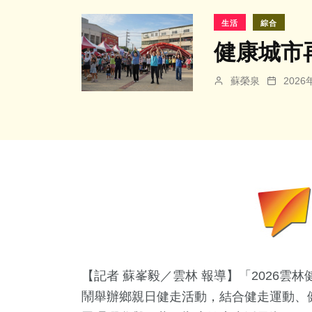
生活
綜合
健康城市
蘇榮泉
202
【記者 蘇峯毅／雲林 報導】「2026雲
鬧舉辦鄉親日健走活動，結合健走運動、