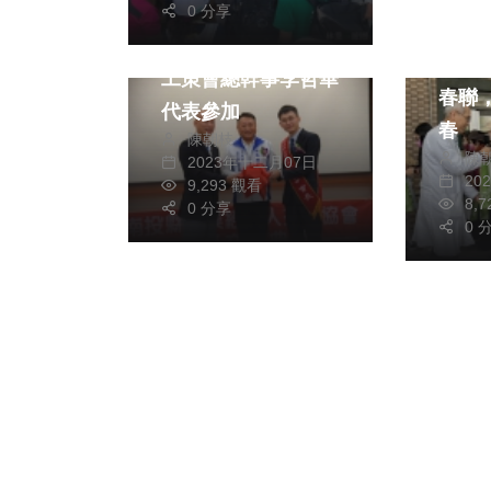
綜合
0 分享
健康及
南投企經會長交接
竹山
工策會總幹事李哲華
春聯
代表參加
春
陳朝枝
陳
2023年十二月07日
20
9,293 觀看
8,
0 分享
0 