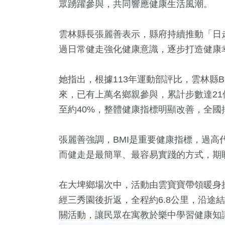
眾踴躍參與，共同響應健康生活風潮。
雲林縣長
張麗善
表示，縣府持續推動「日
過日常健走強化健康意識，逐步打造健康
她指出，根據113年運動部評比，雲林縣BM
來，已有上萬名鄉親參與，累計步數達21億
至約40%，整體健康指標明顯改善，全國
1
+
6
+
316
+
159
及醫療
海峽論壇專區
綜合
熱門
張麗善強調，BMI是重要健康指標，過
而健走是最簡單、最容易實踐的方式，期
36
+
252
在大埤鄉場次中，活動由雲寶寶帶領暖身
美食
財經及消
經
三秀園
後折返，全程約6.8公里，沿途
關活動，讓民眾在寓教於樂中學習健康知