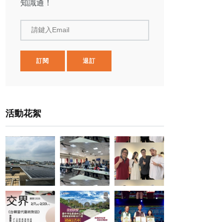
知識通！
請鍵入Email
訂閱
退訂
活動花絮