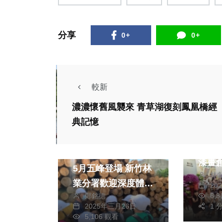
分享
0+
0+
較新
濃濃懷舊風襲來 青草湖復刻鳳凰橋經
熱門
典記憶
「采
生活
伶、
林業森遊圈系列活動
漆畫創
5月五峰登場 新竹林
林
市大
業分署歡迎深度體驗
20
鄭銘德
6,
林場作業
2025年三月26日
1 
生活
文教
5,106 觀看
社會