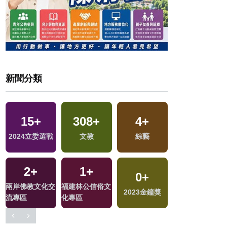
新聞分類
628
+
5
+
206
+
7
+
社會
演唱會
旅遊
2024總統大選
827
+
33
+
128
+
556
+
生活
影視
藝文
政治