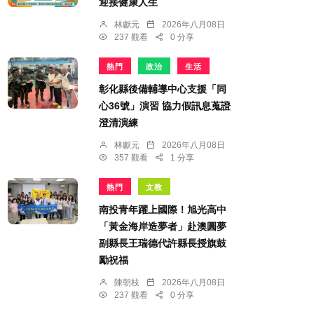
迎接健康人生
林獻元
2026年八月08日
237 觀看
0 分享
熱門
政治
生活
彰化縣後備輔導中心支援「同
心36號」演習 協力假訊息蒐證
澄清演練
林獻元
2026年八月08日
357 觀看
1 分享
熱門
文教
南投青年躍上國際！旭光高中
「黃金海岸造夢者」赴澳圓夢
副縣長王瑞德代許縣長授旗鼓
勵祝福
陳朝枝
2026年八月08日
237 觀看
0 分享