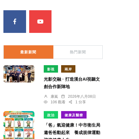
最新新聞
熱門新聞
影視
兩岸
光影交融 · 打造漢台AI視聽文
創合作新陣地
康嵐
2026年八月08日
106 觀看
1 分享
政治
健康及醫療
「爸」氣迎健康！中市衛生局
邀爸爸動起來 養成規律運動