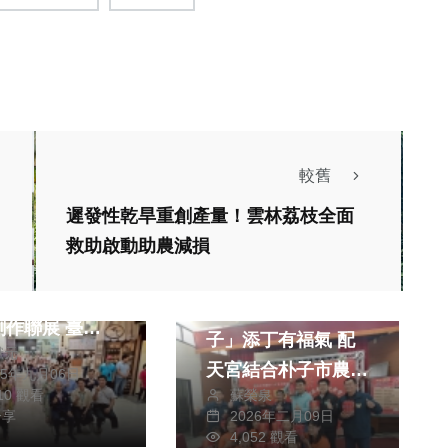
較舊
遲發性乾旱重創產量！雲林荔枝全面
藝文
熱門
生活
救助啟動助農減損
麗雅作」凃采
綜合
朱麗蓉與楊雅琹
「紅綠豆子、給你盼
作聯展 臺中
子」添丁有福氣 配
獻元
墩文化中心開展
天宮結合朴子市農會
25年九月06日
蘇榮泉
310 觀看
發表新品
生活
藝文
2026年二月09日
分享
4,052 觀看
生活
綜合
美食