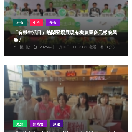
社會
生活
美食
「有機生活日」熱鬧登場展現有機農業多元樣貌與
魅力
楊川欽
2025年十一月10日
3,686 觀看
3 分享
政治
演唱會
旅遊