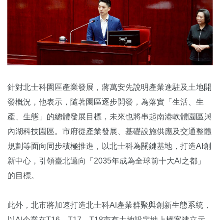
針對北士科園區產業發展，蔣萬安先說明產業進駐及土地開
發概況，他表示，隨著園區逐步開發，為落實「生活、生
產、生態」的總體發展目標，未來也將串起南港軟體園區與
內湖科技園區。市府從產業發展、基礎設施供應及交通整體
規劃等面向同步積極推進，以北士科為關鍵基地，打造AI創
新中心，引領臺北邁向「2035年成為全球前十大AI之都」
的目標。
此外，北市將加速打造北士科AI產業群聚與創新生態系統，
以AI企業在T16、T17、T18市有土地設定地上權案建立示