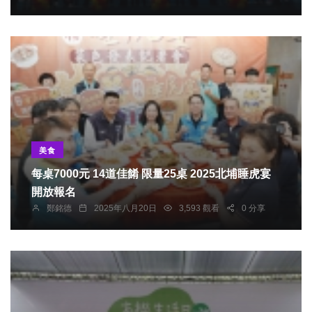
美食
每桌7000元 14道佳餚 限量25桌 2025北埔睡虎宴
開放報名
鄭銘德
2025年八月20日
3,593 觀看
0 分享