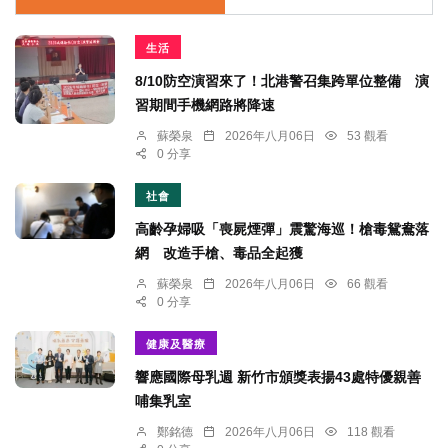
生活
8/10防空演習來了！北港警召集跨單位整備 演
習期間手機網路將降速
蘇榮泉
2026年八月06日
53 觀看
0 分享
社會
高齡孕婦吸「喪屍煙彈」震驚海巡！槍毒鴛鴦落
網 改造手槍、毒品全起獲
蘇榮泉
2026年八月06日
66 觀看
0 分享
健康及醫療
響應國際母乳週 新竹市頒獎表揚43處特優親善
哺集乳室
鄭銘德
2026年八月06日
118 觀看