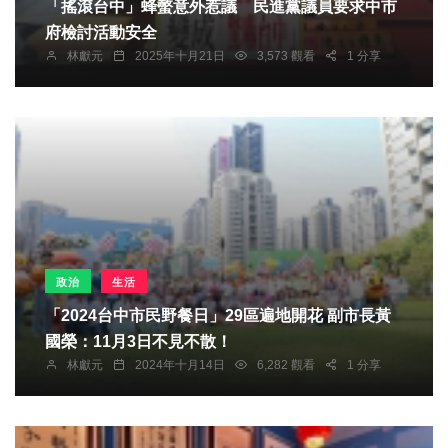
「搖滾台中」蜂螫意外惹議 民進黨議員要求中市
府檢討活動安全
林獻元
2025年十月21日
3,573 觀看
1 分享
政治
生活
「2024台中市民野餐日」29區遍地開花 副市長黃
國榮：11月3日不見不散！
林獻元
2024年十月14日
6,282 觀看
1 分享