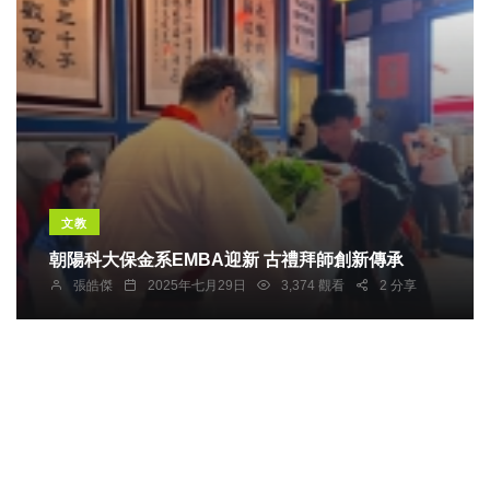
文教
朝陽科大保金系EMBA迎新 古禮拜師創新傳承
張皓傑
2025年七月29日
3,374 觀看
2 分享