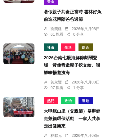
美食
暑假親子共食正當時 雲林好魚
前進花博陪爸爸過節
劉奕廷
2026年八月08日
61 觀看
0 分享
社會
生活
綜合
2026台南七股海鮮節熱鬧登
場 黃偉哲邀親子挖文蛤、嚐
鮮味暢遊濱海
黃永豐
2026年八月08日
97 觀看
1 分享
熱門
政治
運動
大甲岷山里（父親節）舉辦健
走兼顧環保活動 一家人共享
走出健康來
林獻元
2026年八月08日