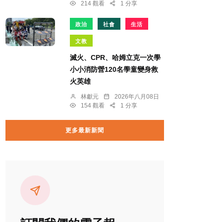
214 觀看
1 分享
政治
社會
生活
文教
滅火、CPR、哈姆立克一次學
小小消防營120名學童變身救
火英雄
林獻元
2026年八月08日
154 觀看
1 分享
更多最新新聞