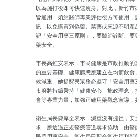
以為施打後即可快速瘦身。對此，新竹市
皆適用，須經醫師專業評估後方可使用，
訊，以免購買到偽藥、禁藥或來源不明產
記「安全用藥三原則」，要醫師診斷、要
藥安全。
市長高虹安表示，市民健康是市政推動的
的重要基礎。健康體態應建立在均衡飲食
效減重。她提醒民眾務必遵守「安全用藥
35
+
95
+
1
+
9
+
12
+
市府將持續秉持「健康安心」施政理念，
兩岸道教文化交
活
2023金鐘獎
綜藝
海峽論壇
會等專業力量，加強正確用藥觀念宣導，
流專區
衛生局長陳厚全表示，減重沒有捷徑，安
9
+
60
+
312
+
求，應透過正規醫療管道尋求協助，由醫
放大鏡
影視
熱門
民眾用藥安全，衛生局已配合衛生福利部啟