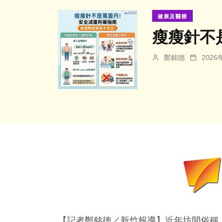
健康及醫療
瘦瘦針不
鄭銘德
202
【記者鄭銘德／新竹報導】近年坊間俗稱