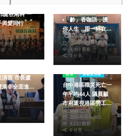
「啡」凡之旅
4耶誕在南科 一
•「齡」香咖語，護
手與愛同行
你人生，用一杯在地
永豐
張皓傑
咖啡串起青銀情誼
24年十二月22日
2025年七月31日
072 觀看
4,987 觀看
分享
0 分享
生活
月15日實施城
政治
財經及消費
習 市長盧
台中港區職災死亡一
澄清非全面進入
年平均44人 議員籲
獻元
難處所 循往
25年六月11日
市府重視港區勞工職
近避難
808 觀看
林獻元
場安全
分享
2024年四月24日
8,110 觀看
0 分享