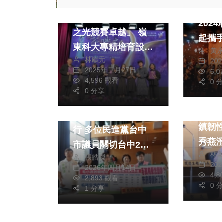
綜合
連續五年榮獲「技職
202
之光競賽卓越」 嶺
起攜
東科大專精培育設計
黃
林獻元
與時尚新銳人才
20
政治
生活
2025年二月27日
6,
4,596 觀看
健康及醫療
0 
0 分享
政治
財經及消費
台中7
動物用藥新制暫緩施
鎮韌性演
行 多位民進黨台中
秀燕
市議員關切台中27
林
地下避
張皓傑
萬犬貓寵物有藥可用
20
2026年四月14日
例就
4,
2,893 觀看
0 
1 分享