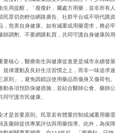
衛生局提醒，「瘦瘦針」屬處方用藥，並非所有人
請民眾切勿輕信網路廣告、社群平台或不明代購資
品，危害自身健康。如有減重或用藥需求，務必牢
藥師調劑、不要網購私買，共同守護自身健康與用
重要核心，醫療衛生與健康促進更是城市永續發展
、規律運動及良好生活習慣之上，而非一味追求速
三原則」，避免因錯誤使用藥品而傷身又傷荷包。
2
+
617
+
1
+
推動各項預防保健措施，並結合醫師公會、藥師公
福建林公信俗文
專區
文教
兩岸藝苑天
共同守護市民健康。
化專區
全才是首要原則。民眾若有體重控制或減重用藥需
1234
+
10
+
150
+
師及藥師提供專業評估與用藥指導。此外，為保障
社會
演唱會
運動
動相關專案稽查。自114年起，「瘦瘦針」已納