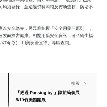
向均須登錄，並透過資料勾稽及實地查核，防堵不
應以安全為先，民眾應把握「安全用藥三原則」，
速效而損害健康。相關用藥安全資訊，可至衛生福
.cc/aX74pQ )「用藥安全宣導」專區查詢。
較舊
「經過 Passing by 」陳芷筠個展
政治
社會
5/13竹美館開展
生活
健康及醫療
文教