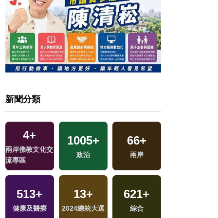
新聞分類
4
+
1005
+
66
+
69
+
兩岸佛教文化交
地
政治
兩岸
美食
流專區
513
+
13
+
621
+
30
+
健康及醫療
2024總統大選
綜合
2024立委選戰