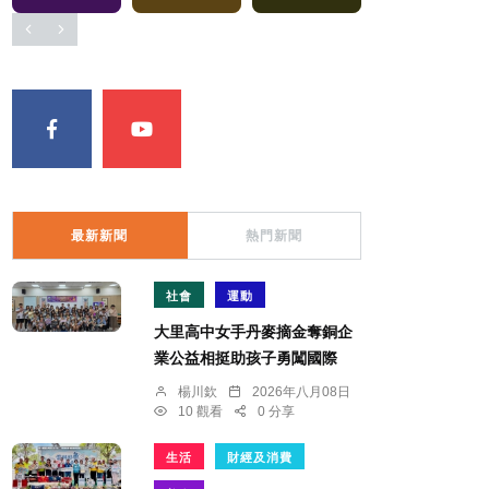
最新新聞
熱門新聞
社會
運動
大里高中女手丹麥摘金奪銅企
業公益相挺助孩子勇闖國際
楊川欽
2026年八月08日
10 觀看
0 分享
生活
財經及消費