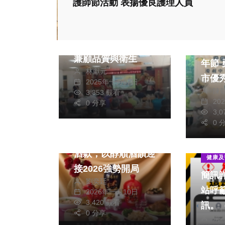
護師節活動 表揚優良護理人員
政治
財經及消費
防範肥料異味 農業
文教
局：正確施用肥料
暨大
兼顧品質與衛生
年節
林獻元
市優
2025年十月07日
陳
影響
3,353 觀看
20
0 分享
3,
財經及消費
0 
戰酒黑金龍馬年限定
社會
酒款，以醇順酒韻迎
健康及
接2026強勢開局
簡訊
劉奕廷
站呼
2026年一月10日
3,420 觀看
訊。
0 分享
周
供）