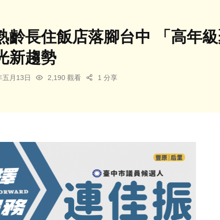
熟齡長住飯店落腳台中 「高年級
光新趨勢
6年五月13日
2,190 觀看
1 分享