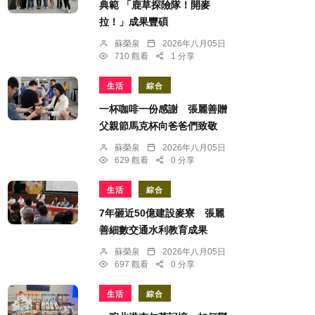
典範 「鹿草探險隊！開麥
拉！」成果豐碩
蘇榮泉
2026年八月05日
710 觀看
1 分享
生活
綜合
一杯咖啡一份感謝 張麗善贈
父親節馬克杯向爸爸們致敬
蘇榮泉
2026年八月05日
629 觀看
0 分享
生活
綜合
7年砸近50億建設麥寮 張麗
善細數交通水利教育成果
蘇榮泉
2026年八月05日
697 觀看
0 分享
生活
綜合