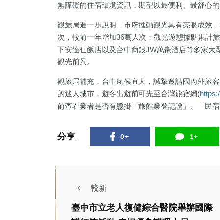
無障礙的住宿環境資訊，期望以最便利、最舒心的
觀旅局進一步說明，市府推動觀光具有亮眼成效，
次，較前一年增加36萬人次；觀光遊憩據點累計旅
下安達仕飯店以及台中商銀JW萬豪酒店等多家大
觀光前景。
觀旅局補充，台中氣候宜人，誠摯邀請國內外旅客
的迷人城市，遊客出遊前可先至台灣旅宿網(
https:
前查看業者是否有懸掛「旅館業登記證」、「民宿
分享
0+
1+
較新
臺中市立老人復健綜合醫院舉辦國際