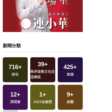
新聞分類
39
+
716
+
425
+
359
+
兩岸道教文化交
綜合
旅遊
熱門
流專區
12
+
1
+
9
+
657
+
區
演唱會
2023金鐘獎
綜藝
文教