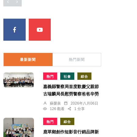
最新新聞
熱門新聞
熱門
社會
綜合
嘉義縣警察局首度歡慶父親節
古瑞麟局長慰勞警察爸爸辛勞
蘇榮泉
2026年八月06日
126 觀看
1 分享
熱門
綜合
鹿草鄉創作短影音行銷品牌新