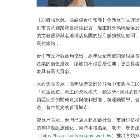
【記者張原銘、張皓傑台中報導】全新旅宿品牌進
副市長黃國榮親自出席祝賀，隆重對外揭曉座落於
的文教優勢與老爺酒店集團的飯店服務技術顧問，
長住旅館，
台中市政府觀旅局指出，高年級聚樂部開創銀髮長
產業的價值層次，讓旅館不僅是居住地，更是長者
象具有重大貢獻。
5
+
1
+
71
+
21
+
大毅集團表示，高年級聚樂部位於台中市西區三民
「短途旅遊」為主的營收模式，鎖定55+族群的
總統大選
兩岸藝苑天地
兩岸
司法放大
西區完善的醫療資源與便利機能，將運動醫學、健
遊、養生觀光的首選城市。
263
+
75
+
觀旅局表示，台灣已邁入超高齡社會，市府也積極
藝文
美食
的無障礙設施優化，同時串聯溫泉、老街、歷史建
（
https://travel.taichung.gov.tw/zh-tw
）推出各類熟