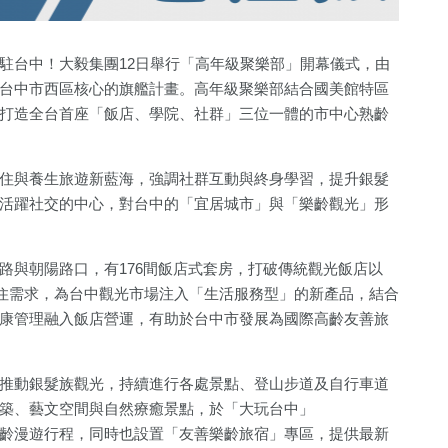
駐台中！大毅集團12日舉行「高年級聚樂部」開幕儀式，由
台中市西區核心的旗艦計畫。高年級聚樂部結合國美館特區
打造全台首座「飯店、學院、社群」三位一體的市中心熟齡
住與養生旅遊新藍海，強調社群互動與終身學習，提升銀髮
活躍社交的中心，對台中的「宜居城市」與「樂齡觀光」形
591
+
69
+
516
+
1137
+
路與朝陽路口，有176間飯店式套房，打破傳統觀光飯店以
長住需求，為台中觀光市場注入「生活服務型」的新產品，結合
鏡
健康及醫療
影視
財經及消費
政治
康管理融入飯店營運，有助於台中市發展為國際高齡友善旅
4
+
2
+
173
+
13
+
推動銀髮族觀光，持續進行各處景點、登山步道及自行車道
兩岸佛教文化交
福建林公信俗文
運動
海峽論壇專
築、藝文空間與自然療癒景點，於「大玩台中」
流專區
化專區
齡漫遊行程，同時也設置「友善樂齡旅宿」專區，提供最新