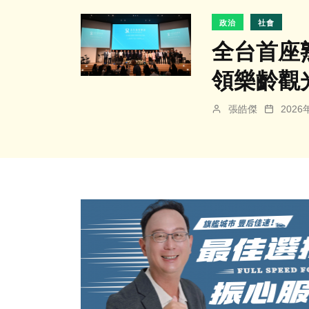
政治
社會
全台首座
領樂齡觀
張皓傑
202