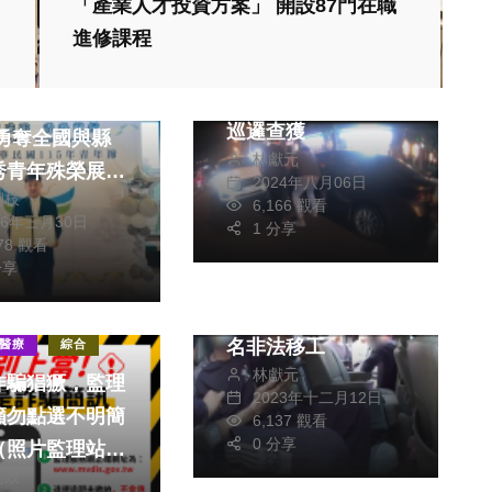
「產業人才投資方案」 開設87門在職
社會
進修課程
情色廣告標語掩護販
毒 大甲警分局網路
學子雙星閃耀青
巡邏查獲
 勇奪全國與縣
林獻元
秀青年殊榮展現
2024年八月06日
朝枝
力
6,166 觀看
26年三月30日
1 分享
社會
078 觀看
分享
廂型車行跡可疑停車
生活
之際 警查獲車內四
名非法移工
醫療
綜合
林獻元
詐騙猖獗，監理
2023年十二月12日
籲勿點選不明簡
6,137 觀看
0 分享
（照片監理站提
為政