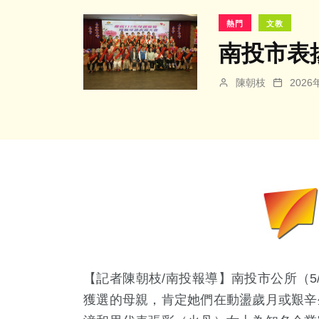
熱門
文教
南投市表
陳朝枝
202
【記者陳朝枝
/
南投報導】南投市公所（
5
獲選的母親，肯定她們在動盪歲月或艱辛