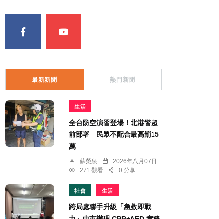
最新新聞
熱門新聞
生活
全台防空演習登場！北港警超
前部署 民眾不配合最高罰15
萬
蘇榮泉
2026年八月07日
271 觀看
0 分享
社會
生活
跨局處聯手升級「急救即戰
力」中市辦理 CPR+AED 實務