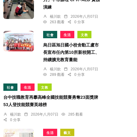
演練
楊川欽
2026年八月07日
263 觀看
0 分享
社會
生活
文教
烏日區旭日國小校舍動工盧市
長宣布任內第10所新校開工、
持續擴充教育量能
楊川欽
2026年八月07日
289 觀看
0 分享
社會
生活
文教
台中技職教育再攀高峰全國技能競賽勇奪23面獎牌
53人登技能競賽英雄榜
楊川欽
2026年八月07日
285 觀看
0 分享
生活
藝文