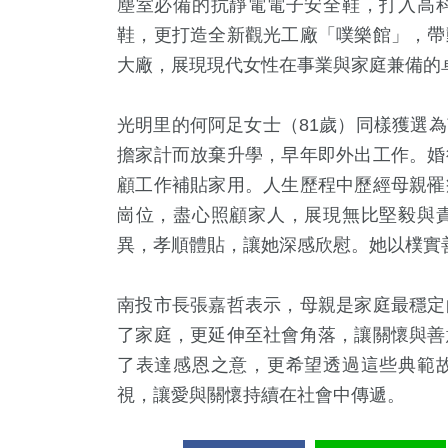
塵室必備的抗靜電電子安全鞋，打入高
鞋，更打造全新觀光工廠「噗樂館」，帶
大廠，展現現代女性在事業與家庭兼備的
光明里的
何阿足
女士（
81
歲）同樣獲選為
擔家計而放棄升學，早年即外出工作。婚
顧工作補貼家用。人生歷程中歷經母親罹
崗位，盡心照顧家人，展現無比堅毅與
異，孝順體貼，讓她深感欣慰。她以樸實
南投市長張嘉哲表示，母親是家庭最穩定
了家庭，更延伸至社會角落，讓關懷與善
了表達感恩之意，更希望透過這些典範
視，讓愛與關懷持續在社會中傳遞。