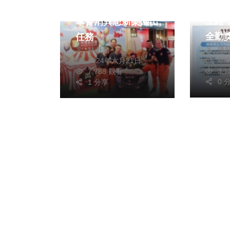
勞工
小小職人登場 迷你
上路
軍警消異想新樂園出
全勤
任務
陳
林獻元
20
2024年六月21日
3,
7,788 觀看
0 
1 分享