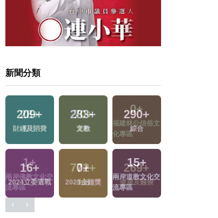
新聞分類
209
+
283
+
290
+
172
+
文
財經及消費
文教
綜合
旅遊
15
+
16
+
0
+
648
+
兩岸道教文化交
2024立委選戰
2023金鐘獎
社會
流專區