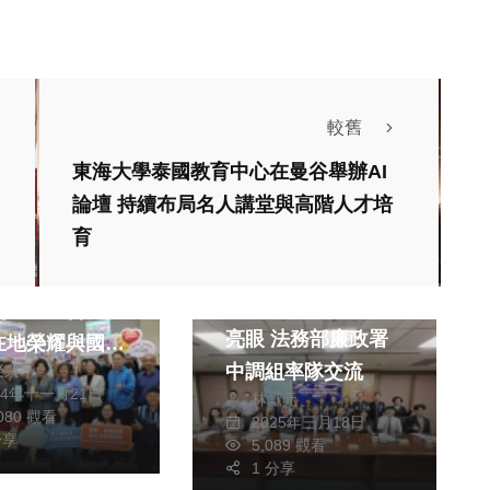
較舊
東海大學泰國教育中心在曼谷舉辦AI
論壇 持續布局名人講堂與高階人才培
生活
育
政治
財經及消費
縣府榮獲多項國
中市地稅局廉能治理
獎 張麗善誓言
亮眼 法務部廉政署
在地榮耀與國際
中調組率隊交流
榮泉
24年十一月21日
林獻元
,080 觀看
2025年三月18日
分享
5,089 觀看
1 分享
生活
文教