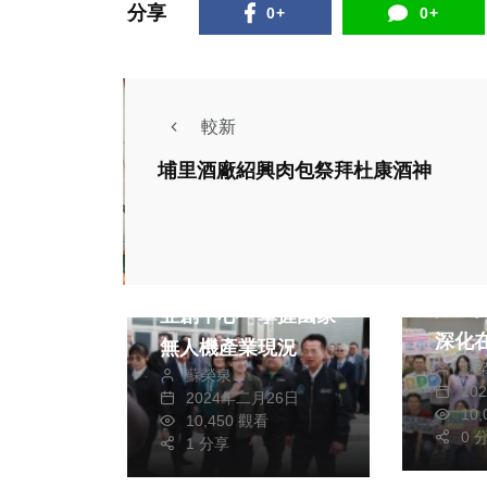
分享
0+
0+
較新
埔里酒廠紹興肉包祭拜杜康酒神
社會
綜合
財經及消費
綜合
雲林
準副總統蕭美琴訪視
際大
亞創中心 掌握國家
深化
無人機產業現況
蘇
連結
蘇榮泉
20
2024年二月26日
10
10,450 觀看
0 
1 分享
社會
社會
文教