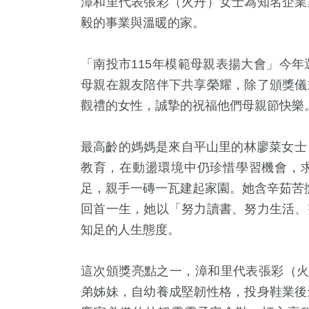
漳和里代表張彩（火丹）女士為知名企業
毅的事業與溫暖的家。
「南投市
115
年模範母親表揚大會」今年
母親在親友陪伴下共享榮耀，除了頒獎儀
觀禮的女性，誠摯的祝福他們母親節快樂
最高齡的媽媽是來自平山里的
林廖菜
女士
+
146
+
5
+
462
+
4
+
教育，在動盪環境中仍珍惜學習機會，
放大鏡
熱門
海峽論壇專區
政治
綜藝
足，親手一磚一瓦建起家園。她含辛茹苦
回首一生，她以「努力讀書、努力生活、
知足的人生態度。
4
+
120
+
0
+
食
藝文
兩岸藝苑天地
這次頒獎亮點之一，漳和里代表張彩（
弟姊妹，自幼養成堅韌性格，投身鞋業後