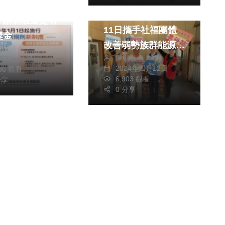
請假規則新制度
推動節電公益 縣府
，請病假還是有
11日攜手社福團體
獎金
改善弱勢族群能源設
朝枝
陳朝枝
26年一月06日
備
2024年四月12日
136 觀看
6,903 觀看
分享
0 分享