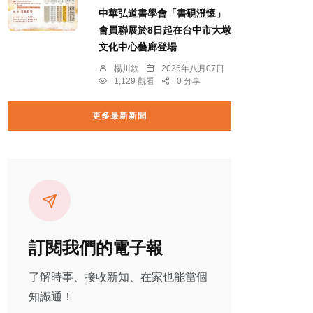
中華弘道書學會「書硯澄懷」
會員聯展於8日起在台中市大墩
文化中心藝廊登場
楊川欽
2026年八月07日
1,129 觀看
0 分享
更多最新新聞
訂閱我們的電子報
了解時事、接收新知、在家也能當個
知識通！