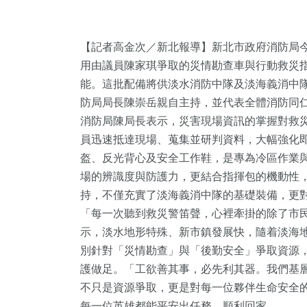
【記者高金次／新北報導】新北市政府消防局今
用由議員陳家琪爭取的災情勘查車與行動救災
能。這批配備將供淡水消防中隊及淡海義消中
防局局長陳崇岳親自主持，並代表全體消防同
消防局陳局長表示，災害現場資訊的掌握對救
員迅速抵達現場、蒐集並研判資料，大幅強化
3
+
盔、反光背心及安全工作鞋，是專為冷區作業
+
1
+
926
+
14
+
場的辨識度與防護力，更結合指揮包的機動性
兩岸佛教文化交
藝
2023金鐘獎
政治
評論
持，不僅充實了淡海義消中隊的基礎裝備，更
流專區
「每一次聽到救災警笛聲，心裡牽掛的除了市
32
+
示，淡水地形特殊、新市鎮發展快，隨着淡海
7
+
345
+
別針對「災情勘查」與「後勤安全」爭取資源
兩岸道教文化交
岸
旅遊
護做足。「工欲善其事，必先利其器。我們基
流專區
不只是資源爭取，更是對每一位夥伴生命安全
每一位英雄都能平安出任務、順利回家。