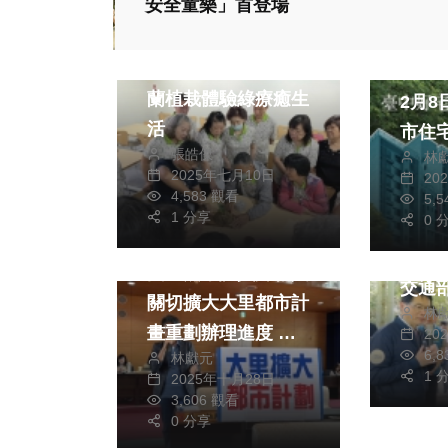
安全童樂」首登場
政治
生活
健康及醫療
財經及
30餘長輩手作虎尾
台中
蘭植栽體驗綠療癒生
2月8
活
市住
張皓傑
林
後1
2025年七月10日
20
政治
4,583 觀看
5,
政治
生活
1 分享
0 
國民
旅遊
促舊山
國民黨市議員蘇柏興
交通
關切擴大大里都市計
林
諾：
畫重劃辦理進度 並
20
6,
林獻元
且要求捷運工程局加
1 
2025年十月28日
速推動機場捷運(橘
3,606 觀看
線)
0 分享