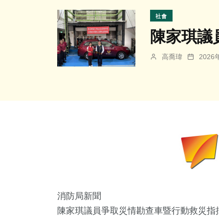
社會
陳家琪議
高喬瑋
202
消防局新聞
陳家琪議員爭取災情勘查車暨行動救災指