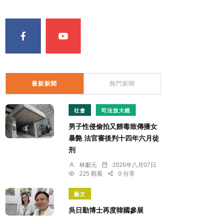
最新新聞
熱門新聞
社會
司法放大鏡
男子性侵偷拍又餵毒致傳播女
暴斃 法官審後判十四年六月徒
刑
林獻元
2026年八月07日
225 觀看
0 分享
藝文
吳日勤博士再度韓國參展