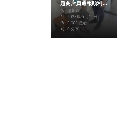
超商店員通報順利返
楊川欽
家
2025年五月12日
5,003 觀看
0 分享