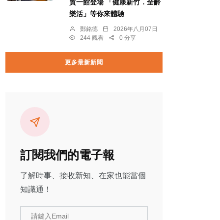
貿一館登場 「健康新竹．全齡
樂活」等你來體驗
鄭銘德
2026年八月07日
244 觀看
0 分享
更多最新新聞
訂閱我們的電子報
了解時事、接收新知、在家也能當個
知識通！
請鍵入Email