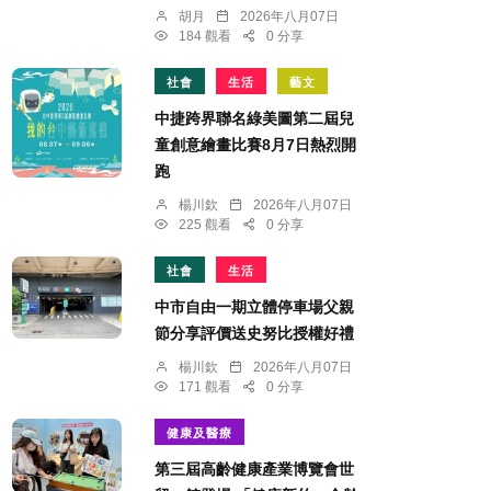
胡月
2026年八月07日
184 觀看
0 分享
社會
生活
藝文
中捷跨界聯名綠美圖第二屆兒
童創意繪畫比賽8月7日熱烈開
跑
楊川欽
2026年八月07日
225 觀看
0 分享
社會
生活
中市自由一期立體停車場父親
節分享評價送史努比授權好禮
楊川欽
2026年八月07日
171 觀看
0 分享
健康及醫療
第三屆高齡健康產業博覽會世