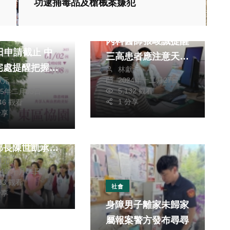
功逮捕毒品及槍械案嫌犯
生活
健康及醫療
消費
大甲李綜合醫院神經
市東區恊園好宅
內科醫師張峻誠提醒
日申請截止 中
三高患者應注意天冷
宅處提醒把握最
林獻元
增加中風的危險
2024年十二月27日
獻元
週申請機會
5,132 觀看
25年二月03日
旅遊
1 分享
546 觀看
分享
黨立委楊瓊瓔力
線復駛 新任
部長陳世凱承
獻元
和委員一起現勘
24年十月01日
833 觀看
社會
分享
身障男子離家未歸家
屬報案警方發布尋尋