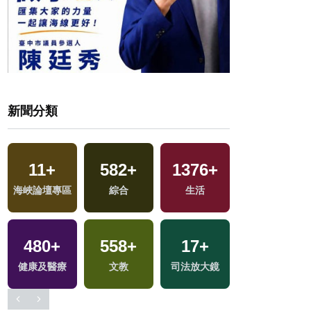
新聞分類
11
+
582
+
1376
+
1156
+
海峽論壇專區
綜合
生活
社會
480
+
558
+
17
+
1
+
選
健康及醫療
文教
司法放大鏡
兩岸藝苑天地