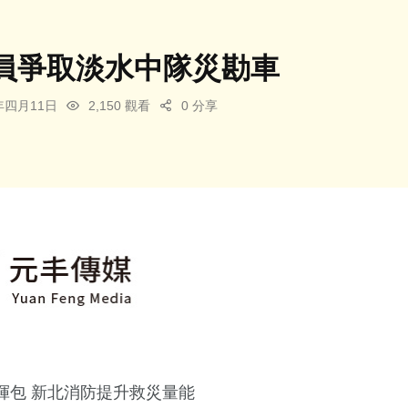
員爭取淡水中隊災勘車
6年四月11日
2,150 觀看
0 分享
揮包 新北消防提升救災量能