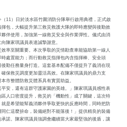
（11）日於淡水區竹圍消防分隊舉行啟用典禮，正式啟
指揮包，大幅提升第三救災救護大隊的即時應變與後勤效
隊夥伴使用，加強第一線救災安全與作業彈性。儀式由消
仁向陳家琪議員表達誠摯謝意。
災效率至關重要。本次爭取的災情勘查車能協助第一線人
即時處置能力；而行動救災指揮包內含指揮棒、安全頭
與後勤任務量身打造。這套基本配備不僅提升了義消在現
56
+
292
+
420
+
，確保救災調度更加靈活高效。在陳家琪議員的鼎力支
影視
熱門
財經及消費
對本市整體防救災體系具有實質助益。
民平安，還有這群守護家園的英雄。」陳家琪議員感性表
1
+
地區人口密度提升，救災的「機動性」成了關鍵，這次特
141
+
12
+
，就是希望能幫義消夥伴爭取更快的反應時間，同時把防
福建林公信俗文
運動
2024總統大
層同仁這麼拚命，裝備絕對不能落後！」提供精良的裝備
化專區
的承諾。陳家琪議員強調會繼續當大家最堅強的後盾，讓