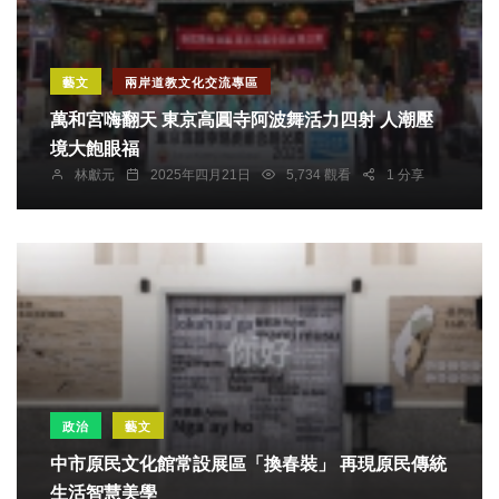
藝文
兩岸道教文化交流專區
萬和宮嗨翻天 東京高圓寺阿波舞活力四射 人潮壓
境大飽眼福
林獻元
2025年四月21日
5,734 觀看
1 分享
政治
藝文
中市原民文化館常設展區「換春裝」 再現原民傳統
生活智慧美學