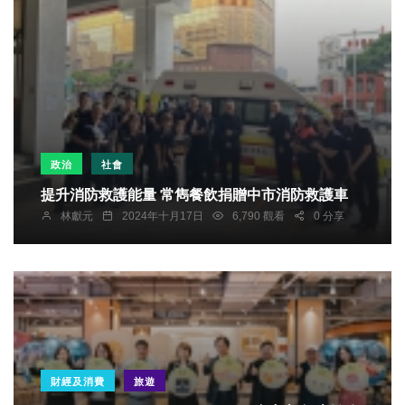
政治
社會
提升消防救護能量 常雋餐飲捐贈中市消防救護車
林獻元
2024年十月17日
6,790 觀看
0 分享
財經及消費
旅遊