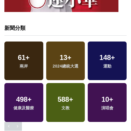
新聞分類
61
+
13
+
148
+
專
兩岸
2024總統大選
運動
498
+
588
+
10
+
健康及醫療
文教
演唱會