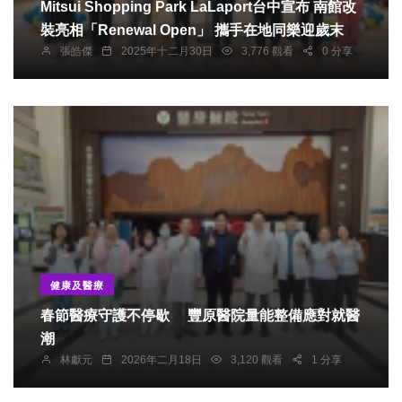
Mitsui Shopping Park LaLaport台中宣布 南館改
裝亮相「Renewal Open」 攜手在地同樂迎歲末
張皓傑
2025年十二月30日
3,776 觀看
0 分享
健康及醫療
春節醫療守護不停歇 豐原醫院量能整備應對就醫
潮
林獻元
2026年二月18日
3,120 觀看
1 分享