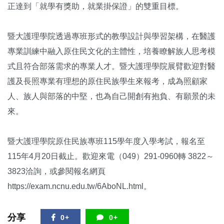
正達到「就學有獎助，就業掛保證」的雙重目標。
暨大護理學院透過專班形式的教學設計與學習架構，在醫護
專業訓練中融入原住民文化的主體性，培養瞭解族人思考模
式且符合部落需求的專業人才。暨大護理學院展臂歡迎對醫
護及長照專業有理想的原住民族學生來報考，成為照顧家
人、族人與部落的中堅，也為自己開創有抱負、有願景的未
來。
暨大護理學院原住民族專班
115
學年度入學考試，報名至
115
年
4
月
20
日截止。歡迎來電（
049
）
291-0960
轉
3822
～
3823
洽詢，或參閱報名網頁
https://exam.ncnu.edu.tw/
6A
boNL.html
。
分享
0+
0+