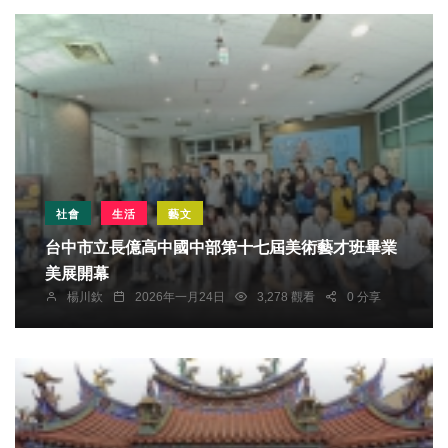
社會
生活
藝文
台中市立長億高中國中部第十七屆美術藝才班畢業
美展開幕
楊川欽
2026年一月24日
3,278 觀看
0 分享