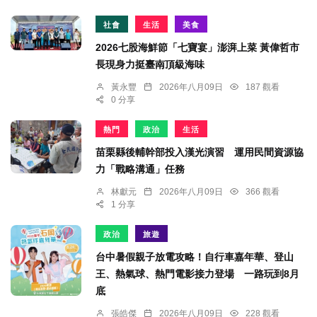
社會
生活
美食
2026七股海鮮節「七寶宴」澎湃上菜 黃偉哲市
長現身力挺臺南頂級海味
黃永豐
2026年八月09日
187 觀看
0 分享
熱門
政治
生活
苗栗縣後輔幹部投入漢光演習 運用民間資源協
力「戰略溝通」任務
林獻元
2026年八月09日
366 觀看
1 分享
政治
旅遊
台中暑假親子放電攻略！自行車嘉年華、登山
王、熱氣球、熱門電影接力登場 一路玩到8月
底
張皓傑
2026年八月09日
228 觀看