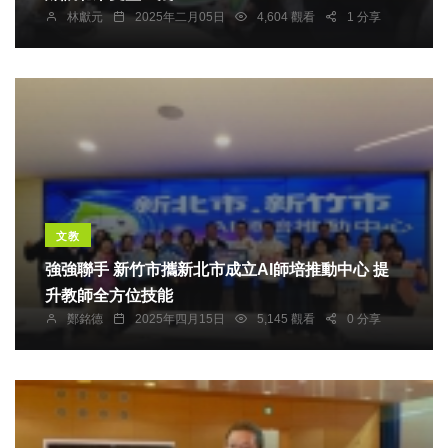
林獻元
2025年二月05日
4,604 觀看
1 分享
文教
強強聯手 新竹市攜新北市成立AI師培推動中心 提
升教師全方位技能
鄭銘德
2025年四月15日
5,145 觀看
0 分享