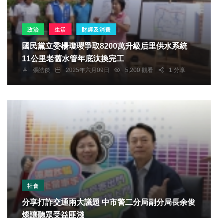
政治
生活
財經及消費
國民黨立委楊瓊瓔爭取8200萬升級后里供水系統
11公里老舊水管年底汰換完工
張皓傑
2025年六月09日
5,200 觀看
1 分享
社會
分享打詐交通兩大議題 中市警二分局副分局長余俊
燦讓聽眾受益匪淺