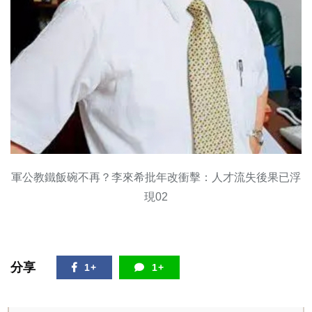
軍公教鐵飯碗不再？李來希批年改衝擊：人才流失後果已浮
現02
分享
1+
1+