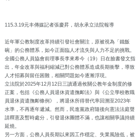
115.3.19元丰傳媒記者張慶昇，胡永承立法院報導
近年軍公教制度改革持續引發社會關注，原被視為「鐵飯
碗」的公務體系，如今正面臨人才流失與人力不足的挑戰。
全國公務人員協會前理事長李來希今（19）日在臉書發文指
出，年金改革與福利縮減已對公務體系造成長期衝擊，導致
人才招募與留任困難，相關問題如今逐漸浮現。
立法院於2025年12月12日三讀通過攸關公教年金制度的修
正案，包括《公務人員退休資遣撫卹法》與《公立學校教職
員退休資遣撫卹條例》，將退休所得替代率回溯至2023年
水準，不再逐年遞減。然而，民進黨政府隨後向憲法法庭聲
請釋憲及暫時處分，引發退休團體不滿，也讓相關爭議持續
延燒。
另一方面，公務人員長期以來因工作穩定、失業風險低，被