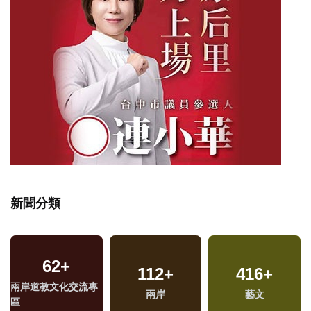
新聞分類
62
+
3
+
1798
+
671
112
+
+
416
+
兩岸道教文化交流專
福建林公信俗文化專
政治
兩岸
旅遊
藝文
區
區