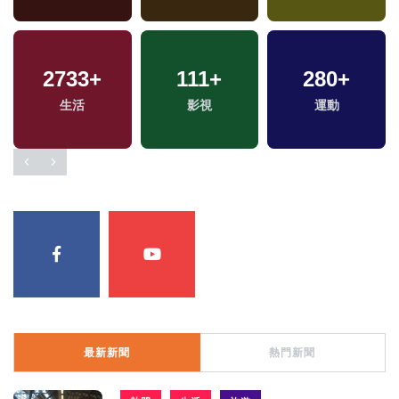
2733
1156
+
+
111
56
+
+
280
835
+
+
生活
綜合
2024立委選戰
影視
財經及消費
運動
最新新聞
熱門新聞