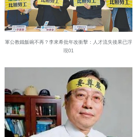
軍公教鐵飯碗不再？李來希批年改衝擊：人才流失後果已浮
現01