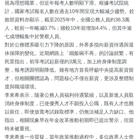
視為理想職業，但近年報考人數明顯下滑。根據考試院統
計，國家考試報名人數在過去10年間呈現大幅減少趨勢。銓
敘部資料亦顯示，截至2025年中，全國公務人員約36.3萬
人，較前一年略減0.7%；雖較10年前增加4.4%，但其中逾
七成增幅集中於警察人員。
對於公務體系吸引力下降的原因，外界多指向薪資待遇與退
休保障的變化。近期網路上「鐵飯碗不再」的討論頻繁，有
民眾指出，初等考試起薪僅約3萬元，加上終身俸制度調
整，報考誘因明顯降低。雖有地方首長呼籲中央提高薪資留
才，但相關團體認為，問題核心不僅在薪資，更涉及整體制
度與職場環境。
李來希表示，隨著公務人員福利待遇緊縮，以及新進人員取
消終身俸制度，已使優秀人才不願投入公職，既有人才也難
以留任，即便放寬考試錄取標準，仍無法補足人力缺口。他
指出，相關現象早在年金改革推動初期即已提出警示，但當
時未被重視。
李來希進一步質疑，當年政策推動過程中，多位政界人士曾