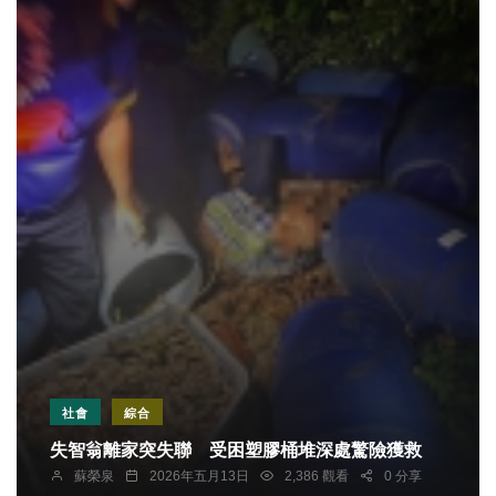
社會
綜合
失智翁離家突失聯 受困塑膠桶堆深處驚險獲救
蘇榮泉
2026年五月13日
2,386 觀看
0 分享