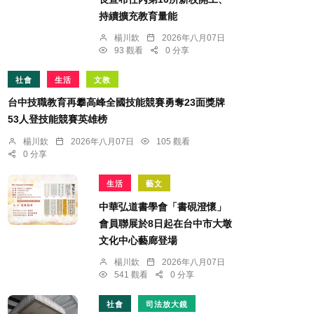
持續擴充教育量能
楊川欽
2026年八月07日
93 觀看
0 分享
社會
生活
文教
台中技職教育再攀高峰全國技能競賽勇奪23面獎牌
53人登技能競賽英雄榜
楊川欽
2026年八月07日
105 觀看
0 分享
生活
藝文
中華弘道書學會「書硯澄懷」
會員聯展於8日起在台中市大墩
文化中心藝廊登場
楊川欽
2026年八月07日
541 觀看
0 分享
社會
司法放大鏡