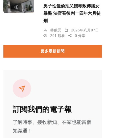
男子性侵偷拍又餵毒致傳播女
暴斃 法官審後判十四年六月徒
刑
林獻元
2026年八月07日
291 觀看
0 分享
更多最新新聞
訂閱我們的電子報
了解時事、接收新知、在家也能當個
知識通！