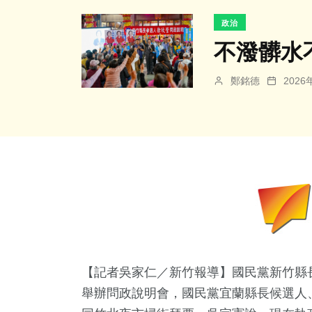
政治
不潑髒水
鄭銘德
202
【記者吳家仁／新竹報導】國民黨新竹縣
舉辦問政說明會，國民黨宜蘭縣長候選人