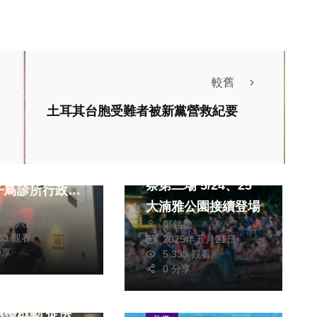
較舊
土耳其台胞受難者被新黨營救紀要
醫療
生活
旅遊
市衛生局強化隱
好評不斷！風城野營
方完
祭第二場 5/24、25
子鳥診所行政稽
大湳雅公園接續登場
銘德
26年六月03日
鄭銘德
883 觀看
2025年五月21日
政治
分享
5,333 觀看
生活
0 分享
新住民聯合服務
櫃檯啟動 提供