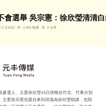
不會選舉 吳宗憲：徐欣瑩清清白
6年三月16日
2,405 觀看
0 分享
長參選人、立委徐欣瑩15日傍晚在竹北、竹東分別
、立委吳宗憲也親自來到現場為徐欣瑩助講，也陪