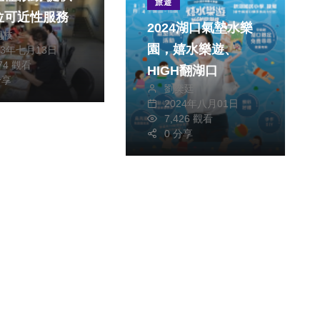
旅遊
位可近性服務
2024湖口氣墊水樂
朝枝
園，嬉水樂遊、
23年七月13日
674 觀看
HIGH翻湖口
分享
劉奕廷
2024年八月01日
7,426 觀看
0 分享