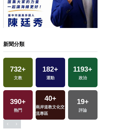
新聞分類
732
+
182
+
1193
+
1
+
文教
運動
政治
兩岸藝苑天地
40
+
390
+
19
+
22
+
兩岸道教文化交
熱門
評論
司法放大鏡
流專區