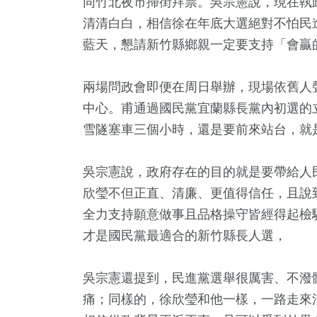
同竹北夜市掃街拜票。吳宗憲說，現在執
清清白白，相信徐在年底大選絕對不怕民
藍天，懇請新竹縣鄉親一定要支持「會贏
兩場問政會即便在周日舉辦，現場依舊人
中心。甫通過國民黨宜蘭縣長黨內初選的
雪隧塞車三個小時，還是要前來站台，就
+
78
+
12
+
16
+
750
吳宗憲說，政府存在的目的就是要帶給人
教文化交
美食
演唱會
2024總統大選
綜合
欣瑩不但正直、清廉、更值得信任，且說
全力支持願意做事且品格操守皆經得起檢
+
才是國民黨最適合的新竹縣長人選，
11
+
75
+
公信俗文
綜藝
影視
吳宗憲還提到，民進黨選舉很厲害、不潑
痛；同樣的，徐欣瑩和他一樣，一路走來