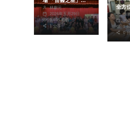
場 「苗醫之星」尬
全方
林獻元
歌聲、「醫起逛夜
2026年五月29日
陳
市」人氣爆棚 展現
1,595 觀看
20
幸福職場與團隊凝聚
1 分享
9,
0 
力