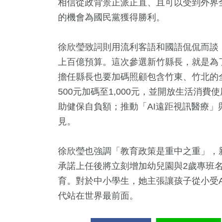
相信從政背景正派正直、且可以受到外界
的機會為國民黨獲得勝利。
徐欣瑩致詞則用流利客語和國語侃侃而談
上百億預算。這次參選新竹縣長，就是為
擔任縣長也要加碼照顧包含竹東、竹北的
500元加碼至1,000元，並開放生活消費
助健保自負額；推動「AI遠距視訊醫療」
見。
徐欣瑩也強調「教育政策是重中之重」，
承諾上任後將立刻增加幼兒園與2歲專班
育。對於中小學生，她主張讓孩子從小受
代站在世界最前面。