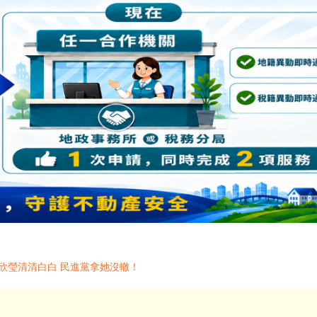
欣瑩清清白白 民進黨拿她沒轍！