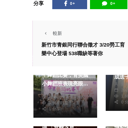
分享
0+
0+
較新
社會
生活
新竹市青銀同行聯合徵才 3/20勞工育
健康及醫療
藝文
健康及
樂中心登場 538職缺等著你
文教
綜合
新竹
彰化縣113學年度學
私保障 會同警
生舞蹈比賽，育英國
成送
小舞蹈班表現亮眼。
鄭
查
20
周為政
（照片育英提供）
1,
2024年十一月19日
熱門
健康及醫療
0 
9,966 觀看
社會
1 分享
苗栗醫院115年院慶
投縣
系列活動接力熱鬧登
機動