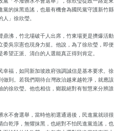
政黨「不潑髒水不會選舉」，徐欣瑩從政一路走來
進黨的抹黑造謠，也最有機會為國民黨守護新竹縣
的人」徐欣瑩。
聲鼎沸，竹北場破千人出席，竹東場更是擠爆活動
立委吳宗憲也現身力挺。他說，為了徐欣瑩，即便
是希望正派、清白的人選能真正得到肯定。
+
75
+
1490
+
1
+
民幸福，如同新加坡政府強調誠信是基本要求。徐
兩岸
社會
2023金鐘獎
到做到。若我們期待台灣政治越來越乾淨，就應該
驗的徐欣瑩。他也相信，鄉親絕對有智慧來分辨誰
15
+
38
+
1836
+
海峽論壇專區
2024立委選戰
生活
髒水不會選舉，當時他初選通過後，民進黨就頭很
清白乾淨，無懼抹黑，也絕對不怕民進黨造謠，也