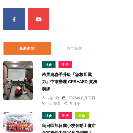
最新新聞
熱門新聞
社會
生活
跨局處聯手升級「急救即戰
力」中市辦理 CPR+AED 實務
演練
楊川欽
2026年八月07日
88 觀看
0 分享
社會
生活
文教
烏日區旭日國小校舍動工盧市
長宣布任內第10所新校開工、