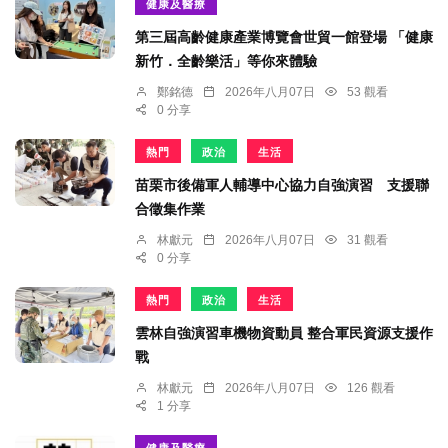
健康及醫療
第三屆高齡健康產業博覽會世貿一館登場 「健康
新竹．全齡樂活」等你來體驗
鄭銘德
2026年八月07日
53 觀看
0 分享
熱門
政治
生活
苗栗市後備軍人輔導中心協力自強演習 支援聯
合徵集作業
林獻元
2026年八月07日
31 觀看
0 分享
熱門
政治
生活
雲林自強演習車機物資動員 整合軍民資源支援作
戰
林獻元
2026年八月07日
126 觀看
1 分享