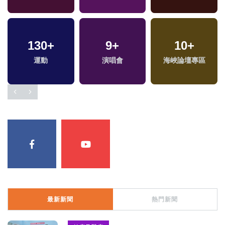
130
388
+
+
9
7
+
+
538
10
+
+
財經及消費
運動
演唱會
綜藝
海峽論壇專區
綜合
最新新聞
熱門新聞