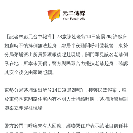
【記者林獻元台中報導】78歲陳姓老翁14日凌晨2時許起床
如廁時不慎摔倒無法起身，鄰居半夜聽聞呼叫聲報警，東勢
分局茅埔派出所員警獲報後趕赴現場，開門即見該名老翁倒
臥在地，所幸未受傷，警方與民眾合力攙扶老翁起身，確認
其安全後交由家屬照顧。
東勢分局茅埔派出所於14日凌晨2時許，接獲民眾報案，稱
於東勢區東關路住宅內有不明人士持續呼叫，茅埔所警員謝
婉柔立即趕往現場。
警方於門口呼喚未有人回應，經聯繫住戶表示該址目前係其