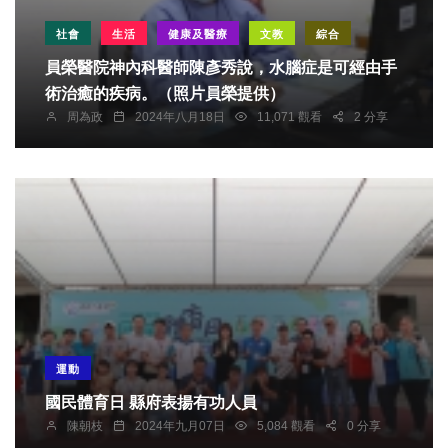
社會
生活
健康及醫療
文教
綜合
員榮醫院神內科醫師陳彥秀說，水腦症是可經由手
術治癒的疾病。（照片員榮提供）
周為政
2024年八月18日
11,071 觀看
2 分享
運動
國民體育日 縣府表揚有功人員
陳朝枝
2024年九月07日
5,084 觀看
0 分享