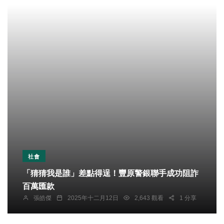
社會
「猜猜我是誰」差點得逞！豐原警銀聯手成功阻詐
百萬匯款
張皓傑
2025年十二月12日
2,643 觀看
1 分享