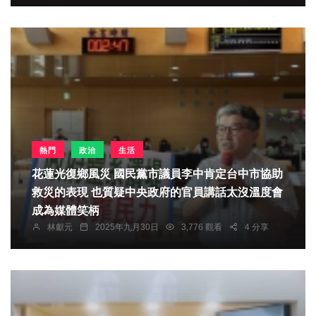
熱門
政治
生活
花蓮光復鄉風災 國民黨市議員李中肯定台中市協助
救災的表現 也質疑中央政府的官員講話太沒溫度會
成為媒體笑柄
林獻元
2025年九月30日
3,776 觀看
4 分享