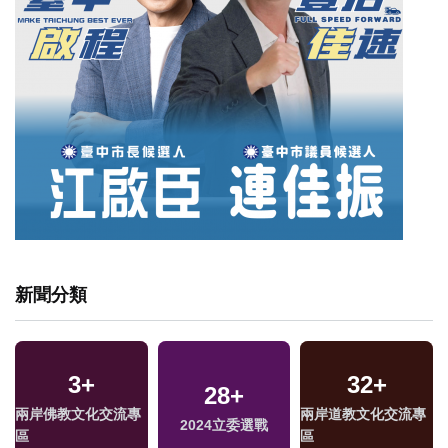
新聞分類
3
+
32
+
346
+
293
28
+
+
17
+
兩岸佛教文化交流專
兩岸道教文化交流專
旅遊
2024立委選戰
熱門
司法放大鏡
區
區