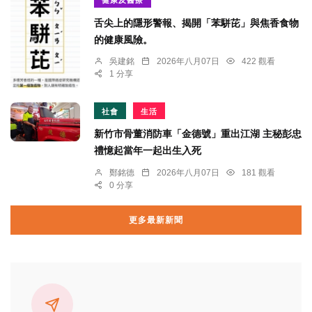
健康及醫療
舌尖上的隱形警報、揭開「苯駢芘」與焦香食物
的健康風險。
吳建銘
2026年八月07日
422 觀看
1 分享
社會
生活
新竹市骨董消防車「金德號」重出江湖 主秘彭忠
禮憶起當年一起出生入死
鄭銘德
2026年八月07日
181 觀看
0 分享
更多最新新聞