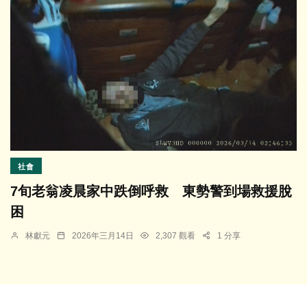
社會
7旬老翁凌晨家中跌倒呼救 東勢警到場救援脫
困
林獻元
2026年三月14日
2,307 觀看
1 分享