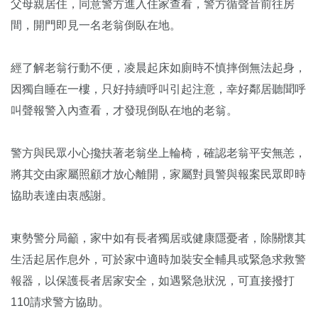
父母親居住，同意警方進入住家查看，警方循聲音前往房
間，開門即見一名老翁倒臥在地。
經了解老翁行動不便，凌晨起床如廁時不慎摔倒無法起身，
因獨自睡在一樓，只好持續呼叫引起注意，幸好鄰居聽聞呼
叫聲報警入內查看，才發現倒臥在地的老翁。
警方與民眾小心攙扶著老翁坐上輪椅，確認老翁平安無恙，
將其交由家屬照顧才放心離開，家屬對員警與報案民眾即時
協助表達由衷感謝。
東勢警分局籲，家中如有長者獨居或健康隱憂者，除關懷其
生活起居作息外，可於家中適時加裝安全輔具或緊急求救警
報器，以保護長者居家安全，如遇緊急狀況，可直接撥打
110請求警方協助。