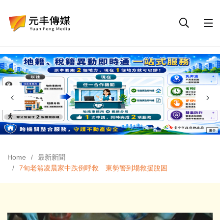
Home
最新新聞
7旬老翁凌晨家中跌倒呼救 東勢警到場救援脫困