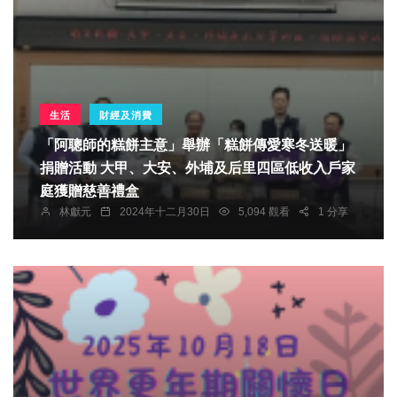
生活
財經及消費
「阿聰師的糕餅主意」舉辦「糕餅傳愛寒冬送暖」
捐贈活動 大甲、大安、外埔及后里四區低收入戶家
庭獲贈慈善禮盒
林獻元
2024年十二月30日
5,094 觀看
1 分享