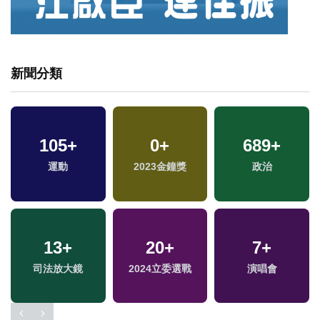
新聞分類
105
+
0
+
689
+
運動
2023金鐘獎
政治
13
+
20
+
7
+
司法放大鏡
2024立委選戰
演唱會