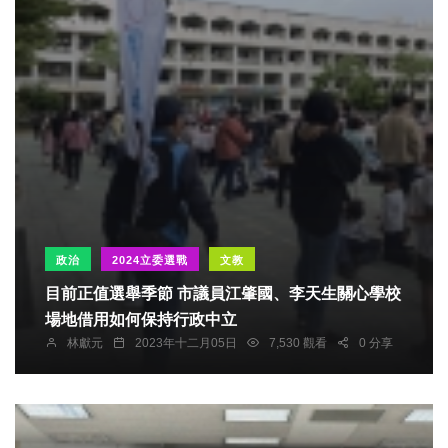
政治
2024立委選戰
文教
目前正值選舉季節 市議員江肇國、李天生關心學校
場地借用如何保持行政中立
林獻元
2023年十二月05日
7,530 觀看
0 分享