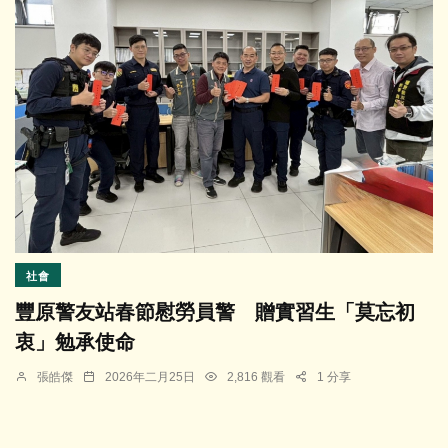
社會
豐原警友站春節慰勞員警 贈實習生「莫忘初
衷」勉承使命
張皓傑
2026年二月25日
2,816 觀看
1 分享