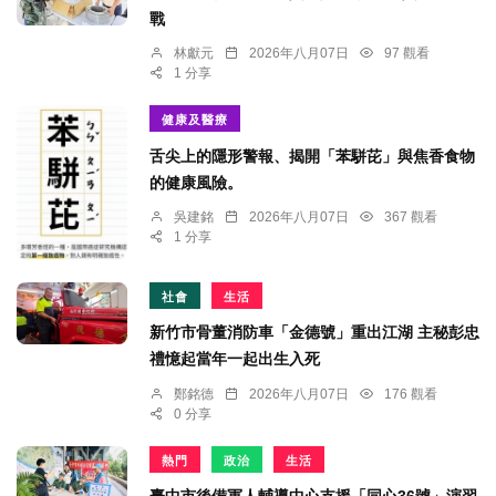
戰
林獻元
2026年八月07日
97 觀看
1 分享
健康及醫療
舌尖上的隱形警報、揭開「苯駢芘」與焦香食物
的健康風險。
吳建銘
2026年八月07日
367 觀看
1 分享
社會
生活
新竹市骨董消防車「金德號」重出江湖 主秘彭忠
禮憶起當年一起出生入死
鄭銘德
2026年八月07日
176 觀看
0 分享
熱門
政治
生活