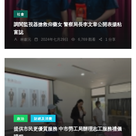
社會
調閱監視器搶救仰藥女 警察局長李文章公開表揚粘
富誌
林獻元
2024年七月29日
6,769 觀看
1 分享
政治
財經及消費
提供市民更優質服務 中市勞工局辦理志工服務禮儀