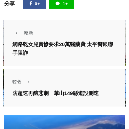
分享
0+
1+
較新
網路乾女兒賣慘要求20萬醫藥費 太平警銀聯
手阻詐
較舊
防超速再釀悲劇 華山149縣道設測速