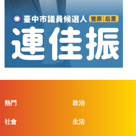
熱門
政治
社會
生活