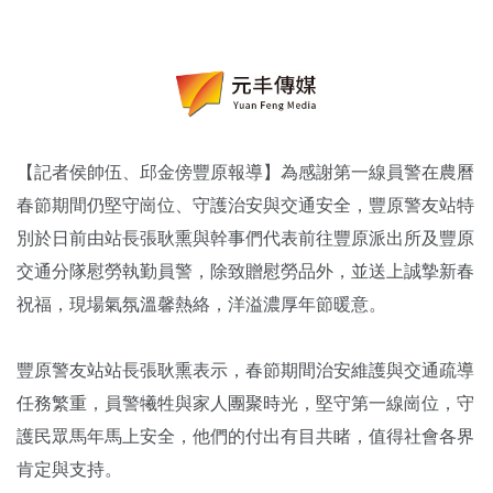
【記者侯帥伍、邱金傍豐原報導】為感謝第一線員警在農曆
春節期間仍堅守崗位、守護治安與交通安全，豐原警友站特
別於日前由站長張耿熏與幹事們代表前往豐原派出所及豐原
交通分隊慰勞執勤員警，除致贈慰勞品外，並送上誠摯新春
祝福，現場氣氛溫馨熱絡，洋溢濃厚年節暖意。
豐原警友站站長張耿熏表示，春節期間治安維護與交通疏導
任務繁重，員警犧牲與家人團聚時光，堅守第一線崗位，守
護民眾馬年馬上安全，他們的付出有目共睹，值得社會各界
肯定與支持。