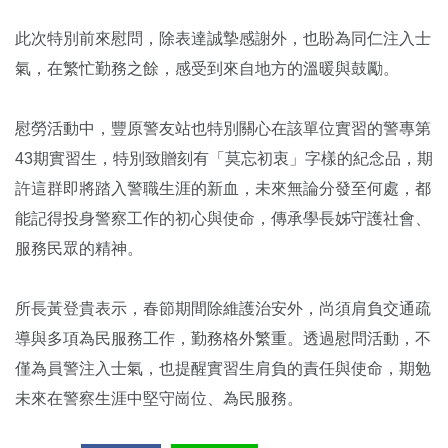
此次特別前來慰問，除表達誠摯感謝外，也盼為同仁注入士
氣，在繁忙勤務之餘，感受到來自地方的溫暖與鼓勵。
慰勞活動中，豐原警友站也特別關心在該單位實習的警專第
43期實習生，特別致贈刻有「莫忘初衷」字樣的紀念品，期
許這群即將踏入警職生涯的新血，未來無論分發至何處，都
能記得投身警察工作的初心與使命，傳承學長姊守護社會、
服務民眾的精神。
所長黃登貴表示，春節期間除維護治安外，尚須肩負交通疏
導與多項為民服務工作，勤務格外繁重。透過慰問活動，不
僅為員警注入士氣，也提醒實習生肩負的責任與使命，期勉
未來在警察生涯中堅守崗位、為民服務。