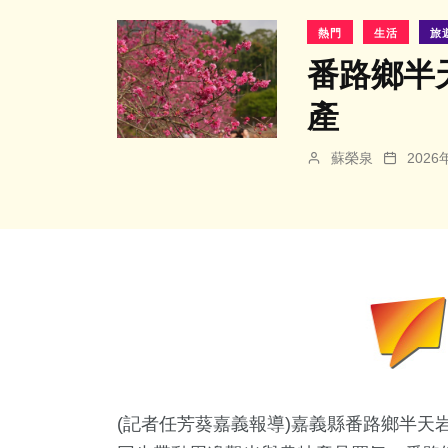
熱門
生活
旅
番路鄉半
產
蘇榮泉
202
(記者任芳葵嘉義報導)嘉義縣番路鄉半天