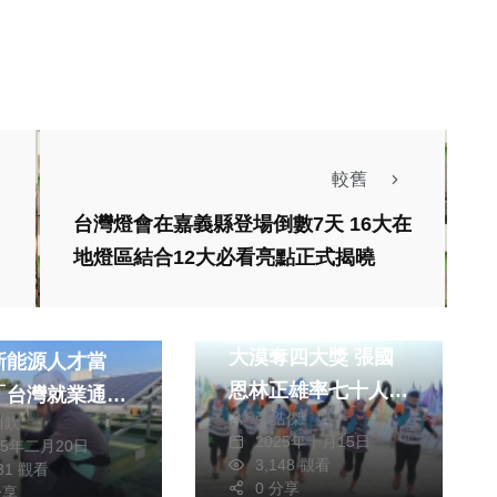
較舊
台灣燈會在嘉義縣登場倒數7天 16大在
地燈區結合12大必看亮點正式揭曉
運動
文教
消費
文教
東海EMBA挑戰戈壁
製造人才需求火
大漠奪四大獎 張國
新能源人才當
恩林正雄率七十人與
「台灣就業通」
張皓傑
台大、北大並列國際
川欽
一指掌握中彰投
2025年十月15日
25年二月20日
焦點
14年最新職業
3,148 觀看
031 觀看
0 分享
健康及醫療
分享