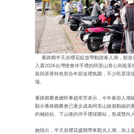
番路鄉半天岩櫻花綻放帶動踏春人潮，順道番
入選2026台灣燈會伴手禮的阿里山青心烏龍
裝與茶香特色契合年節送禮氛圍，不少民眾現
場。
番路鄉農會總幹事趙幸芳表示，今年春節人潮
顯示番路鄉農會已逐步成為阿里山旅遊動線的
的補給站、下山後的伴手禮採購站，形成雙向
她指出，半天岩櫻花盛開帶來觀光人潮，加上