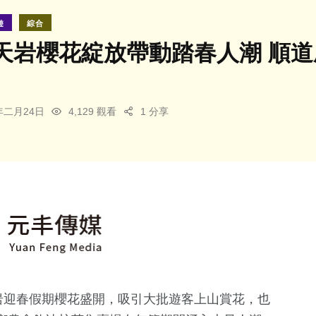
遊
綜合
天岩櫻花綻放帶動踏春人潮 順
6年二月24日
4,129 觀看
1 分享
岩迎春假期櫻花盛開，吸引大批遊客上山賞花，也