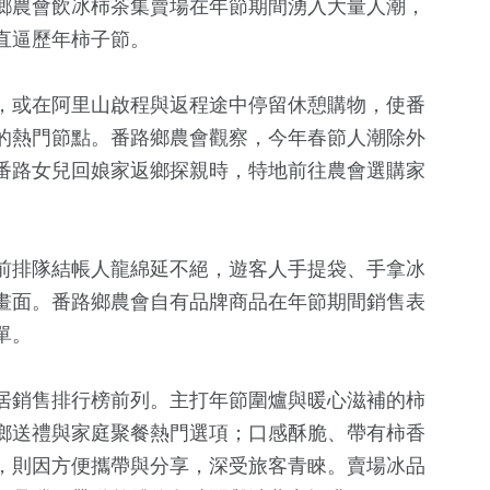
鄉農會飲冰柿茶集賣場在年節期間湧入大量人潮，
直逼歷年柿子節。
，或在阿里山啟程與返程途中停留休憩購物，使番
的熱門節點。番路鄉農會觀察，今年春節人潮除外
番路女兒回娘家返鄉探親時，特地前往農會選購家
前排隊結帳人龍綿延不絕，遊客人手提袋、手拿冰
39
+
+
271
+
608
+
畫面。番路鄉農會自有品牌商品在年節期間銷售表
兩岸道教文化
費
藝文
健康及醫療
單。
流專區
居銷售排行榜前列。主打年節圍爐與暖心滋補的柿
681
+
1387
+
73
+
鄉送禮與家庭聚餐熱門選項；口感酥脆、帶有柿香
文教
社會
美食
，則因方便攜帶與分享，深受旅客青睞。賣場冰品