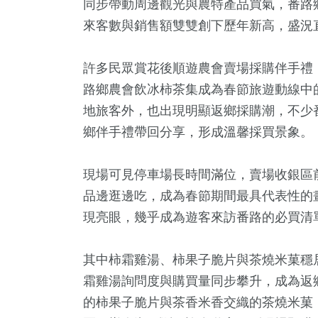
同步帶動周邊觀光與農特產品買氣，番路
來客數與銷售額雙雙創下歷年新高，盛況
許多民眾賞花後順遊農會賣場採購伴手禮
路鄉農會飲冰柿茶集成為春節旅遊動線中
地旅客外，也出現明顯返鄉採購潮，不少
鄉伴手禮帶回分享，形成溫馨採買景象。
現場可見停車場長時間滿位，賣場收銀區
4
+
2
+
1129
+
737
+
532
品邊逛邊吃，成為春節期間最具代表性的
兩岸佛教文化交
動
政治
綜合
財經及消
現亮眼，幾乎成為遊客來訪番路的必買清
流專區
其中柿霜雞湯、柿果子脆片與茶燒米菓穩
7
+
1650
+
10
+
霜雞湯詢問度與購買量同步攀升，成為返
視
生活
綜藝
的柿果子脆片與茶香米香交織的茶燒米菓