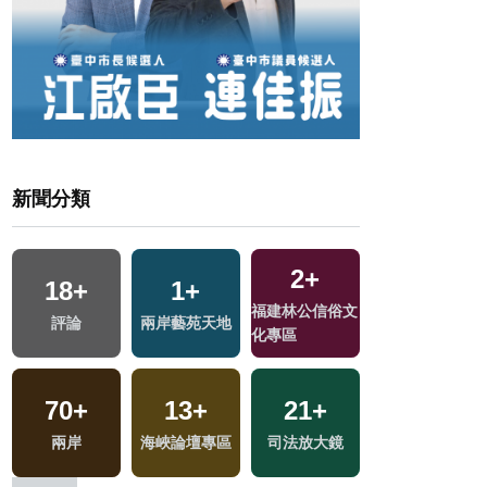
新聞分類
2
+
18
+
1
+
1
+
交
福建林公信俗文
評論
兩岸藝苑天地
2023金鐘獎
化專區
70
+
13
+
21
+
413
+
兩岸
海峽論壇專區
司法放大鏡
旅遊