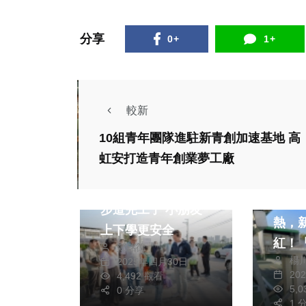
分享
0+
1+
較新
10組青年團隊進駐新青創加速基地 高
虹安打造青年創業夢工廠
文教
財經及
新竹市水源國小通學
智慧
步道完工了 小朋友
熱，
上下學更安全
紅！
鄭銘德
楊
2025年四月30日
網站
20
4,492 觀看
分署1
5,
0 分享
運動
訓練
1 