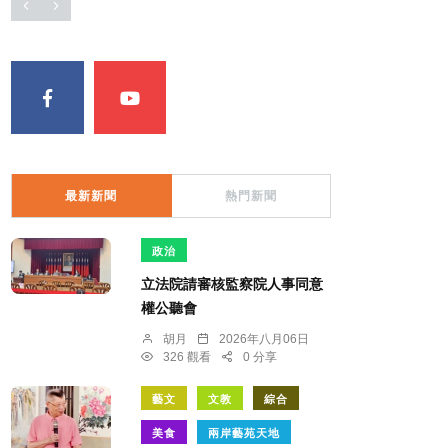
最新新聞
熱門新聞
政治
立法院請審核監察院人事同意
權公聽會
胡月
2026年八月06日
326 觀看
0 分享
藝文
文教
綜合
美食
兩岸藝苑天地