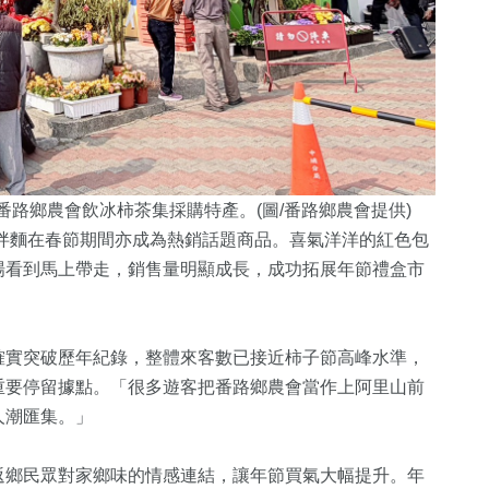
路鄉農會飲冰柿茶集採購特產。(圖/番路鄉農會提供)
茶拌麵在春節期間亦成為熱銷話題商品。喜氣洋洋的紅色包
場看到馬上帶走，銷售量明顯成長，成功拓展年節禮盒市
確實突破歷年紀錄，整體來客數已接近柿子節高峰水準，
重要停留據點。「很多遊客把番路鄉農會當作上阿里山前
人潮匯集。」
返鄉民眾對家鄉味的情感連結，讓年節買氣大幅提升。年