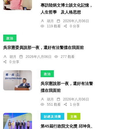
專訪陸炳文博士談文化記憶，
人生哲學 及人格思想
胡月
2026年八月06日
119 觀看
0 分享
政治
吳宗憲委員說那一夜，還好有法警擋在我面前
胡月
2026年八月06日
277 觀看
0 分享
政治
吳宗憲說那一夜，還好有法警
擋在我面前
胡月
2026年八月06日
551 觀看
1 分享
財經及消費
文教
第45屆行政院文化獎 邱坤良、