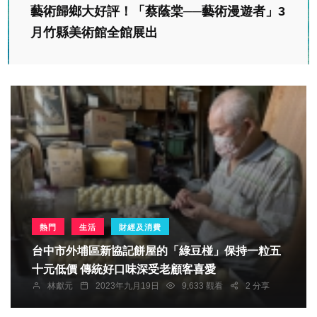
藝術歸鄉大好評！「蔡蔭棠──藝術漫遊者」3
月竹縣美術館全館展出
熱門
生活
財經及消費
台中市外埔區新協記餅屋的「綠豆椪」保持一粒五
十元低價 傳統好口味深受老顧客喜愛
林獻元
2023年九月19日
9,633 觀看
2 分享