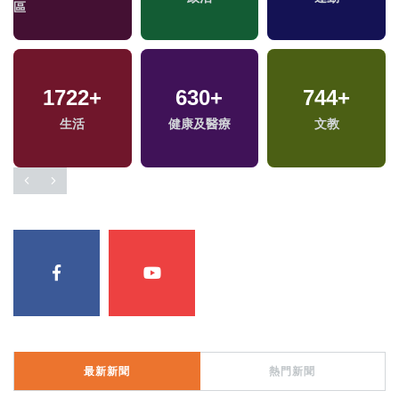
區
1722
1
+
+
630
451
+
+
744
16
+
+
兩岸藝苑天地
生活
健康及醫療
旅遊
2024總統大選
文教
最新新聞
熱門新聞