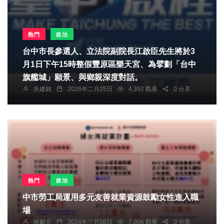
熱門
政治
台中市長參選人、立法院副院長江啟臣先生將於3
月1日下午15時整假豐原區樂天宮、為擘劃「台中
旗艦城」願景、與鄉親深度對話。
吳建銘
2026年二月25日
4,392 觀看
0 分享
熱門
政治
中市勞工局運用多元友善就業資源鼓勵女性進入職
場
林獻元
2024年三月08日
7,006 觀看
0 分享