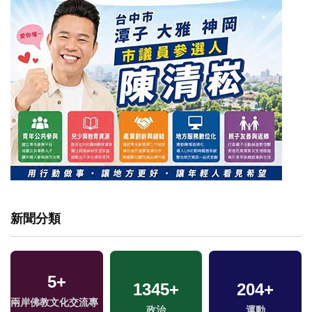
新聞分類
5
+
425
+
1345
16
+
+
204
26
+
+
兩岸佛教文化交流專
熱門
海峽論壇專區
政治
司法放大鏡
運動