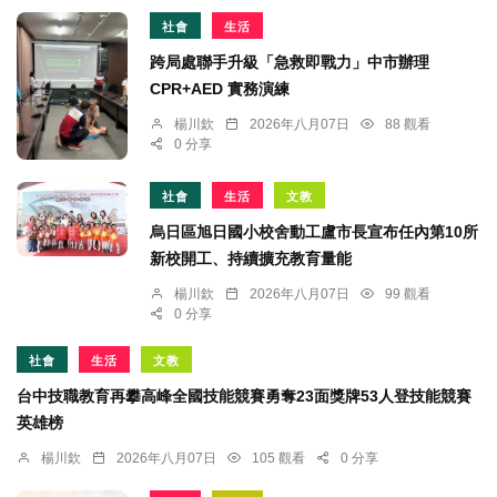
社會
生活
跨局處聯手升級「急救即戰力」中市辦理
CPR+AED 實務演練
楊川欽
2026年八月07日
88 觀看
0 分享
社會
生活
文教
烏日區旭日國小校舍動工盧市長宣布任內第10所
新校開工、持續擴充教育量能
楊川欽
2026年八月07日
99 觀看
0 分享
社會
生活
文教
台中技職教育再攀高峰全國技能競賽勇奪23面獎牌53人登技能競賽
英雄榜
楊川欽
2026年八月07日
105 觀看
0 分享