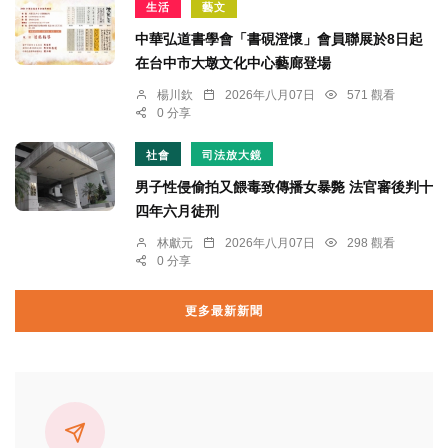
生活
藝文
中華弘道書學會「書硯澄懷」會員聯展於8日起
在台中市大墩文化中心藝廊登場
楊川欽
2026年八月07日
571 觀看
0 分享
社會
司法放大鏡
男子性侵偷拍又餵毒致傳播女暴斃 法官審後判十
四年六月徒刑
林獻元
2026年八月07日
298 觀看
0 分享
更多最新新聞