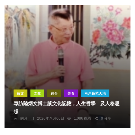
藝文
文教
綜合
美食
兩岸藝苑天地
專訪陸炳文博士談文化記憶，人生哲學 及人格思
想
胡月
2026年八月06日
1,086 觀看
0 分享