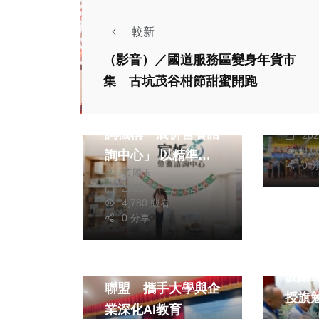
較新
運動
高中
（影音）／國道服務區變身年貨市
中市
集 古坑茂谷柑節甜蜜開跑
健康及醫療
女排
竹苗首間合法營養諮
林
詢機構「宸忻營養諮
20
8,
詢中心」 以精準數
0 
范麗玉
據打造個人化健康管
2025年十二月02日
理新典範
4,780 觀看
0 分享
文教
文教
營北
清水高中發起中區AI
波蘭
聯盟 攜手大學與企
授旗
業深化AI教育
陳