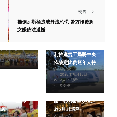
較舊
文教
排球甲級聯賽
推倒瓦斯桶造成外洩恐慌 警方訊後將
豐商男排、東山
女嫌依法送辦
稱王封后
社會
生活
獻元
台中捷運藍線建設順
24年四月15日
利推進捷工局盼中央
095 觀看
分享
依核定比例逐年支持
楊川欽
2025年九月18日
政治
文教
3,427 觀看
旅遊
0 分享
國中舞龍隊出訪
鹿港慶端陽系列活動
巡演 王副縣長
龍王祭 擲6聖筊擇定
勉勵
於5月3日辦理
朝枝
林明佑