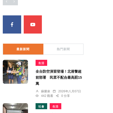
最新新聞
熱門新聞
生活
全台防空演習登場！北港警超
前部署 民眾不配合最高罰15
萬
蘇榮泉
2026年八月07日
442 觀看
0 分享
社會
生活