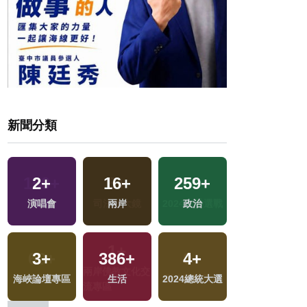
新聞分類
2
+
16
+
259
+
15
+
戰
演唱會
兩岸
政治
影視
3
+
386
+
4
+
200
+
地
海峽論壇專區
生活
2024總統大選
綜合