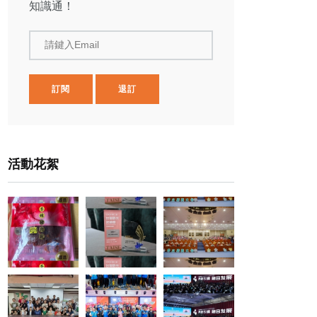
知識通！
請鍵入Email
訂閱
退訂
活動花絮