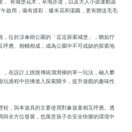
里， 有城堡花木，草地步道，以及大人小孩運動器
下午啟用，備有摸彩．爆米花和湯圓，更有贈送毛毛
說，位於涼傘樹公園的「逗逗探索城堡」，猶如佇
互呼應、相輔相成，成為公園中不可或缺的探索地
」，在設計上跳脫傳統溜滑梯的單一玩法，融入攀
159
+
5
+
8
+
遊玩過程中彷彿進入探索關卡，提升遊戲的趣味性
鐘獎
文教
司法放大鏡
2024立委選
1
+
歷程，與本遊具的主要使用對象孩童相互呼應。透
60
+
0
+
調與全方位發展，也寓意孩子在安全快樂的環境中
兩岸佛教文化交
藝文
兩岸藝苑天
流專區