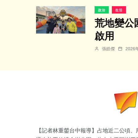
政治
生活
荒地變公
啟用
張皓傑
202
【記者林重鎣台中報導】占地近二公頃、用