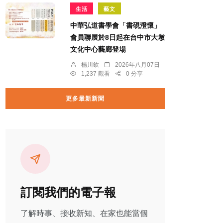
生活
藝文
中華弘道書學會「書硯澄懷」
會員聯展於8日起在台中市大墩
文化中心藝廊登場
楊川欽
2026年八月07日
1,237 觀看
0 分享
更多最新新聞
訂閱我們的電子報
了解時事、接收新知、在家也能當個