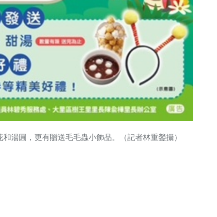
花和湯圓，更有贈送毛毛蟲小飾品。（記者林重鎣攝）