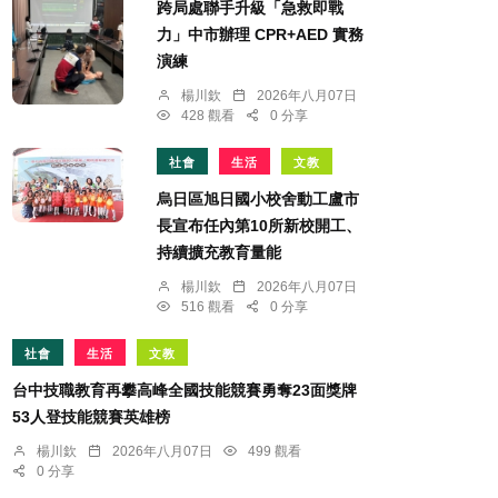
跨局處聯手升級「急救即戰
力」中市辦理 CPR+AED 實務
演練
楊川欽
2026年八月07日
428 觀看
0 分享
社會
生活
文教
烏日區旭日國小校舍動工盧市
長宣布任內第10所新校開工、
持續擴充教育量能
楊川欽
2026年八月07日
516 觀看
0 分享
社會
生活
文教
台中技職教育再攀高峰全國技能競賽勇奪23面獎牌
53人登技能競賽英雄榜
楊川欽
2026年八月07日
499 觀看
0 分享