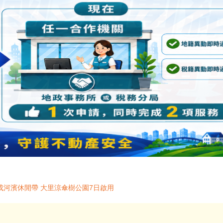
河濱休閒帶 大里涼傘樹公園7日啟用