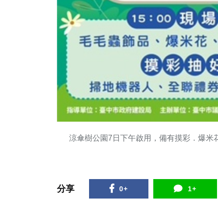
涼傘樹公園7日下午啟用，備有摸彩．爆米
分享
0+
1+