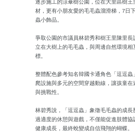
逐步施工的涼傘樹公園，位在大里區樹王
材，更有小朋友愛的毛毛蟲溜滑梯，7日
蟲小飾品。
爭取公園的市議員林碧秀和樹王里陳里長
立在大樹上的毛毛蟲，與周邊自然環境相
標。
整體配色參考知名韓國卡通角色「逗逗蟲
1
+
49
+
405
+
17
+
0
+
爬設施與多元的空間穿越動線，讓孩童在
遊
運動
社會
美食
2023金
與挑戰性。
9
+
0
+
林碧秀說，「逗逗蟲」象徵毛毛蟲的成長
+
過適度的休憩與遊戲，不僅能促進肢體協
兩岸道教文化交
福建林公信俗文
藝
流專區
化專區
健康成長，最終蛻變成自信飛翔的蝴蝶。