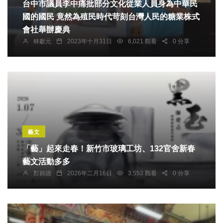
台中市議員李中痛批部分文化從業人員身為中華民
國的國民 竟然為殖民時代苛刻台灣人民的糖業株式
會社舉辦慶典
林獻元
2023年十月31日
6,021 觀看
0 分享
藝文
「藝」起來走春！新竹市玻璃工坊、132官舍新春
藝文活動多多
鄭銘德
2026年二月16日
3,553 觀看
0 分享