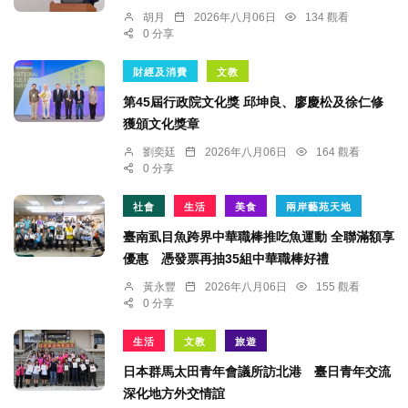
胡月
2026年八月06日
134 觀看
0 分享
財經及消費
文教
第45屆行政院文化獎 邱坤良、廖慶松及徐仁修
獲頒文化獎章
劉奕廷
2026年八月06日
164 觀看
0 分享
社會
生活
美食
兩岸藝苑天地
臺南虱目魚跨界中華職棒推吃魚運動 全聯滿額享
優惠 憑發票再抽35組中華職棒好禮
黃永豐
2026年八月06日
155 觀看
0 分享
生活
文教
旅遊
日本群馬太田青年會議所訪北港 臺日青年交流
深化地方外交情誼