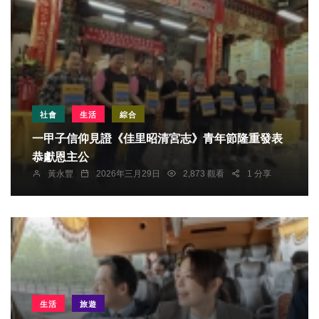
社會
生活
綜合
一甲子信仰見證《佳里昭清宮志》青年節隆重發表
恭獻恩主公
黃永豐
2026年三月29日
2,873 觀看
1 分享
生活
旅遊