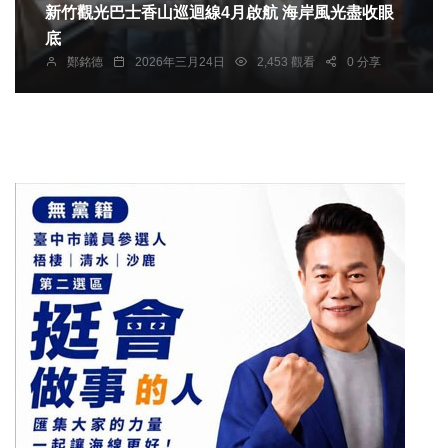
新竹觀光巴士香山巡迴線4月啟航 海岸風光盡收眼
底
鄭銘德
2026年三月24日
2,453 觀看
0 分享