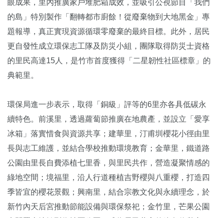
眼成果，里內推廣家戶堆肥箱成效，並吸引公視節目「我們
的島」特別製作「翻轉都市廚餘！從廢棄物到大地黑金」專
題報導，真正實現資源循環零廢棄的最終目標。此外，居民
更自發性成立環保志工隊及防災小組，團隊取得防災士資格
的里民高達15人，是竹市首度獲得「二星韌性社區標章」的
典範里。
環保局進一步表示，取得「銅級」評等的6里亦各具低碳永
續特色。前溪里，透過蘿蔔節推廣在地農產，並設立「愛享
冰箱」落實惜食與資源共享；建華里，汀甫圳櫻花小徑由里
長與志工維護，並結合學校推動環境教育；金華里，鐵道路
公園由里長自費添植七里香，與里民共作，營造凝聚情感的
綠地空間；境福里，沿人行道種植吉野櫻與八重櫻，打造四
季皆宜的櫻花景觀；興南里，結合宗教文化與永續理念，於
新竹內天后宮推動節能設備與環保祭祀；金竹里，芒果公園