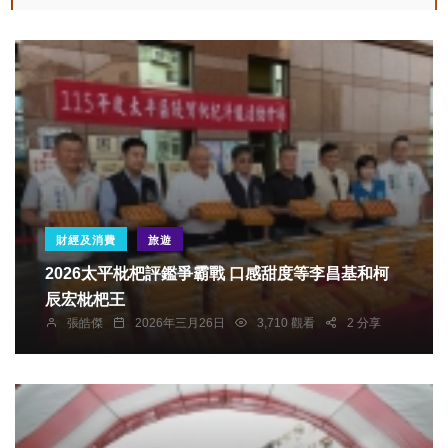
財經及消費
旅遊
2026太平枇杷評鑑爭霸戰 口感甜度等李昌基和柯
辰宏枇杷王
張皓傑
2026年三月26日
3,710 觀看
2 分享