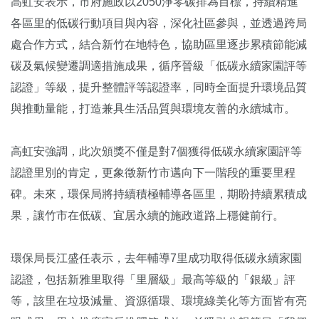
高虹安表示，市府施政以2050淨零碳排為目標，持續精進
各區里的低碳行動項目與內容，深化社區參與，並透過跨局
處合作方式，結合新竹在地特色，協助區里逐步累積節能減
碳及氣候變遷調適措施成果，循序晉級「低碳永續家園評等
認證」等級，提升整體評等認證率，同時全面提升環境品質
與推動量能，打造兼具生活品質與環境友善的永續城市。
高虹安強調，此次頒獎不僅是對7個獲得低碳永續家園評等
認證里別的肯定，更象徵新竹市邁向下一階段的重要里程
碑。未來，環保局將持續積極輔導各區里，期盼持續累積成
果，讓竹市在低碳、宜居永續的施政道路上穩健前行。
環保局長江盛任表示，去年輔導7里成功取得低碳永續家園
認證，包括新雅里取得「里層級」最高等級的「銀級」評
等，該里在垃圾減量、資源循環、環境綠美化等方面皆有亮