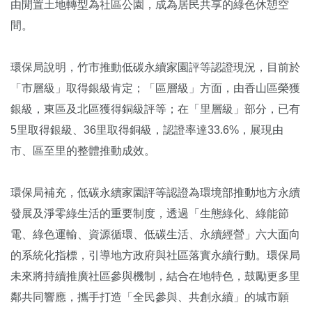
由閒置土地轉型為社區公園，成為居民共享的綠色休憩空
間。
環保局說明，竹市推動低碳永續家園評等認證現況，目前於
「市層級」取得銀級肯定；「區層級」方面，由香山區榮獲
銀級，東區及北區獲得銅級評等；在「里層級」部分，已有
5里取得銀級、36里取得銅級，認證率達33.6%，展現由
市、區至里的整體推動成效。
環保局補充，低碳永續家園評等認證為環境部推動地方永續
發展及淨零綠生活的重要制度，透過「生態綠化、綠能節
電、綠色運輸、資源循環、低碳生活、永續經營」六大面向
的系統化指標，引導地方政府與社區落實永續行動。環保局
未來將持續推廣社區參與機制，結合在地特色，鼓勵更多里
鄰共同響應，攜手打造「全民參與、共創永續」的城市願