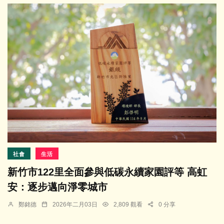
社會
生活
新竹市122里全面參與低碳永續家園評等 高虹
安：逐步邁向淨零城市
鄭銘德
2026年二月03日
2,809 觀看
0 分享