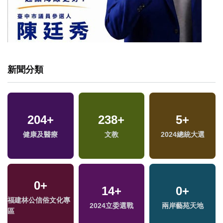
新聞分類
204
+
238
+
5
+
健康及醫療
文教
2024總統大選
0
+
14
+
0
+
福建林公信俗文化專
2024立委選戰
兩岸藝苑天地
區