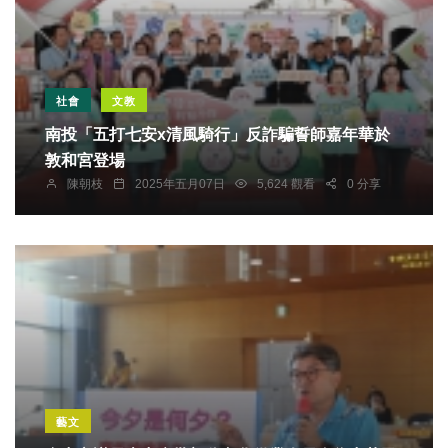
社會
文教
南投「五打七安x清風騎行」反詐騙誓師嘉年華於
敦和宮登場
陳朝枝
2025年五月07日
5,624 觀看
0 分享
藝文