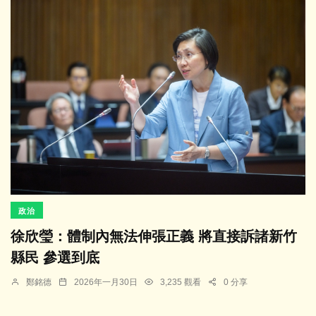
政治
徐欣瑩：體制內無法伸張正義 將直接訴諸新竹
縣民 參選到底
鄭銘德
2026年一月30日
3,235 觀看
0 分享