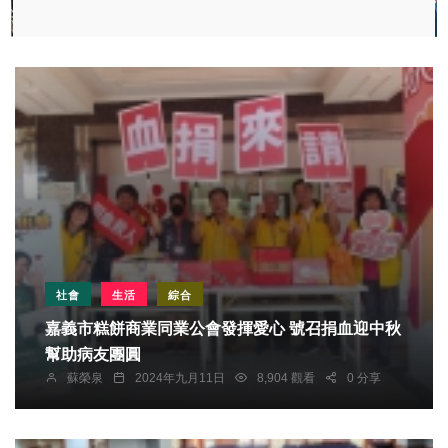
社會
生活
綜合
嘉義市糕餅商業同業公會發揮愛心 號召捐血迎中秋
幫助病友團圓
蘇榮泉
2024年九月11日
8,904 觀看
0 分享