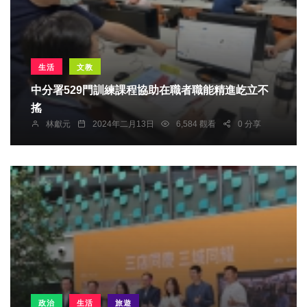
生活
文教
中分署529門訓練課程協助在職者職能精進屹立不
搖
林獻元
2024年二月13日
6,584 觀看
0 分享
政治
生活
旅遊