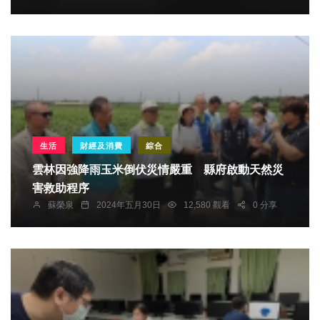
生活
財經及消費
綜合
雲林因強降雨玉米倒伏災情嚴重 縣府啟動天然災
害救助程序
蘇榮泉
2024年五月30日
12,580 觀看
0 分享