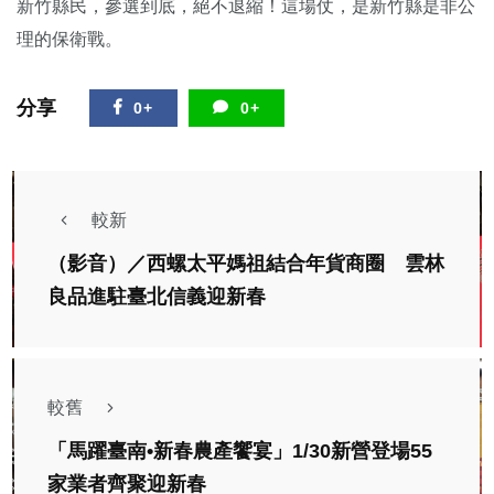
新竹縣民，參選到底，絕不退縮！這場仗，是新竹縣是非公
理的保衛戰。
分享
0+
0+
較新
（影音）／西螺太平媽祖結合年貨商圈 雲林
良品進駐臺北信義迎新春
較舊
「馬躍臺南•新春農產饗宴」1/30新營登場55
家業者齊聚迎新春