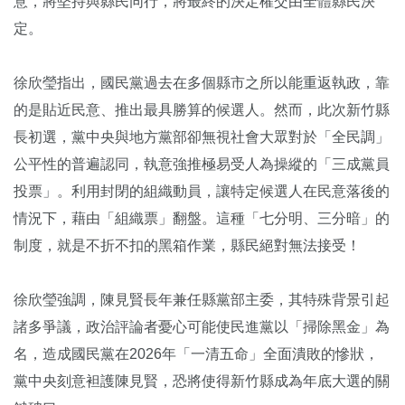
意，將堅持與縣民同行，將最終的決定權交由全體縣民決
定。
徐欣瑩指出，國民黨過去在多個縣市之所以能重返執政，靠
的是貼近民意、推出最具勝算的候選人。然而，此次新竹縣
長初選，黨中央與地方黨部卻無視社會大眾對於「全民調」
公平性的普遍認同，執意強推極易受人為操縱的「三成黨員
投票」。利用封閉的組織動員，讓特定候選人在民意落後的
情況下，藉由「組織票」翻盤。這種「七分明、三分暗」的
制度，就是不折不扣的黑箱作業，縣民絕對無法接受！
徐欣瑩強調，陳見賢長年兼任縣黨部主委，其特殊背景引起
諸多爭議，政治評論者憂心可能使民進黨以「掃除黑金」為
名，造成國民黨在2026年「一清五命」全面潰敗的慘狀，
黨中央刻意袒護陳見賢，恐將使得新竹縣成為年底大選的關