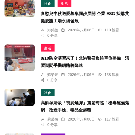
社會
生活
喜憨兒中秋送愛募集同步展開 企業 ESG 採購共
挺庇護工場永續發展
鄭銘德
2026年八月06日
110 觀看
0 分享
生活
8/10防空演習來了！北港警召集跨單位整備 演
習期間手機網路將降速
蘇榮泉
2026年八月06日
138 觀看
0 分享
社會
高齡孕婦吸「喪屍煙彈」震驚海巡！槍毒鴛鴦落
網 改造手槍、毒品全起獲
蘇榮泉
2026年八月06日
117 觀看
0 分享