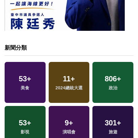
新聞分類
53
+
11
+
806
+
美食
2024總統大選
政治
53
+
9
+
301
+
影視
演唱會
旅遊