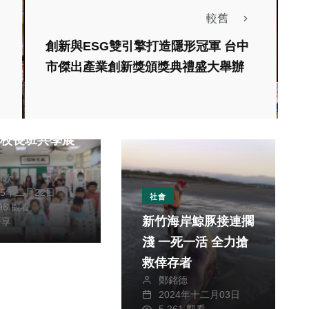
較舊
創新與ESG雙引擎打造隱形冠軍 台中
市傑出產業創新獎頒獎典禮盛大舉辦
清水區東山國小
期校長班共學展
川欽
25年二月22日
社會
596 觀看
新竹海岸鯨豚接連擱
分享
淺 一死一活 全力搶
救倖存者
鄭銘德
2024年十二月03日
5,261 觀看