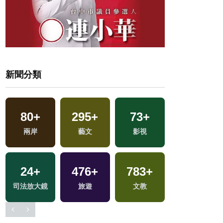
新聞分類
80
+
295
+
73
+
630
+
兩岸
藝文
影視
健康及醫療
24
+
476
+
783
+
195
+
司法放大鏡
旅遊
文教
運動