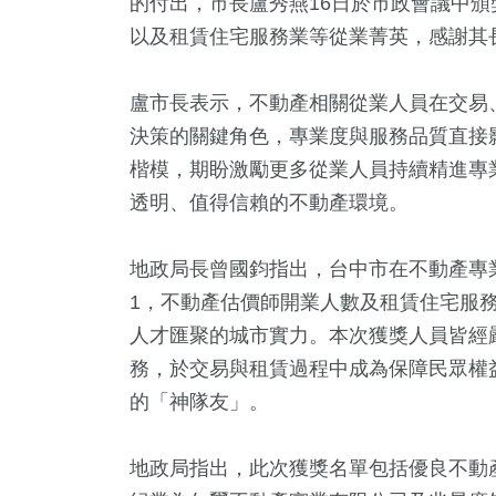
的付出，市長盧秀燕16日於市政會議中
以及租賃住宅服務業等從業菁英，感謝其
盧市長表示，不動產相關從業人員在交易
決策的關鍵角色，專業度與服務品質直接
楷模，期盼激勵更多從業人員持續精進專
透明、值得信賴的不動產環境。
2
+
1
+
403
+
84
+
17
+
地政局長曾國鈞指出，台中市在不動產專
教文化交
2023金鐘獎
熱門
美食
2024總
1，不動產估價師開業人數及租賃住宅服
人才匯聚的城市實力。本次獲獎人員皆經
務，於交易與租賃過程中成為保障民眾權
77
+
39
+
20
+
的「神隊友」。
治
2024立委選戰
評論
地政局指出，此次獲獎名單包括優良不動