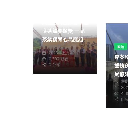
熱門
社會
綜合
阿里山高山茶春季優
良茶競賽頒獎 一品
茶業獲青心烏龍組特
蘇榮泉
政治
等獎
2025年五月30日
專案
6,700 觀看
0 分享
雙軌併行 
局籲
林
颱措
20
4,
0 