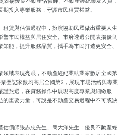
頒獎表揚優良不動產估價師、不動產經紀業及人員，
長期投入專業服務，守護市民租買權益。
、租賃與估價過程中，扮演協助民眾做出重要人生
影響市民權益與居住安全。市府透過公開表揚優良
業知能，提升服務品質，攜手為市民打造更安全、
5
+
13
+
1595
+
業領域表現亮眼，不動產經紀業執業家數居全國第
兩岸佛教文化交
統大選
演唱會
社會
務業登記家數均高居全國第2，展現市場活絡與專業
流專區
嚴謹甄選，在實務操作中展現高度專業與細緻服
益的重要力量，可說是不動產交易過程中不可或缺
15
+
11
+
1898
+
海峽論壇專區
綜藝
生活
產估價師張志忠先生、簡大洋先生；優良不動產經