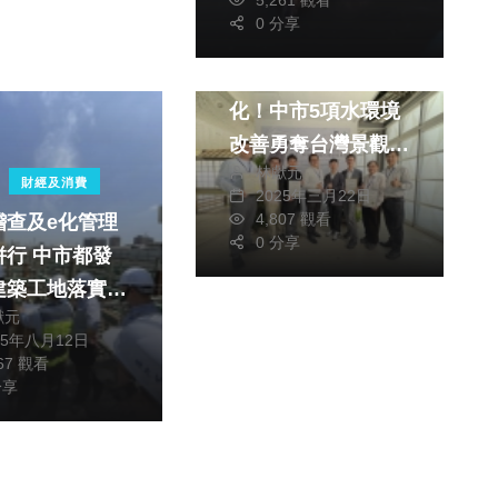
0 分享
政治
生活
推動生態水岸再進
化！中市5項水環境
改善勇奪台灣景觀大
林獻元
獎
財經及消費
2025年三月22日
4,807 觀看
稽查及e化管理
0 分享
中市都發
建築工地落實防
獻元
施
25年八月12日
367 觀看
分享