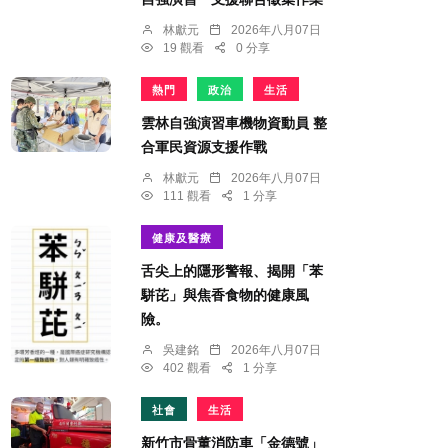
林獻元
2026年八月07日
19 觀看
0 分享
熱門
政治
生活
雲林自強演習車機物資動員 整
合軍民資源支援作戰
林獻元
2026年八月07日
111 觀看
1 分享
健康及醫療
舌尖上的隱形警報、揭開「苯
駢芘」與焦香食物的健康風
險。
吳建銘
2026年八月07日
402 觀看
1 分享
社會
生活
新竹市骨董消防車「金德號」