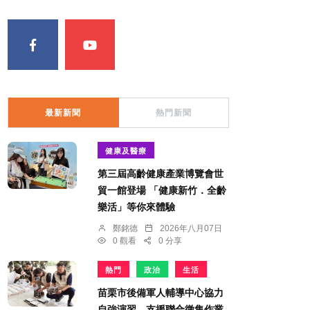
最新新聞
熱門新聞
健康及醫療
第三屆高齡健康產業博覽會世
貿一館登場 「健康新竹．全齡
樂活」等你來體驗
鄭銘德
2026年八月07日
0 觀看
0 分享
熱門
政治
生活
苗栗市後備軍人輔導中心協力
自強演習 支援聯合徵集作業