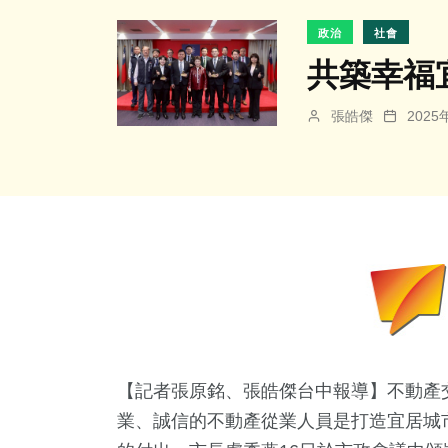
政治
社會
共築幸福
張皓傑
202
【記者張原銘、張皓傑台中報導】不動產
業、誠信的不動產從業人員是打造宜居城