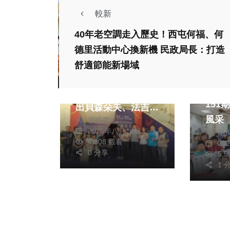
較新
40年老空調走入歷史！西屯何福、何
德里活動中心換新機 民政局長：打造
政治
藝文
舒適節能新場域
文教
全台最強雙名琴等你
中市
來彈! 中市文化局推
151
出貝森朵夫、法吉歐
風采
張皓傑
利世界名琴共享體驗
2025年八月14日
楊
4,308 觀看
20
0 分享
5,
1 