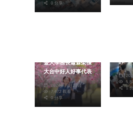
0 分享
社會
社會
文教
清水
力阻
綜合
詐
暨大學務長蕭霖榮獲
林
大台中好人好事代表
20
陳朝枝
5,
2024年八月23日
1 
7,472 觀看
0 分享