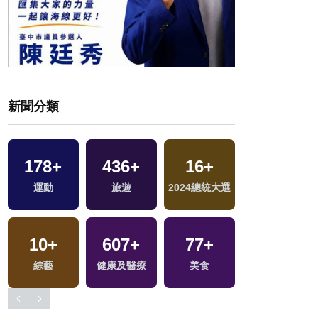
新聞分類
178
+
436
+
16
+
18
+
運動
旅遊
2024總統大選
評論
10
+
607
+
77
+
1
+
戰
綜藝
健康及醫療
美食
2023金鐘獎