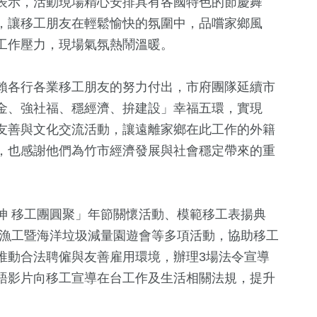
表示，活動現場精心安排具有各國特色的節慶舞
，讓移工朋友在輕鬆愉快的氛圍中，品嚐家鄉風
工作壓力，現場氣氛熱鬧溫暖。
賴各行各業移工朋友的努力付出，市府團隊延續市
金、強社福、穩經濟、拚建設」幸福五環，實現
友善與文化交流活動，讓遠離家鄉在此工作的外籍
，也感謝他們為竹市經濟發展與社會穩定帶來的重
+
1
+
717
+
73
+
兩岸藝苑天地
文教
兩岸
坤 移工團圓聚」年節關懷活動、模範移工表揚典
40
+
籍漁工暨海洋垃圾減量園遊會等多項活動，協助移工
14
+
36
+
推動合法聘僱與友善雇用環境，辦理3場法令宣導
兩岸道教文化交
海峽論壇專區
2024立委選
流專區
語影片向移工宣導在台工作及生活相關法規，提升