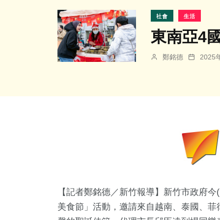
社會
生活
東南亞4
鄭銘德
202
【記者鄭銘德／新竹報導】新竹市政府今(
美食節」活動，邀請來自越南、泰國、菲