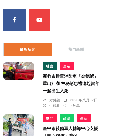
最新新聞
熱門新聞
社會
生活
新竹市骨董消防車「金德號」
重出江湖 主秘彭忠禮憶起當年
一起出生入死
鄭銘德
2026年八月07日
6 觀看
0 分享
熱門
政治
生活
臺中市後備軍人輔導中心支援
「同心36號」演習