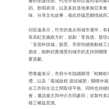
馨的聖誕佳節。代理市長邱臣遠到場同樂
蹈、歌唱表演，以及多款道地東南亞美食
味、分享文化故事，藉此舒緩思鄉情緒與
邱臣遠表示，竹市的進步與城市運作，有
長高虹安施政方針，規劃「零負債、發現
「安居科技城」願景。市府持續推動移工
朋友，能夠切實感受到城市的支持與關懷
2
+
59
+
22
+
734
+
369
要貢獻。
福建林公信俗文
會
司法放大鏡
綜合
熱門
化專區
勞青處表示，市府今年陸續辦理「蛇轉乾
禮，以及「風城啟程 源頭減塑」關懷外
0
+
1168
+
70
+
在工作與生活之間取得平衡。同時也持續
文
政治
影視
會，邀請雇主與仲介共同參與；並製作多
移工權益意識。