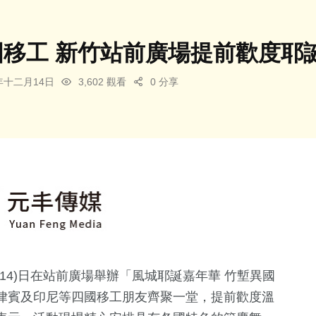
國移工 新竹站前廣場提前歡度耶
5年十二月14日
3,602 觀看
0 分享
14)日在站前廣場舉辦「風城耶誕嘉年華 竹塹異國
律賓及印尼等四國移工朋友齊聚一堂，提前歡度溫