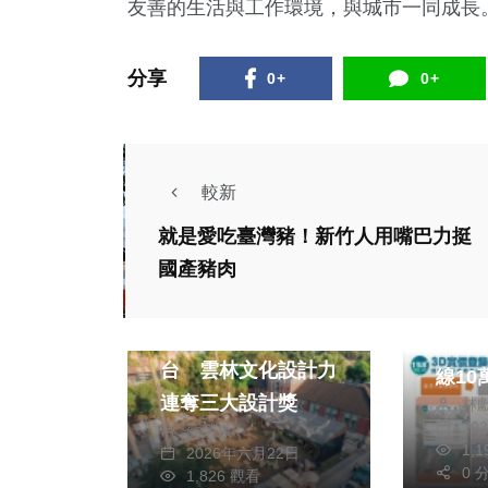
友善的生活與工作環境，與城市一同成長
分享
0+
0+
較新
就是愛吃臺灣豬！新竹人用嘴巴力挺
生活
藝文
國產豬肉
政治
綜合
3D
從閱讀走向國際舞
握！
台 雲林文化設計力
線10萬戶 
連奪三大設計獎
林
最多
20
蘇榮泉
1,
2026年六月22日
0 
1,826 觀看