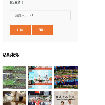
知識通！
請鍵入Email
訂閱
退訂
活動花絮