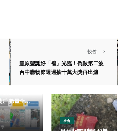
。
較舊
豐原聖誕好「禮」光臨！倒數第二波
台中購物節週週抽十萬大獎再出爐
財經及消費
實價登錄一眼掌
中市建物模型上
數量全國
獻元
26年七月22日
194 觀看
社會
分享