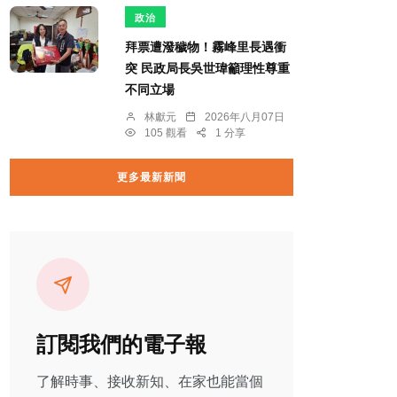
政治
拜票遭潑穢物！霧峰里長遇衝
突 民政局長吳世瑋籲理性尊重
不同立場
林獻元
2026年八月07日
105 觀看
1 分享
更多最新新聞
訂閱我們的電子報
了解時事、接收新知、在家也能當個