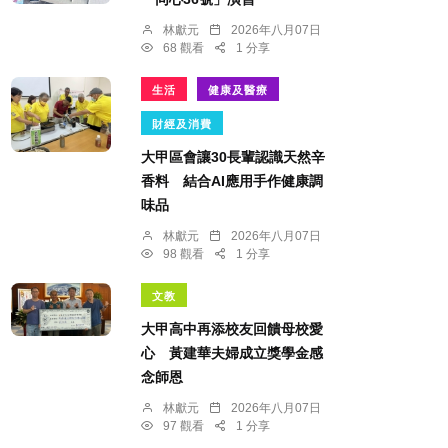
林獻元
2026年八月07日
68 觀看
1 分享
生活
健康及醫療
財經及消費
大甲區會讓30長輩認識天然辛
香料 結合AI應用手作健康調
味品
林獻元
2026年八月07日
98 觀看
1 分享
文教
大甲高中再添校友回饋母校愛
心 黃建華夫婦成立獎學金感
念師恩
林獻元
2026年八月07日
97 觀看
1 分享