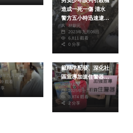
男女少年談判引殺機
造成一死一傷 清水
警方五小時迅速逮兇
林獻元
送辦
2023年九月08日
6,811 觀看
政治
社會
警方與銀行人員
0 分享
生活
婦人提領巨款遭
民進黨市議員陳雅惠
籲精準配發、深化社
獻元
24年九月26日
區宣導加速住警器覆
809 觀看
林獻元
蓋
分享
2025年十二月12日
3,874 觀看
2 分享