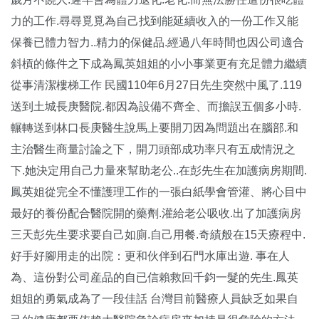
力的工作.尋尋覓覓為自己找到能延續收入的一份工作又能
保養已體力智力..精力的保健品.經過八年時間也因公司適合
斜槓的條件之下成為鳳英姐姐的小小事業更有充足體力繼續
從事清潔樓梯工作 民國110年6月27日先生突然中風了.119
送到土城長庚醫院.都因為設備不齊全、而擔誤五個多小時.
輾轉送到林口長庚醫生說馬上要開刀因為問題出在腦部.和
主治醫生商量討論之下，開刀頭部成功率只有五成情況之
下.她決定用自己力量來幫助老公..在彭先生在加護病房期間.
鳳英姐從完全不懂護理工作的一張白紙學會管灌、將心目中
最好的養份配合醫院開的藥劑.灌給老公吸收.出了加護病房
三天彭先生要求要自己如廁.自己用餐.奇績般在15天療程中.
好手好腳用走的出院：更和伙伴到石門水庫出遊. 事在人
為、這份對公司産品的自已信賴救回千鈞一髮的先生.鳳英
姐姐的勇氣成為了一段佳話 台灣目前醫療人員缺乏如果自