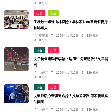
0 分享
生活
文教
手機放一邊進山林探險！雲林家扶80童暑假變身
咖啡達人
蘇榮泉
2026年八月10日
130 觀看
0 分享
社會
生活
女子騎乘電動行李箱上路 警二分局將依法制單開
罰
林獻元
2026年八月10日
129 觀看
0 分享
社會
生活
父親節暖心守護迷途婦人找嘸返家路 頭家警載送
助團圓
林獻元
2026年八月10日
149 觀看