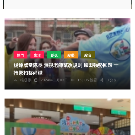
熱門
生活
影視
綜藝
綜合
楊銘威當隊長 無視老師竄改規則 風田強勢回歸 十
指緊扣蔡尚樺
楊珊雯
2024年二月03日
15,005 觀看
0 分享