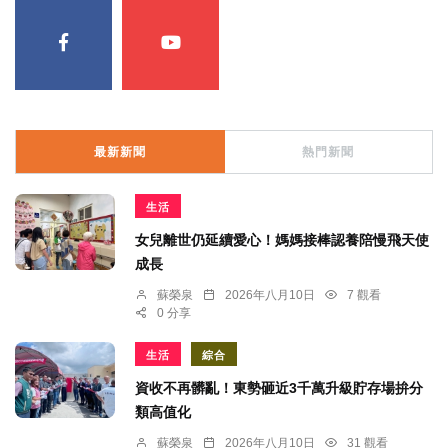
最新新聞
熱門新聞
生活
女兒離世仍延續愛心！媽媽接棒認養陪慢飛天使
成長
蘇榮泉
2026年八月10日
7 觀看
0 分享
生活
綜合
資收不再髒亂！東勢砸近3千萬升級貯存場拚分
類高值化
蘇榮泉
2026年八月10日
31 觀看