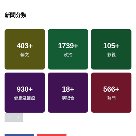
新聞分類
266
+
33
+
15
+
運動
司法放大鏡
綜藝
7
+
813
+
2665
+
兩岸佛教文化交流專
財經及消費
生活
區