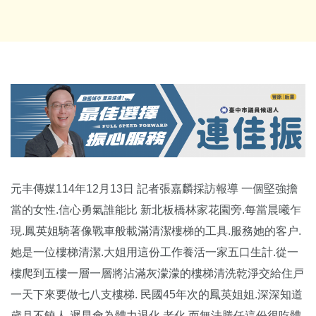
元丰傳媒114年12月13日 記者張嘉麟採訪報導 一個堅強擔
當的女性.信心勇氣誰能比 新北板橋林家花園旁.每當晨曦乍
現.鳳英姐騎著像戰車般載滿清潔樓梯的工具.服務她的客户.
她是一位樓梯清潔.大姐用這份工作養活一家五口生計.從一
樓爬到五樓一層一層將沾滿灰濛濛的樓梯清洗乾淨交給住戸
一天下來要做七八支樓梯. 民國45年次的鳳英姐姐.深深知道
歲月不饒人.遲早會為體力退化.老化.而無法勝任這份很吃體