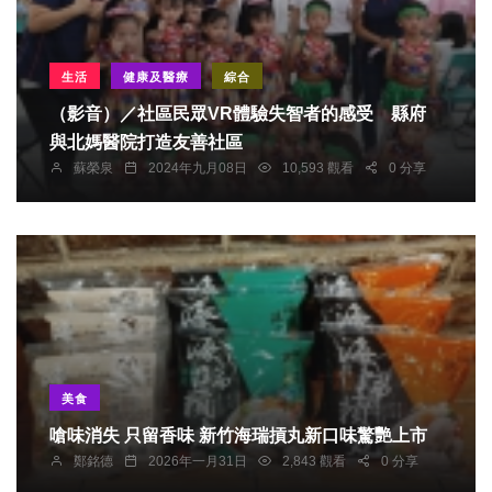
生活
健康及醫療
綜合
（影音）／社區民眾VR體驗失智者的感受 縣府
與北媽醫院打造友善社區
蘇榮泉
2024年九月08日
10,593 觀看
0 分享
美食
嗆味消失 只留香味 新竹海瑞摃丸新口味驚艷上市
鄭銘德
2026年一月31日
2,843 觀看
0 分享