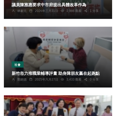
議員陳雅惠要求中市府提出具體改革作為
林獻元
2026年三月31日
2,986 觀看
1 分享
社會
新竹市力推職業輔導評量 助身障朋友贏在起跑點
鄭銘德
2025年六月27日
3,433 觀看
0 分享