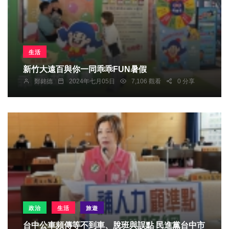
生活
新竹大遠百與你一同乖乖FUN暑假
鄭銘德
2024年七月05日
7,106 觀看
0 分享
政治
生活
旅遊
台中公車頻傳等不到車、脫班與誤點 民進黨台中市