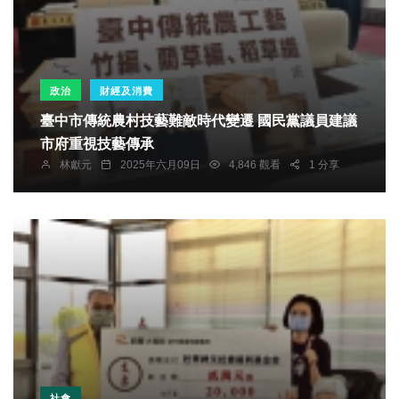
政治
財經及消費
臺中市傳統農村技藝難敵時代變遷 國民黨議員建議
市府重視技藝傳承
林獻元
2025年六月09日
4,846 觀看
1 分享
社會