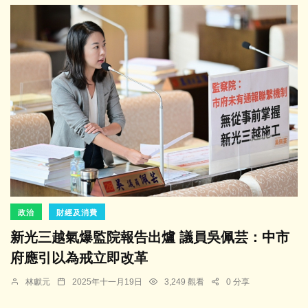
政治
財經及消費
新光三越氣爆監院報告出爐 議員吳佩芸：中市
府應引以為戒立即改革
林獻元
2025年十一月19日
3,249 觀看
0 分享