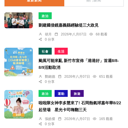
最新新聞
熱門新聞
政治
劉建國借鏡嘉義縣經驗堤三大政見
胡月
2026年八月07日
68 觀看
0 分享
社會
生活
颱風可能來亂 新竹市宣佈「港港好」首週8/8-
8/9活動取消
鄭銘德
2026年八月07日
651 觀看
0 分享
政治
運動
旅遊
啦啦隊女神李多慧來了! 石岡熱氣球嘉年華8/22
起登場 星光卡司嗨翻三天
張皓傑
2026年八月07日
165 觀看
0 分享