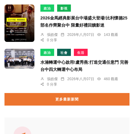
政治
影視
2026金馬經典影展台中場盛大登場!比利懷德25
部名作齊聚台中 限量好禮回饋影迷
張皓傑
2026年八月07日
143 觀看
0 分享
政治
社會
生活
水湳轉運中心啟用!盧秀燕:打造交通任意門 完善
台中四大轉運中心布局
張皓傑
2026年八月07日
460 觀看
0 分享
更多最新新聞