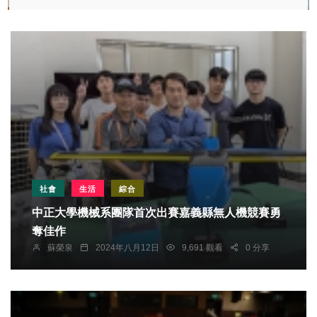
社會
生活
綜合
中正大學機械系團隊首次出賽嘉義縣無人機競賽勇
奪佳作
蘇榮泉
2024年八月12日
9,691 觀看
0 分享