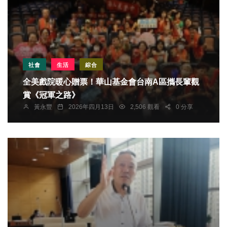
社會
生活
綜合
全美戲院暖心贈票！華山基金會台南A區攜長輩觀
賞《冠軍之路》
黃永豐
2026年四月13日
2,506 觀看
0 分享