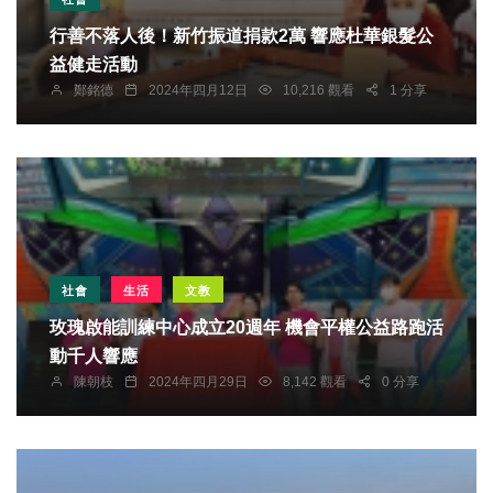
行善不落人後！新竹振道捐款2萬 響應杜華銀髮公
益健走活動
鄭銘德
2024年四月12日
10,216 觀看
1 分享
社會
生活
文教
玫瑰啟能訓練中心成立20週年 機會平權公益路跑活
動千人響應
陳朝枝
2024年四月29日
8,142 觀看
0 分享