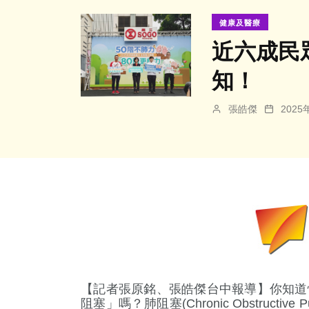
健康及醫療
近六成民
知！
張皓傑
202
【記者張原銘、張皓傑台中報導】你知道
阻塞」嗎？肺阻塞(Chronic Obstructive 