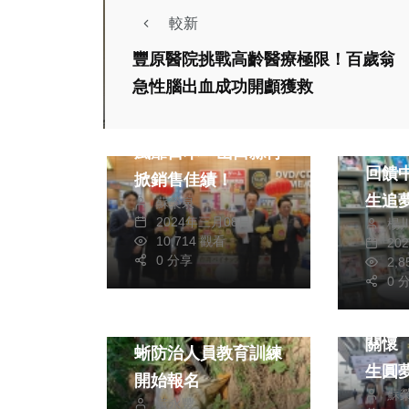
較新
豐原醫院挑戰高齡醫療極限！百歲翁
生活
綜合
急性腦出血成功開顱獲救
美食
社會
嘉義「蜜甘味」鳳梨
蔡鎵
風靡日本 山口縣再
回饋
掀銷售佳績！
生追
蘇榮泉
2024年三月08日
楊
10,714 觀看
20
熱門
0 分享
2,
社會
生活
0 
綜合
健康及醫療
綜合
台灣
市府農業局召訓綠鬣
關懷 
蜥防治人員教育訓練
生圓
開始報名
蘇
黃永豐