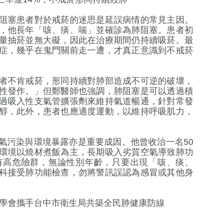
阻塞患者對於戒菸的迷思是延誤病情的常見主因。
，他長年「咳、痰、喘」並確診為肺阻塞。患者初
量抽菸並無大礙，因此在治療期間仍持續吸菸。最
症，幾乎在鬼門關前走一遭，才真正意識到不戒菸
者不肯戒菸，形同持續對肺部造成不可逆的破壞，
性發作。」但鄭醫師也強調，肺阻塞是可以透過積
過吸入性支氣管擴張劑來維持氣道暢通，針對常發
醇，此外，患者也應適度運動，以維持呼吸肌力，
氣污染與環境暴露亦是重要成因。他曾收治一名50
環境以燒材煮飯為主，長期吸入劣質空氣導致肺功
有高危險群，無論性別年齡，只要出現「咳、痰、
科接受肺功能檢查，勿將警訊誤認為感冒或其他身
重學會攜手台中市衛生局共築全民肺健康防線