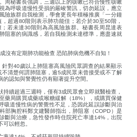
。周秘書長強調，三週以上的咳嗽已符合慢性咳嗽
視為呼吸道慢性受損的嚴峻警訊，切勿延誤，應立
風險族群自我檢測，學會更長年積極推廣「一分鐘
值，超過80階則表示肺功能佳；若介於30至50階，
；若未達30階則為高風險族群。秘書長周昆達表
肺阻塞的病識感，若自我檢測未達標準，應盡速就
。
8成沒有定期肺功能檢查 恐陷肺病危機不自知！
，針對40歲以上肺阻塞高風險民眾調查的結果顯示
過或不清楚何謂肺阻塞，逾5成民眾未曾接受或不了解
疾病的認知與警覺性仍有顯著提升空間。
狀持續超過三週時，僅有3成民眾會立即就醫檢查，
至藥局購買成藥或喉糖緩解（18%），或購買保健
對呼吸道慢性病的警覺性不足，恐因此延誤診斷與治
科部胸腔科鄭文建醫師指出，肺阻塞（COPD）是
診斷與治療，急性發作時住院死亡率達14%，出院
不可以輕忽。
亡率達14%，不戒菸形同持續毀肺