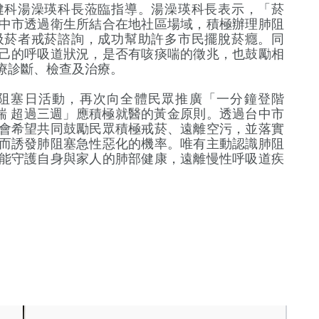
健科湯澡瑛科長蒞臨指導。湯澡瑛科長表示，「菸
中市透過衛生所結合在地社區場域，積極辦理肺阻
吸菸者戒菸諮詢，成功幫助許多市民擺脫菸癮。同
己的呼吸道狀況，是否有咳痰喘的徵兆，也鼓勵相
療診斷、檢查及治療。
阻塞日活動，再次向全體民眾推廣「一分鐘登階
喘 超過三週」應積極就醫的黃金原則。透過台中市
會希望共同鼓勵民眾積極戒菸、遠離空污，並落實
而誘發肺阻塞急性惡化的機率。唯有主動認識肺阻
能守護自身與家人的肺部健康，遠離慢性呼吸道疾