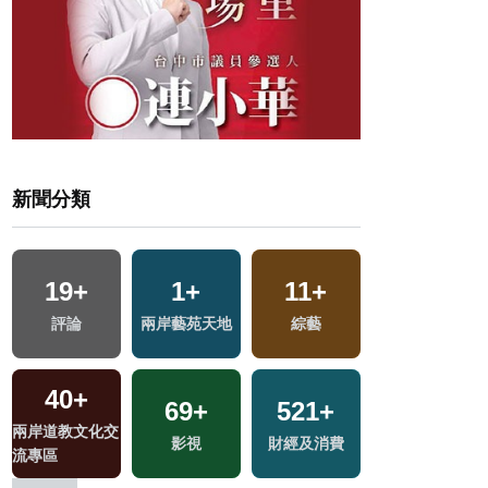
新聞分類
1514
19
+
+
1
1
+
+
743
11
+
+
76
+
評論
社會
兩岸藝苑天地
2023金鐘獎
綜藝
文教
兩岸
40
+
2
+
596
+
69
14
+
+
521
+
12
+
兩岸道教文化交
福建林公信俗文
健康及醫療
海峽論壇專區
影視
財經及消費
演唱會
流專區
化專區