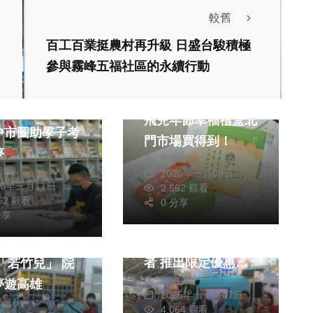
較舊
百工百業挺農村再升級 日盛台駿積極
參與霧峰五福社區的永續行動
社會
生活
生活
邱臣遠親送祝福 慢
任考取台電不忘
飛兒年節幸福禮盒北
中市圖助學子考
門市場買得到！
夢
鄭銘德
川欽
2026年一月09日
26年三月11日
2,662 觀看
生活
政治
旅遊
852 觀看
0 分享
分享
台中館旅展限定！中
市觀旅局聯手優質業
高鐵嘉義站熱心
者 推出限定優惠與
「若竹兒」 院
張皓傑
滿額抽獎活動
夢遊高雄
2025年十一月07日
榮泉
4,064 觀看