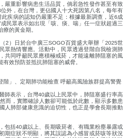
，嚴重影響病患生活品質，倘若急性發作甚至有致
3位外，在台灣，更佔國人十大死因第八名，每年有
人對此疾病的認知仍嚴重不足：根據最新調查，近6成
7成民眾表示如出現「咳、痰、喘」任一症狀超過三
治療的黃金期。
2）日於台中廣三SOGO百貨盛大舉辦「2025世
民眾熱情響應。活動中，民眾透過登階自我檢測肺
，共同呼籲民眾應積極戒菸，才能遠離肺阻塞的風
能有效預防並抵抗肺阻塞的威脅。
+
1802
+
登階」、定期肺功能檢查 呼籲高風險族群提高警覺
生活
醫師表示，台灣40歲以上民眾中，肺阻塞盛行率高
。然而，實際確診人數卻可能低於此數，顯示多數患
國人肺部健康意識的迫切性，也正是學會長期推動
4
+
+
兩岸佛教文化交
，包括40歲以上、長期吸菸者、有職業粉塵暴露或
流專區
初期症狀不明顯，將其誤認為小感冒或菸咳等狀況