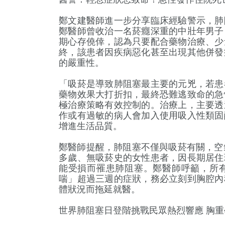
鄭文建醫師進一步分享臨床經驗警示，肺
鄭醫師曾收治一名菸癮深重的中壯年男子
期心存僥倖，認為只要配合藥物治療、少
終，該患者因疾病惡化甚至出現其他併發
的嚴重性。
「吸菸是導致肺阻塞最主要的元兇，若患
藥物效果大打折扣，最終恐難逃致命的急
極治療策略有效控制的。治療上，主要透
作或有過敏的病人會加入使用吸入性類固
增進生活品質。
鄭醫師提醒，肺阻塞不僅與吸菸有關，空
多歲、無吸菸史的女性患者，因長期居住
能受損而罹患肺阻塞。鄭醫師呼籲，所
喘」超過三週的症狀，務必立刻到胸腔內
體狀況而拖延就醫。
世界肺阻塞日登階挑戰民眾熱烈響應 胸