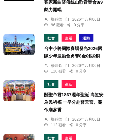
客家新曲暨傳統山歌音樂會8/9
熱力開唱
鄭銘德
2026年八月06日
96 觀看
0 分享
社會
生活
運動
台中小將國際賽場發光2026國
際少年運動會勇奪8金6銀6銅
楊川欽
2026年八月06日
120 觀看
0 分享
社會
生活
關聖帝君1867週年聖誕 高虹安
為民祈福 一早分赴普天宮、關
帝廟參香
鄭銘德
2026年八月06日
112 觀看
0 分享
社會
生活