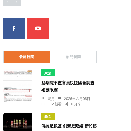
最新新聞
熱門新聞
政治
監察院不查官員說謊國會調查
權被限縮
胡月
2026年八月06日
102 觀看
0 分享
藝文
傳統是根基 創新是延續 新竹縣