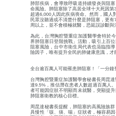
肺部疾病，會導致呼吸道持續發炎與阻塞
命風險。肺阻塞除了高居全球十大死因第
超過6,000人因此疾病喪命。然而，國
民眾沒聽過或不清楚什麼是肺阻塞，更有
周以上，並不會積極就醫，恐延誤診斷與
為此，台灣胸腔暨重症加護醫學會特於今（
界肺阻塞日登階挑戰」活動，吸引上百位
阻塞風險，台中市衛生局代表也蒞臨指導
險因子，唯有提升全民的肺健康意識，才
5
+
1212
+
16
+
281
全台逾百萬人可能罹患肺阻塞！「一分鐘
動
政治
2024總統大選
藝文
台灣胸腔暨重症加護醫學會秘書長周昆達
達9.5%，推估潛在患者人數超過百萬人
者可能因症狀不明顯而未就醫，突顯提升
肺阻塞衛教的核心目標。
75
+
722
美食
綜合
周昆達秘書長提醒，肺阻塞的高風險族群
具慢性「咳、痰、喘」症狀者，極容易因