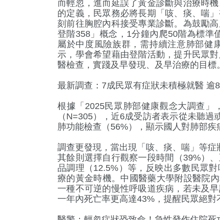
而輕忽，進而延誤了黃金診斷與治療時機
的定義，民眾務必將長期「咳、痰、喘」
刻前往胸腔內科接受專業診斷。為鼓勵高
登階358」概念，1分鐘內爬50階為標準
屬於中度風險族群，需持續注意肺部健康
示，學會希望藉由登階活動，提升民眾對
醫檢查，實踐及早發現、及早治療的目標
最新調查：7成民眾有症狀未積極就醫 逾
根據「2025民眾肺部健康觀念大調查」
（N=305），近6成受訪者表示從未聽
肺功能檢查（56%），顯示國人對肺部
調查更發現，當出現「咳、痰、喘」等症
其餘則選擇自行觀察一段時間（39%）、
品調理（12.5%）等，反映出多數民眾
療的黃金時機。中國醫藥大學附設醫院內
一種不可逆的慢性呼吸道疾病，若未及早
一年內死亡率更高達43%，提醒民眾絕對
醫警：輕忽症狀恐致命！急性發作住院死