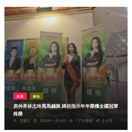
生活
綜合
房仲界林志玲黑馬錢琬 媽祖指示年年榮獲全國冠軍
殊榮
范麗玉
2024年一月16日
7,778 觀看
0 分享