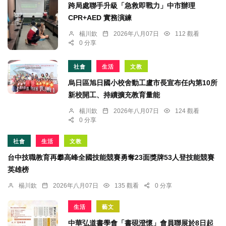
跨局處聯手升級「急救即戰力」中市辦理
CPR+AED 實務演練
楊川欽
2026年八月07日
112 觀看
0 分享
社會
生活
文教
烏日區旭日國小校舍動工盧市長宣布任內第10所
新校開工、持續擴充教育量能
楊川欽
2026年八月07日
124 觀看
0 分享
社會
生活
文教
台中技職教育再攀高峰全國技能競賽勇奪23面獎牌53人登技能競賽
英雄榜
楊川欽
2026年八月07日
135 觀看
0 分享
生活
藝文
中華弘道書學會「書硯澄懷」會員聯展於8日起