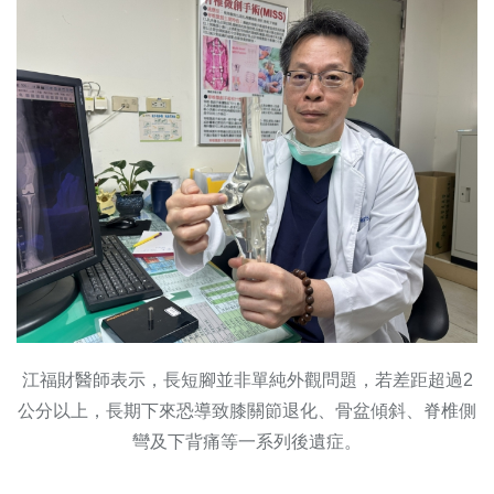
江福財醫師表示，長短腳並非單純外觀問題，若差距超過2
公分以上，長期下來恐導致膝關節退化、骨盆傾斜、脊椎側
彎及下背痛等一系列後遺症。