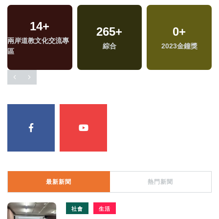
14
+
265
+
0
+
兩岸道教文化交流專
兩
綜合
2023金鐘獎
區
區
最新新聞
熱門新聞
社會
生活