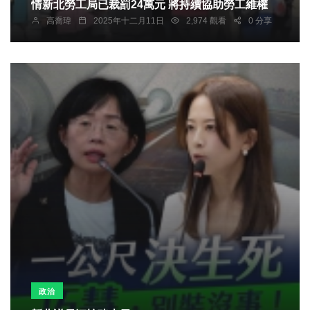
情新北勞工局已裁罰24萬元 將持續協助勞工維權
高喬瑋
2025年十二月11日
2,974 觀看
0 分享
政治