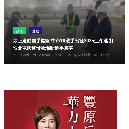
政治
運動
冰上運動國手搖籃 中市10選手出征2025亞冬運 打
造北屯國運滑冰場助選手圓夢
林獻元
2025年一月24日
5,729 觀看
0 分享