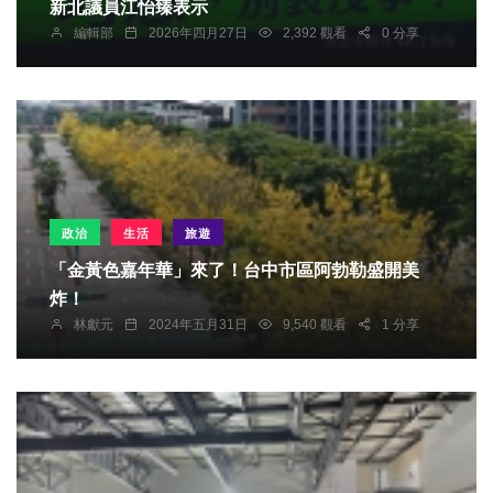
新北議員江怡臻表示
編輯部
2026年四月27日
2,392 觀看
0 分享
政治
生活
旅遊
「金黃色嘉年華」來了！台中市區阿勃勒盛開美
炸！
林獻元
2024年五月31日
9,540 觀看
1 分享