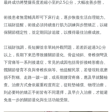
最終成功將雙腿長度差縮小至約2.5公分，大幅改善步態，
術後患者無需輔具即可下床行走，逐步恢復生活自理能力。
江福財提醒，術後必須持續進行肌力訓練與步態矯正，以確
保關節穩定性，並定期回診追蹤，以獲得最佳治療成效。
江福財強調，長短腳並非單純外觀問題，若差距超過3公分
以上，長期下來恐導致膝關節退化、骨盆傾斜、脊椎側彎及
下背痛等一系列後遺症，常見的成因包括骨折後畸形癒合、
髖關節發育不良與脊椎疾病等。他提醒民眾，若發現鞋底磨
損不對稱、走路一跛一跛，或長期腰背疼痛，應及早就醫檢
查。治療方式會依嚴重程度而定，從鞋墊補償、物理治療，
到必要時的矯正手術皆有不同選擇，及早介入治療，才能避
免進一步的關節退化與生活功能受限。