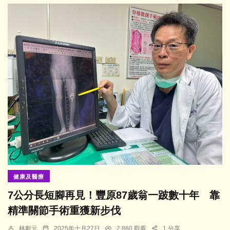
健康及醫療
7公分長短腳再見！豐原87歲翁一跛數十年 靠
精準關節手術重獲新步伐
林獻元
2025年十月27日
2,860 觀看
1 分享