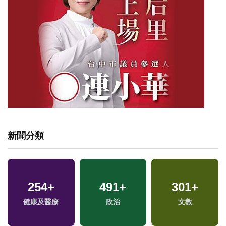
新聞分類
254
+
491
+
301
+
福
健康及醫療
政治
文教
區