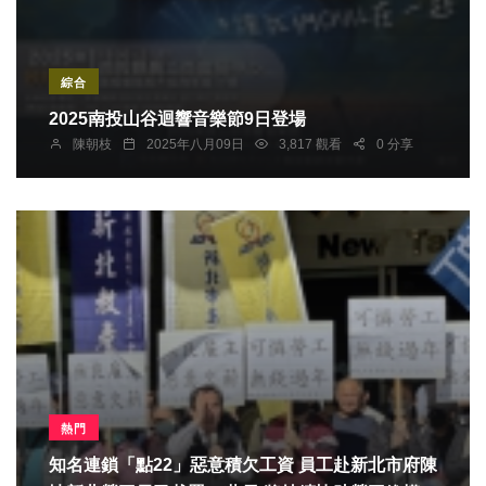
綜合
2025南投山谷迴響音樂節9日登場
陳朝枝
2025年八月09日
3,817 觀看
0 分享
熱門
知名連鎖「點22」惡意積欠工資 員工赴新北市府陳