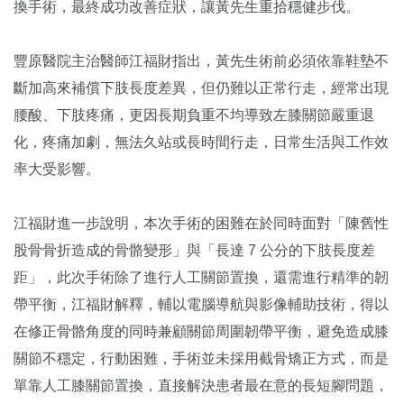
換手術，最終成功改善症狀，讓黃先生重拾穩健步伐。
豐原醫院主治醫師江福財指出，黃先生術前必須依靠鞋墊不
斷加高來補償下肢長度差異，但仍難以正常行走，經常出現
腰酸、下肢疼痛，更因長期負重不均導致左膝關節嚴重退
化，疼痛加劇，無法久站或長時間行走，日常生活與工作效
率大受影響。
江福財進一步說明，本次手術的困難在於同時面對「陳舊性
股骨骨折造成的骨骼變形」與「長達 7 公分的下肢長度差
距」，此次手術除了進行人工關節置換，還需進行精準的韌
帶平衡，江福財解釋，輔以電腦導航與影像輔助技術，得以
在修正骨骼角度的同時兼顧關節周圍韌帶平衡，避免造成膝
關節不穩定，行動困難，手術並未採用截骨矯正方式，而是
單靠人工膝關節置換，直接解決患者最在意的長短腳問題，