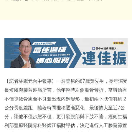
【記者林獻元台中報導】一名豐原的87歲黃先生，長年深受
長短腳與膝蓋疼痛所苦，他年輕時左側股骨骨折，當時治療
不佳導致骨癒合不良並出現內翻變形，最初兩下肢僅有約 2
公分長度差距，隨著時間推移逐漸惡化，最後擴大至近7公
分，讓他不僅步態不穩，更引發腰部與下肢不適，經衛生福
利部豐原醫院骨科醫師江福財評估，決定進行人工膝關節置