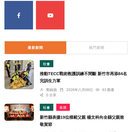
最新新聞
熱門新聞
社會
推動TECC戰術救護訓練不間斷 新竹市再添84名
完訓生力軍
鄭銘德
2026年八月08日
63 觀看
0 分享
社會
生活
新竹縣表揚19位模範父親 楊文科向全縣父親致
敬賀節