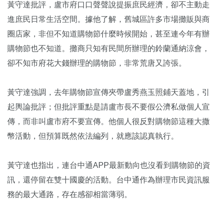
黃守達批評，盧市府口口聲聲說提振庶民經濟，卻不主動走
進庶民日常生活空間。據他了解，舊城區許多市場攤販與商
圈店家，非但不知道購物節什麼時候開始，甚至連今年有辦
購物節也不知道。攤商只知有民間所辦理的鈴蘭通納涼會，
卻不知市府花大錢辦理的購物節，非常荒唐又誇張。
黃守達強調，去年購物節宣傳夾帶盧秀燕玉照鋪天蓋地，引
起輿論批評；但批評重點是請盧市長不要假公濟私做個人宣
傳，而非叫盧市府不要宣傳。他個人很反對購物節這種大撒
幣活動，但預算既然依法編列，就應該認真執行。
黃守達也指出，連台中通APP最新動向也沒看到購物節的資
訊，還停留在雙十國慶的活動。台中通作為辦理市民資訊服
務的最大通路，存在感卻相當薄弱。