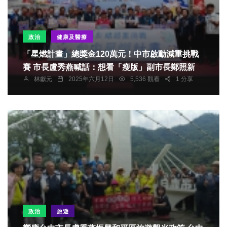
政治
健康及醫療
「星燃計畫」總獎金120萬元！中市啟動減重挑戰
賽 市長盧秀燕喊話：想看「瘦版」副市長鄭照新
林獻元
2025年六月12日
5,536 觀看
1 分享
政治
旅遊