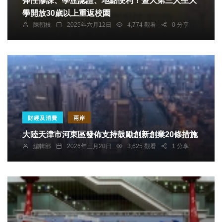
彈性修課、學歷認證、地點便利！暨大第三人生大
學開放30歲以上重返校園
陳朝枝
2025年六月12日
4,774 觀看
0 分享
財經及消費
兩岸
大陸天津市河東區發佈支持鼓勵創新創業20條措施
編輯部
2026年三月20日
3,625 觀看
1 分享