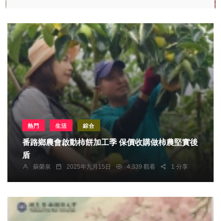
熱門
生活
綜合
番路鄉農會啟動柿餅加工季 保價收購做柿農堅實後
盾
蘇榮泉
2025年九月15日
4,339 觀看
1 分享