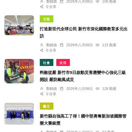
鄭銘德
2026年八月08日
106 觀看
0 分享
文教
打造新世代全球公民 新竹市深化國際教育多元出
訪
鄭銘德
2026年八月08日
115 觀看
0 分享
社會
生活
料敵從嚴 新竹市9日啟動災害應變中心強化三級
開設 嚴防颱風成災
鄭銘德
2026年八月08日
128 觀看
0 分享
藝文
新竹縣自強高工了得！國中部勇奪新加坡國際管
樂大賽銀獎