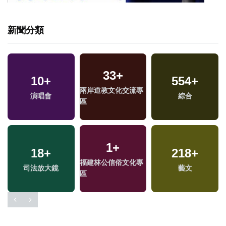
新聞分類
33
+
10
+
554
+
兩岸道教文化交流專
演唱會
綜合
區
1
+
18
+
218
+
專
福建林公信俗文化專
司法放大鏡
藝文
區