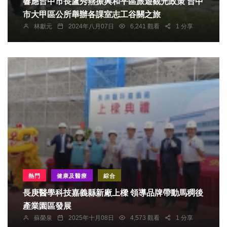
響應台中市長盧秀燕振興和平區旅遊觀光政策 台中
市大甲區公所舉辦各課室志工谷關之旅
林獻元
2024年八月07日
6,241 觀看
1 分享
熱門
健康及醫療
綜合
長庚醫學科技嘉義縣新廠上樑 領導品牌帶動馬稠後
產業園區發展
蘇榮泉
2025年十月08日
4,573 觀看
1 分享