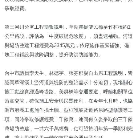
爭取經費。
第三河川分署工程簡報說明，草湖溪從健民橋至竹村橋約1
公里路段，評估為「中度破堤危險度」，須盡速補強。河道
與堤防整建工程經費為3345萬元，依序施作基腳補強、備
塊工程鋪設與坡降調整，提升防洪防護能力。
台中市議員李天生、林德宇、張芬郁親自出席工程說明，皆
認同草湖溪上游河道與堤防的整治需求十分迫切，現場關心
施工動線會經過峰堤路、美群橋等交通要道，呼籲相關單位
落實交管，確保施工安全與民眾便利，在今年七月時，也協
調市府養工處施作擋土牆、型框護坡及道路原路型修護等工
項，同時爭取修護經費二千餘萬，連同何立委爭取的三千餘
萬堤防整建，一共六千萬經費，估可望於明年第一季順利完
成，讓大里健民里一帶的市民安心通行及生活。