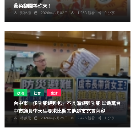
藝術樂園等你來！
鄭銘德
2026年八月02日
1,263 觀看
0 分享
政治
社會
生活
台中市「多功能避難包」不具備避難功能 民進黨台
中市議員李天生要求比照其他縣市充實內容
林獻元
2026年四月29日
2,475 觀看
1 分享