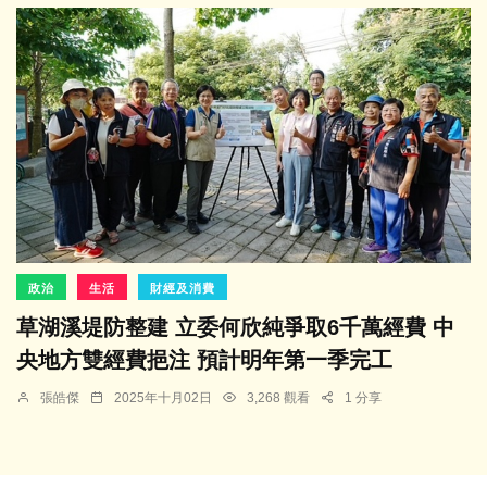
政治
生活
財經及消費
草湖溪堤防整建 立委何欣純爭取6千萬經費 中
央地方雙經費挹注 預計明年第一季完工
張皓傑
2025年十月02日
3,268 觀看
1 分享