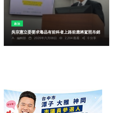
政治
吳宗憲立委要求毒品有前科者上路前應將駕照吊銷
編輯部
2026年六月08日
2,204 觀看
0 分享