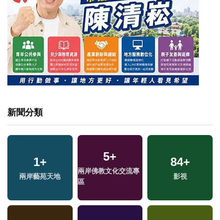
新聞分類
5
+
1
+
84
+
兩岸佛教文化交流專
兩岸藝苑天地
影視
區