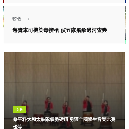
較舊
遊覽車司機染毒擁槍 偵五隊飛象過河查獲
文教
修平科大和太鼓隊氣勢磅礡 勇獲全國學生音樂比賽
優等