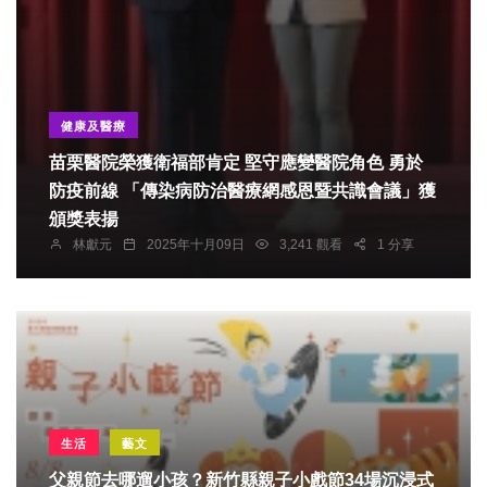
健康及醫療
苗栗醫院榮獲衛福部肯定 堅守應變醫院角色 勇於
防疫前線 「傳染病防治醫療網感恩暨共識會議」獲
頒獎表揚
林獻元
2025年十月09日
3,241 觀看
1 分享
生活
藝文
父親節去哪遛小孩？新竹縣親子小戲節34場沉浸式