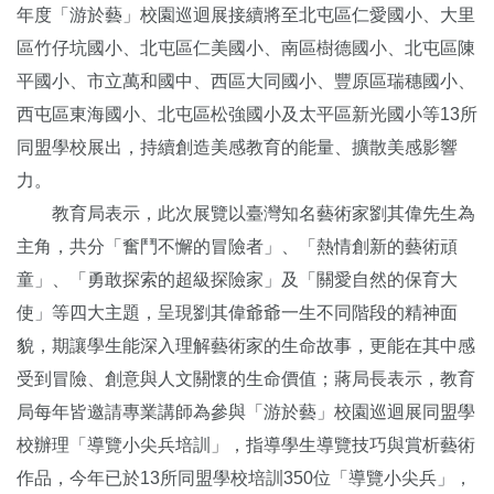
年度「游於藝」校園巡迴展接續將至北屯區仁愛國小、大里
區竹仔坑國小、北屯區仁美國小、南區樹德國小、北屯區陳
平國小、市立萬和國中、西區大同國小、豐原區瑞穗國小、
西屯區東海國小、北屯區松強國小及太平區新光國小等13所
同盟學校展出，持續創造美感教育的能量、擴散美感影響
力。
教育局表示，此次展覽以臺灣知名藝術家劉其偉先生為
主角，共分「奮鬥不懈的冒險者」、「熱情創新的藝術頑
童」、「勇敢探索的超級探險家」及「關愛自然的保育大
使」等四大主題，呈現劉其偉爺爺一生不同階段的精神面
貌，期讓學生能深入理解藝術家的生命故事，更能在其中感
受到冒險、創意與人文關懷的生命價值；蔣局長表示，教育
局每年皆邀請專業講師為參與「游於藝」校園巡迴展同盟學
校辦理「導覽小尖兵培訓」，指導學生導覽技巧與賞析藝術
作品，今年已於13所同盟學校培訓350位「導覽小尖兵」，