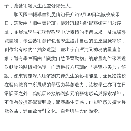
子，讓藝術融入生活並發揚光大。
順天國中輔導室劉旻倩組長介紹9月30日為該校成果
日，活動由「順中舞蹈班」優雅流暢的動覺藝術來開啟序
幕，並展現學生在課程教學中所累積的學習成果，及現場導
覽體驗，學生藝術創作包含學生設計自己的星座圖騰塗鴉，
創作出有機的半抽象造型、畫出宇宙渾沌又神秘的星座意
象；還有學生藉由「關愛自然保育動物」的繪畫創作來表達
對動物的關懷和保護，而透過校方培訓的「導覽小尖兵」解
說，使來賓能深入理解劉其偉先生的藝術能量，並見證該校
在藝術教育中所展現的學習力與創造力，該校學生亦可在日
常課業之外，藉觀展來接觸到多元的藝術形式與探索精神，
不僅有效提高學習興趣，涵養學生美感，也能延續與擴大展
覽效益，進而啟發對文化、自然與生命的熱愛。