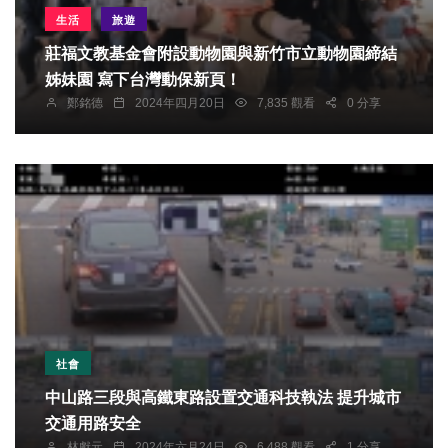
生活
旅遊
莊福文教基金會附設動物園與新竹市立動物園締結
姊妹園 寫下台灣動保新頁！
鄭銘德
2024年四月20日
7,835 觀看
0 分享
社會
中山路三段與高鐵東路設置交通科技執法 提升城市
交通用路安全
林獻元
2024年六月24日
6,488 觀看
1 分享