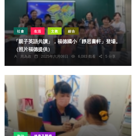
社會
生活
文教
綜合
「親子英語共讀」，福德國小「靜思書軒」登場。
（照片福德提供）
周為政
2025年六月08日
6,083 觀看
5 分享
政治
健康及醫療