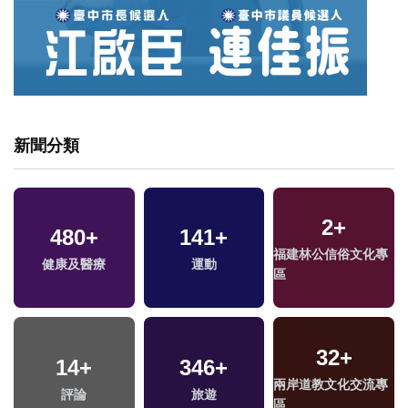
新聞分類
2
+
480
+
141
+
福建林公信俗文化專
健康及醫療
運動
區
32
+
14
+
346
+
兩岸道教文化交流專
評論
旅遊
區