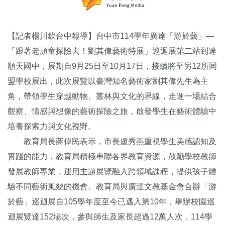
【記者楊川欽台中報導】台中市114學年廣達「游於藝」—
「跟著老頑童探險去！劉其偉藝術特展」巡迴展第二站到達
順天國中，展期自9月25日至10月17日，接續將至另12所同
盟學校展出，此次展覽以臺灣知名藝術家劉其偉先生為主
角，帶領學生穿越動物、叢林與文化的界線，走進一場結合
觀察、情感與想像的藝術探險之旅，啟發學生在藝術體驗中
培養探索力與文化視野。
教育局長蔣偉民表示，市長盧秀燕重視學生美感認知及
實踐的能力，教育局積極串聯各界教育資源，鼓勵學校教師
發展教師專業，運用主題展覽融入跨領域課程，提供孩子體
驗不同藝術風貌的機會。教育局與廣達文教基金會合辦「游
於藝」巡迴展自105學年度至今已邁入第10年，舉辦校園巡
迴展覽達152場次，參與師生及家長超過12萬人次，114學