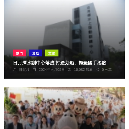
熱門
運動
文教
日月潭水訓中心落成 打造划船、輕艇國手搖籃
陳朝枝
2024年六月05日
10,082 觀看
0 分享