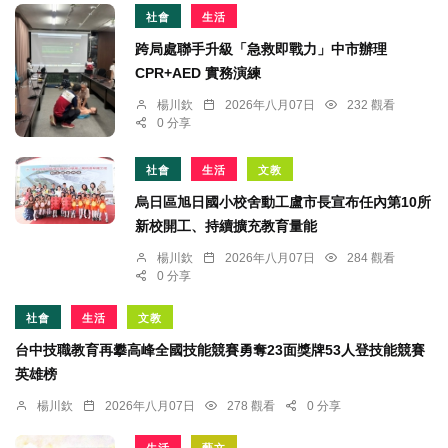
社會
生活
跨局處聯手升級「急救即戰力」中市辦理
CPR+AED 實務演練
楊川欽
2026年八月07日
232 觀看
0 分享
社會
生活
文教
烏日區旭日國小校舍動工盧市長宣布任內第10所
新校開工、持續擴充教育量能
楊川欽
2026年八月07日
284 觀看
0 分享
社會
生活
文教
台中技職教育再攀高峰全國技能競賽勇奪23面獎牌53人登技能競賽
英雄榜
楊川欽
2026年八月07日
278 觀看
0 分享
生活
藝文