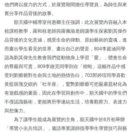
他們將以接力的方式，於展覽期間擔任導覽員，為師生與來
賓分享作品背後的故事。
順天國中輔導室何惠卿主任強調：此次展覽內容融入本
校課程教學，羅和枝老師與羅佩瑜老師讓學生探索劉其偉作
品背後的文化意涵，感受生命的律動、原始藝術的靈魂，進
而畫出學生看見的世界、畫出自己的聲音，804李庭涵同學
認為劉其偉先生教會我們從動物身上學習「愛」，體會生命
的尊嚴與可貴，809李維芫同學則在「樹蛙」這幅作品中感
受到劉爺爺對生命與土地的熱情告白，703郭婷瑄同學喜歡
黃藍斑塊交錯的「牡羊座」，驚艷劉爺爺可把嚴肅題材化為
有遊戲感的畫面，因此在學習與創作中，順天國中的學生們
不僅認識藝術，更能將所學連結生活，培養觀察力、表達力
與想像力。
為了讓學生能成為展覽的主角，順天國中於8月初舉辦
「導覽小尖兵培訓」，邀請專業講師指導學生導覽技巧與藝