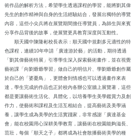
術作品的解析方法，希望學生透過課程的學習，能將劉其偉
先生的創作精神與自身的生活經驗結合，發展出獨特的導覽
內容，這些小尖兵將在展覽期間擔任導覽員，為師生與來賓
分享作品背後的故事，使展覽更具教育深度與互動性。
順天國中陳隆彬校長表示：順天國中規劃多元適性的特
色課程，連續10年申請「廣達游於藝」的活動，期待透過
「劉其偉藝術特展」引導學生深入探索藝術畫作，並在視覺
藝術課「向劉爺爺學習」做自己的明信片、學劉爺爺創作屬
於自己的「婆憂鳥」，更體會到情感也可以透過畫作來表
達，學生完成的作品也正於校內各辦公室牆上展覽著，這些
都是要讓藝術生活化、具體化，以培養學生美學鑑賞力及創
作力，使藝術和課程及生活互相結合，提高藝術及美學涵
養，讓學生成為美學的生活實踐家，非常感謝「廣達基金
會」能在校園用心深耕美學教育，讓藝術在校園能夠滋長、
茁壯，每個「順天之子」都將成為社會散播藝術美學的種