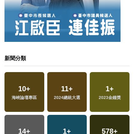
新聞分類
1
+
525
10
+
+
11
+
52
1
+
+
福建林公信俗文化專
海峽論壇專區
文教
2024總統大選
2023金鐘獎
影視
區
32
+
3
+
14
+
1
+
578
61
+
+