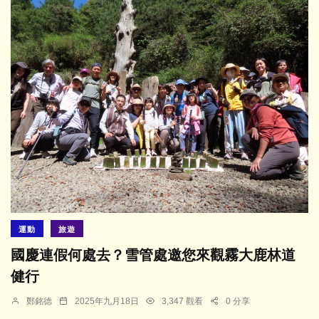
運動
旅遊
國慶連假何處去？雪管處邀您來觀霧大鹿林道
健行
鄭銘德
2025年九月18日
3,347 觀看
0 分享