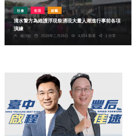
社會
生活
綜藝
清水警方為維護浮現祭湧現大量人潮進行事前各項
演練
楊川欽
2026年二月26日
4,054 觀看
1 分享