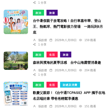
1 分享
政治
旅遊
台中暑假親子放電攻略！自行車嘉年華、登山
王、熱氣球、熱門電影接力登場 一路玩到8月
底
張皓傑
2026年八月09日
159 觀看
1 分享
政治
生活
旅遊
森林與濱海的夏季涼感 台中山海露營消暑趣
張皓傑
2026年八月09日
204 觀看
1 分享
政治
生活
財經及消費
歡慶父親節！《台中通TCPASS》APP 攜手在地
名店端好康 帶爸爸輕鬆享優惠
張皓傑
2026年八月09日
151 觀看