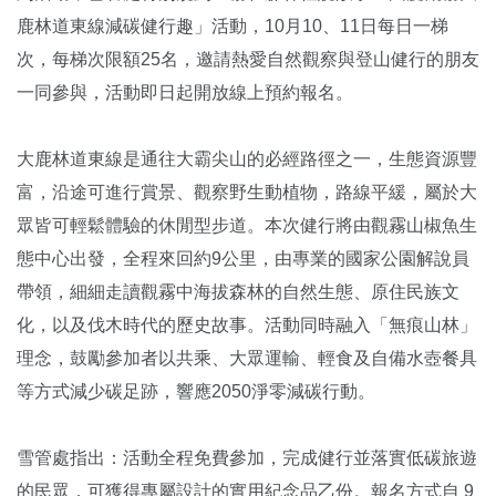
鹿林道東線減碳健行趣」活動，10月10、11日每日一梯
次，每梯次限額25名，邀請熱愛自然觀察與登山健行的朋友
一同參與，活動即日起開放線上預約報名。
大鹿林道東線是通往大霸尖山的必經路徑之一，生態資源豐
富，沿途可進行賞景、觀察野生動植物，路線平緩，屬於大
眾皆可輕鬆體驗的休閒型步道。本次健行將由觀霧山椒魚生
態中心出發，全程來回約9公里，由專業的國家公園解說員
帶領，細細走讀觀霧中海拔森林的自然生態、原住民族文
化，以及伐木時代的歷史故事。活動同時融入「無痕山林」
理念，鼓勵參加者以共乘、大眾運輸、輕食及自備水壺餐具
等方式減少碳足跡，響應2050淨零減碳行動。
雪管處指出：活動全程免費參加，完成健行並落實低碳旅遊
的民眾，可獲得專屬設計的實用紀念品乙份。報名方式自 9