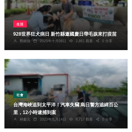
生活
928世界狂犬病日 新竹縣邀國慶日帶毛孩來打疫苗
鄭銘德
2025年十月08日
2,861 觀看
0 分享
社會
台灣海峽追到太平洋！汽車失竊 烏日警方追緝百公
里，12小時逮捕到案
林獻元
2023年九月14日
6,717 觀看
0 分享