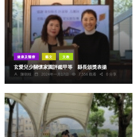
健康及醫療
藝文
文教
玄愛兒少關懷家園評鑑甲等 縣長頒獎表揚
陳朝枝
2024年一月17日
7,556 觀看
0 分享