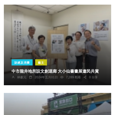
財經及消費
藝文
中市龍井地所設文創迴廊 大小仙書畫展邀民共賞
林獻元
2024年五月01日
7,289 觀看
0 分享