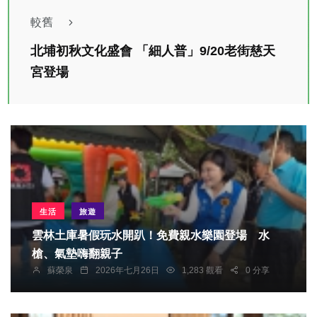
較舊
北埔初秋文化盛會 「細人普」9/20老街慈天
宮登場
生活
旅遊
雲林土庫暑假玩水開趴！免費親水樂園登場 水
槍、氣墊嗨翻親子
蘇榮泉
2026年七月26日
1,283 觀看
0 分享