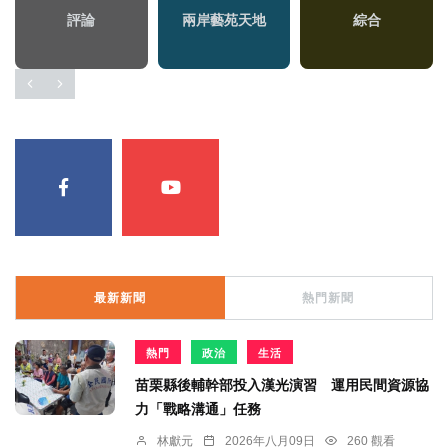
兩岸道教文化交流專
兩岸佛教文化交流專
評論
兩岸藝苑天地
綜合
美食
區
區
最新新聞
熱門新聞
熱門
政治
生活
苗栗縣後輔幹部投入漢光演習 運用民間資源協
力「戰略溝通」任務
林獻元
2026年八月09日
260 觀看