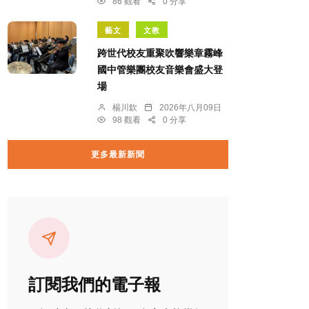
86 觀看
0 分享
藝文
文教
跨世代校友重聚吹響樂章霧峰
國中管樂團校友音樂會盛大登
場
楊川欽
2026年八月09日
98 觀看
0 分享
更多最新新聞
訂閱我們的電子報