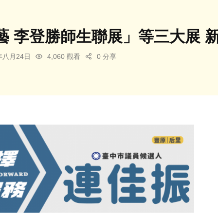
藝 李登勝師生聯展」等三大展 
5年八月24日
4,060 觀看
0 分享