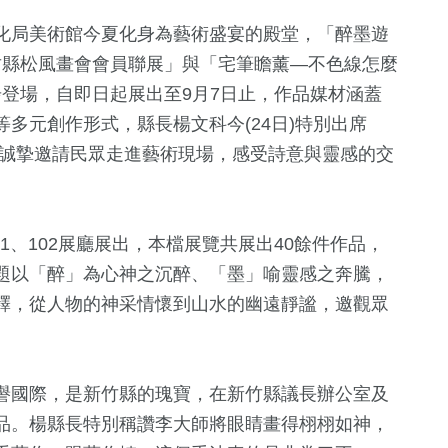
化局美術館今夏化身為藝術盛宴的殿堂，「醉墨遊
新竹縣松風畫會會員聯展」與「宅筆瞻薰—不色線怎麼
同步登場，自即日起展出至9月7日止，作品媒材涵蓋
多元創作形式，縣長楊文科今(24日)特別出席
，誠摯邀請民眾走進藝術現場，感受詩意與靈感的交
421
+
10
+
1
+
1、102展廳展出，本檔展覽共展出40餘件作品，
統大選
綜合
評論
兩岸藝苑天
題以「醉」為心神之沉醉、「墨」喻靈感之奔騰，
釋，從人物的神采情懷到山水的幽遠靜謐，邀觀眾
1
+
660
+
343
+
福建林公信俗
政治
健康及醫療
化專區
譽國際，是新竹縣的瑰寶，在新竹縣議長辦公室及
品。楊縣長特別稱讚李大師將眼睛畫得栩栩如神，