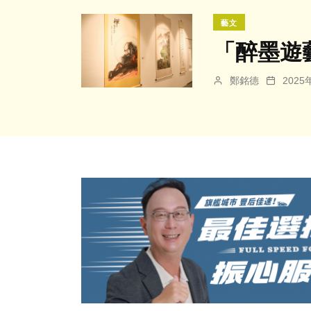
藝文
「醉墨遊
鄭銘德
202