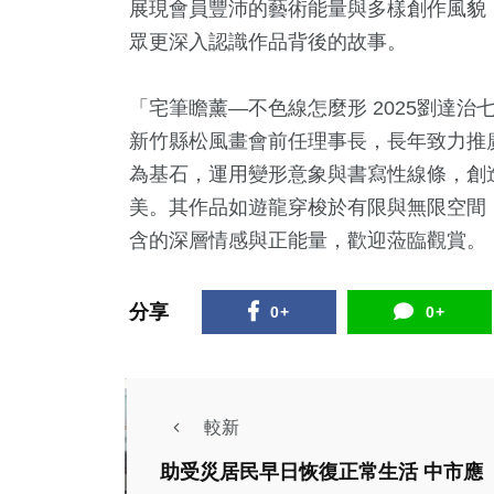
展現會員豐沛的藝術能量與多樣創作風貌
眾更深入認識作品背後的故事。
「宅筆瞻薰—不色線怎麼形 2025劉達治
新竹縣松風畫會前任理事長，長年致力推
為基石，運用變形意象與書寫性線條，創
美。其作品如遊龍穿梭於有限與無限空間
含的深層情感與正能量，歡迎蒞臨觀賞。
分享
0+
0+
較新
助受災居民早日恢復正常生活 中市應