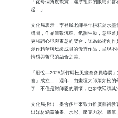
「從每個角度觀賞，達摩祖師的眼睛都會
起！」
文化局表示，李登勝老師長年耕耘於水墨
構圖，作品筆致沉穩、氣韻生動，意境兼
更強調心境與畫意的契合，認為藝術創作
創作精華與班級成員的優秀作品，呈現不
情感與哲思的融合之美。
「冠悅—2025新竹縣松風畫會會員聯展」
會」成立二十週年，由畫壇大師蕭如松的
字，不僅是對師恩的緬懷，也象徵延續其
文化局指出，畫會多年來致力推廣藝術教
出媒材涵蓋油畫、水彩、壓克力彩、蠟筆