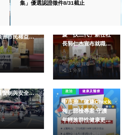
集」優選認證徵件8/31截止
社會
生活
財經及消費
綜合
重劃、機場門戶
學甲扶輪社27週年
仍未送中央審議
慶「扶二代」新任社
損害市民權益、
長郭仁杰宣布就職走
獻元
方發展 民進
24年十一月12日
黃永豐
馬上任
中市議員楊典忠
生活
139 觀看
2025年七月06日
底誰在卡台中？
分享
5,760 觀看
1 分享
都發局：審慎依
西市場年貨大街
理
潮 警方全面啟
政治
健康及醫療
通管制與安全維
榮泉
中市推「健康Check
25年一月26日
梅」篩檢專案 守護
624 觀看
年輕族群性健康更安
分享
林獻元
心
2025年八月25日