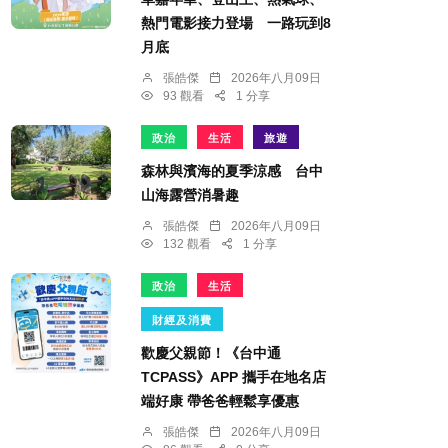
熱門電影接力登場 一路玩到8
月底
張皓傑
2026年八月09日
93 觀看
1 分享
政治
生活
旅遊
森林與濱海的夏季涼感 台中
山海露營消暑趣
張皓傑
2026年八月09日
132 觀看
1 分享
政治
生活
財經及消費
歡慶父親節！《台中通
TCPASS》APP 攜手在地名店
端好康 帶爸爸輕鬆享優惠
張皓傑
2026年八月09日