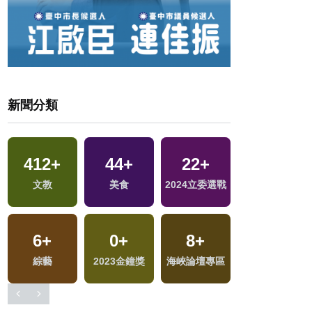
新聞分類
412
+
44
+
22
+
14
+
地
文教
美食
2024立委選戰
司法放大鏡
6
+
0
+
8
+
982
+
文
綜藝
2023金鐘獎
海峽論壇專區
生活