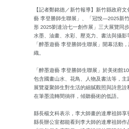
【記者鄭銘德／新竹報導】新竹縣政府文
藝 李登勝師生聯展」、「冠悅—2025
形 2025劉達治七一創作展」三大展覽
水墨、油畫、水彩、壓克力、書法與攝影等
「醉墨遊藝 李登勝師生聯展」開幕活動
織。
2
+
0
+
7
+
42
+
9
+
「醉墨遊藝 李登勝師生聯展」於美術館10
兩岸佛教文化交
視
演唱會
兩岸
2024總
包含國畫山水、花鳥、人物及書法等，主
流專區
展覽凝聚師生對生活的細膩觀照與詩意詮
5
+
在筆墨流轉間徜徉，傾聽藝術的低語。
153
+
300
+
教文化交
藝文
財經及消費
縣長楊文科表示，李大師畫的達摩祖師享
縣長辦公室都能看到李大師的達摩祖師作