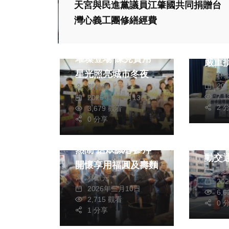
天宮與民進黨議員江肇國共同捐贈台
政治
灣心義工團修繕經費
生活
藝文
跨區
新竹縣東興圳光藝節
2案
璀璨登場 陳見賢用
嚴重
星光照亮城市冬夜
林
阻礙地
20
鄭銘德
黨台
社會
7,
2025年十二月13日
批到
2 
3,679 觀看
綜合
兩岸道教文化交流專區
0 分享
中市
斗六
萬和宮植斗法會莊嚴
規辦
湧人
熱鬧 信眾誠心參拜
動交
開懷享用福圓及壽麵
蘇
護
林獻元
20
2026年三月10日
6,
2,715 觀看
0 
1 分享