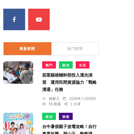
最新新聞
熱門新聞
熱門
政治
生活
苗栗縣後輔幹部投入漢光演
習 運用民間資源協力「戰略
溝通」任務
林獻元
2026年八月09日
55 觀看
1 分享
政治
旅遊
台中暑假親子放電攻略！自行
車嘉年華、登山王、熱氣球、