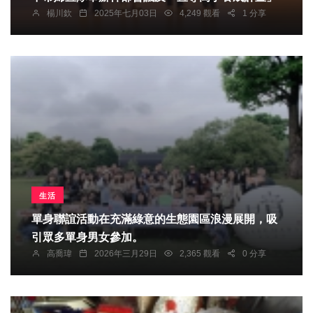
楊川欽
2025年七月03日
4,249 觀看
1 分享
生活
​單身聯誼活動在充滿綠意的生態園區浪漫展開，吸
引眾多單身男女參加。
高喬瑋
2026年三月29日
2,365 觀看
0 分享