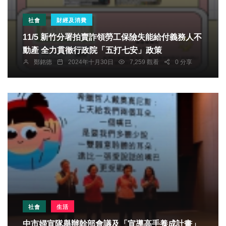
社會
財經及消費
11/5 新竹分署拍賣詐領勞工保險失能給付義務人不
動產 全力貫徹行政院「五打七安」政策
鄭銘德
2024年十月30日
7,259 觀看
0 分享
社會
生活
中市婦宣隊舉辦幹部會議及「宣導高手養成計畫」