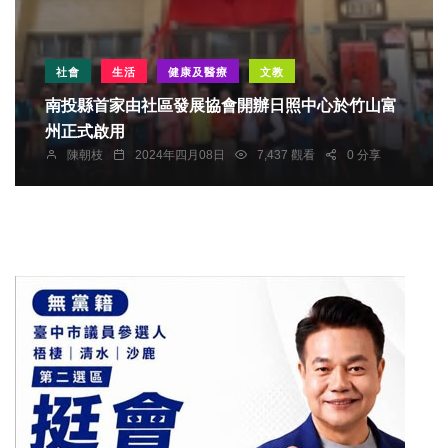
社會
生活
健康及醫療
文教
南投縣首家由社區發展協會開辦日照中心於竹山富
州正式啟用
陳朝枝
2024年四月08日
7,437 觀看
0 分享