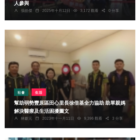
人參與
張皓傑
2025年十月12日
3,172 觀看
0 分享
社會
生活
幫助弱勢豐原區田心里長徐倍基全力協助 助單親媽
解決醫療及生活困擾圖文
林獻元
2023年十一月11日
9,396 觀看
3 分享