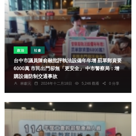
政治
社會
台中市議員陳俞融批評執法設備年年增 罰單郵資要
6000萬 市民出門卻無「更安全」 中市警察局：增
購設備防制交通事故
林獻元
2024年十二月18日
5,246 觀看
0 分享