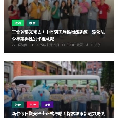
政治
社會
工會幹部充電去！中市勞工局推增能訓練 強化法
令專業與性別平權意識
張皓傑
2025年十月19日
3,001 觀看
0 分享
社會
生活
旅遊
新竹假日觀光巴士正式啟動！探索城市新魅力更便