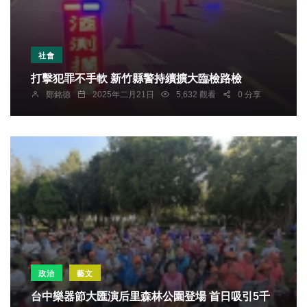
社會
打擊犯罪不手軟 新竹縣警持續擴大臨檢路檢
鄭銘德
2025年二月21日
5,632 觀看
0 分享
政治
藝文
台中樂器節大匯演后里森林公園登場 首日吸引5千