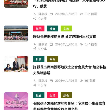
「2026馬路好行評選」南投縣「人本交通有GO
行」獲獎
陳朝枝
2026年八月06日
135 觀看
0 分享
熱門
社會
文教
許縣長表揚模範父親 肯定感謝付出和貢獻
陳朝枝
2026年八月06日
144 觀看
0 分享
社會
綜合
許縣長出席南投縣地政士公會會員大會 勉公私協
力防堵詐騙
陳朝枝
2026年八月06日
96 觀看
0 分享
社會
生活
綜合
偏鄉孩子無限的潛能與希望！宅港國小生命教育
與科學教育雙雙綻放全國光芒