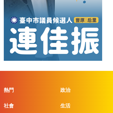
熱門
政治
社會
生活