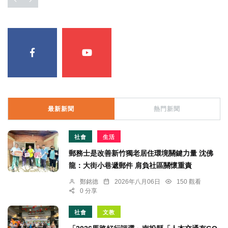
最新新聞
熱門新聞
社會
生活
郵務士是改善新竹獨老居住環境關鍵力量 沈佛
龍：大街小巷遞郵件 肩負社區關懷重責
鄭銘德
2026年八月06日
150 觀看
0 分享
社會
文教