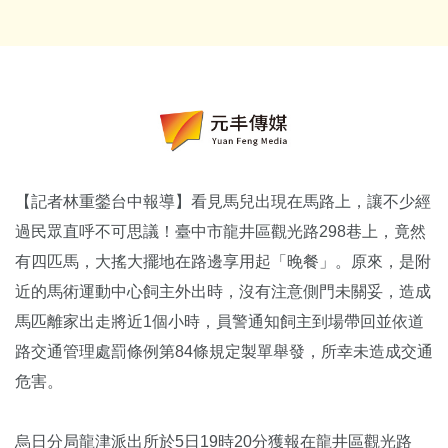
【記者林重鎣台中報導】看見馬兒出現在馬路上，讓不少經
過民眾直呼不可思議！臺中市龍井區觀光路298巷上，竟然
有四匹馬，大搖大擺地在路邊享用起「晚餐」。原來，是附
近的馬術運動中心飼主外出時，沒有注意側門未關妥，造成
馬匹離家出走將近1個小時，員警通知飼主到場帶回並依道
路交通管理處罰條例第84條規定製單舉發，所幸未造成交通
危害。
烏日分局龍津派出所於5日19時20分獲報在龍井區觀光路