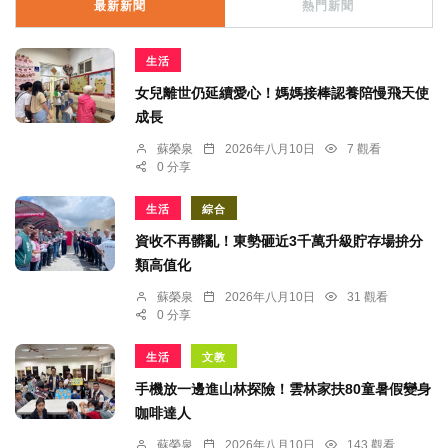
最新新聞
熱門新聞
生活
女兒離世仍延續愛心！媽媽接棒認養陪慢飛天使
成長
蘇榮泉
2026年八月10日
7 觀看
0 分享
生活
綜合
資收不再髒亂！東勢砸近3千萬升級貯存場拚分
類高值化
蘇榮泉
2026年八月10日
31 觀看
0 分享
生活
文教
手機放一邊進山林探險！雲林家扶80童暑假變身
咖啡達人
蘇榮泉
2026年八月10日
143 觀看