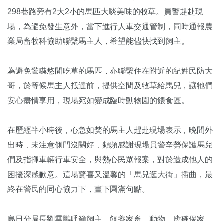
298巷路旁有2大2小的馬匹大啖美味的牧草。員警趕赴現
場，為避免發生意外，當下進行人車交通管制，同時通報農
業局畜牧科協助聯繫馬主人，希望能儘快找到飼主。
為避免驚嚇悠閒吃草的馬匹，亦聯繫住在附近的紀姓民防大
哥，於等候馬主人抵達前，提供空間及牧草給馬兒，讓牠們
安心盡情享用，現場宛如變成臨時動物園的餵食區。
在歷經半小時後，心急如焚的馬主人趕赴現場表示，晚間外
出時，未注意側門沒關好，頻頻感謝現場員警辛勞保護馬兒
們及指揮車輛行車安全，與熱心民眾報案，對於造成他人的
困擾深感歉意。這場驚喜又溫馨的「馬兒逛大街」插曲，最
終在警民的同心協力下，畫下圓滿句點。
烏日分局長劉雲鵬呼籲飼主，飼養家畜、動物，應確保家