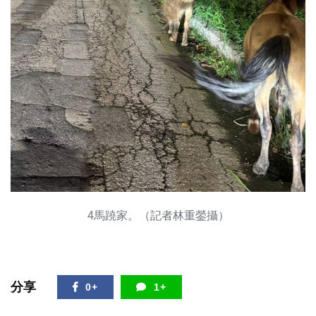
4馬蹺家。（記者林重鎣攝）
分享
0+
1+