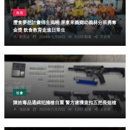
生活
灃食夢想計畫得主揭曉 屏東來義鄉幼義林分班勇奪
金獎 飲食教育走進日常生
劉奕廷
2024年七月04日
8,029 觀看
0 分享
社會
陳姓毒品通緝犯擁槍自重 警方逮獲查扣五把長短槍
張皓傑
2025年六月20日
4,057 觀看
1 分享