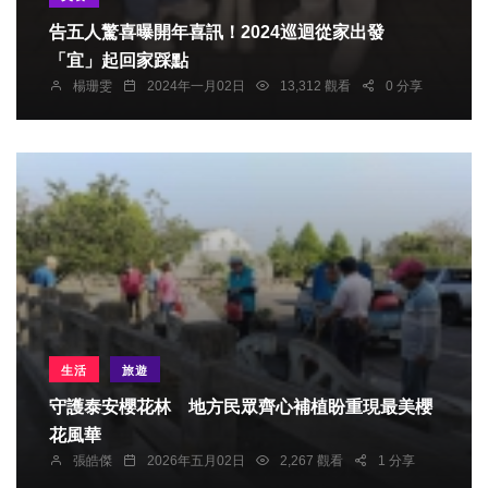
告五人驚喜曝開年喜訊！2024巡迴從家出發
「宜」起回家踩點
楊珊雯
2024年一月02日
13,312 觀看
0 分享
生活
旅遊
守護泰安櫻花林 地方民眾齊心補植盼重現最美櫻
花風華
張皓傑
2026年五月02日
2,267 觀看
1 分享