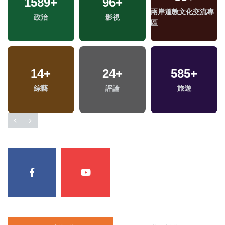
1589
+
96
+
兩岸道教文化交流專
政治
影視
區
14
+
24
+
585
+
綜藝
評論
旅遊