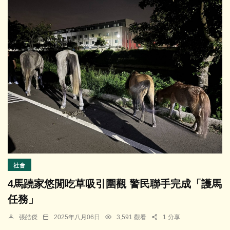
社會
4馬蹺家悠閒吃草吸引圍觀 警民聯手完成「護馬
任務」
張皓傑
2025年八月06日
3,591 觀看
1 分享