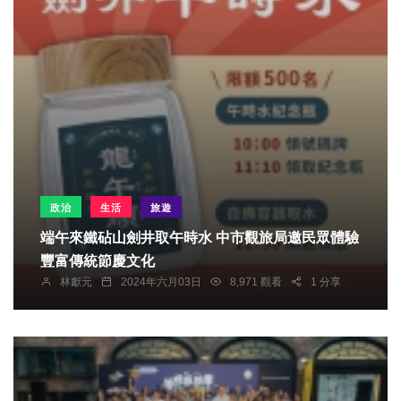
政治
生活
旅遊
端午來鐵砧山劍井取午時水 中市觀旅局邀民眾體驗
豐富傳統節慶文化
林獻元
2024年六月03日
8,971 觀看
1 分享