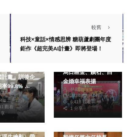
較舊
科技×童話×情感思辨 糖葫蘆劇團年度
財經及消費
鉅作《超完美AI計畫》即將登場！
政治
生活
幸福牽手 美滿相守
署推動「青年就
烏日區金、鑽石、白
艦計畫」訓後企
金婚幸福表揚
99.8% 訓
林獻元
獻元
僱用助青年穩定
2024年九月07日
24年二月20日
6,418 觀看
991 觀看
1 分享
分享
文教
，畫到老 王
弘光科大副校長蘇弘