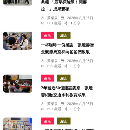
典範 「鹿草探險隊！開麥
拉！」成果豐碩
蘇榮泉
2026年八月05日
681 觀看
1 分享
生活
綜合
一杯咖啡一份感謝 張麗善贈
父親節馬克杯向爸爸們致敬
蘇榮泉
2026年八月05日
629 觀看
0 分享
生活
綜合
7年砸近50億建設麥寮 張麗
善細數交通水利教育成果
蘇榮泉
2026年八月05日
697 觀看
0 分享
生活
綜合