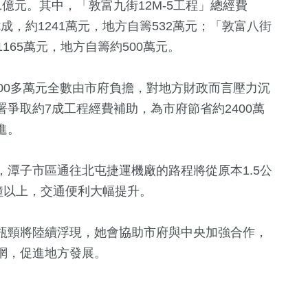
億元。其中，「敦富九街12M-5工程」總經費
七成，約1241萬元，地方自籌532萬元；「敦富八街
1165萬元，地方自籌約500萬元。
00多萬元全數由市府負擔，對地方財政而言壓力沉
爭取約7成工程經費補助，為市府節省約2400萬
進。
潭子市區通往北屯捷運機廠的路程將從原本1.5公
鐘以上，交通便利大幅提升。
瓶頸將陸續浮現，她會協助市府與中央加強合作，
網，促進地方發展。