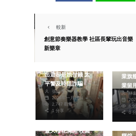
較新
創意節奏樂器教學 社區長輩玩出音樂
生活
新樂章
社會
文教
假愛情真詐騙！邀約
中分
出遊卻是她付錢 太
業旗
平警及時阻詐騙
業留用率
張皓傑
林
練即
2026年一月16日
20
就業
2,747 觀看
6,
生活
文教
1 分享
0 
藝文
旅遊
綜合
活到老
暨大櫻花滿開 校園