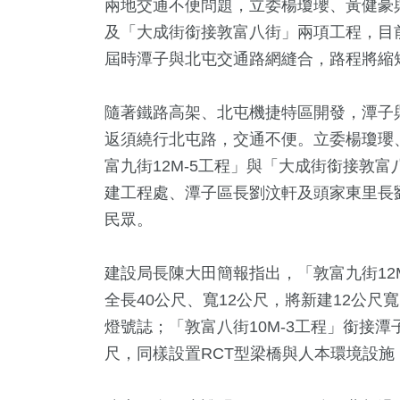
兩地交通不便問題，立委楊瓊瓔、黃健豪
及「大成街銜接敦富八街」兩項工程，目
屆時潭子與北屯交通路網縫合，路程將縮短
隨著鐵路高架、北屯機捷特區開發，潭子
返須繞行北屯路，交通不便。立委楊瓊瓔
富九街12M-5工程」與「大成街銜接敦富
建工程處、潭子區長劉汶軒及頭家東里長
民眾。
+
3
+
360
+
2
+
56
+
立委選戰
評論
生活
綜藝
藝文
建設局長陳大田簡報指出，「敦富九街12
全長40公尺、寬12公尺，將新建12公尺
燈號誌；「敦富八街10M-3工程」銜接潭
6
+
14
+
108
+
尺，同樣設置RCT型梁橋與人本環境設
教
影視
財經及消費