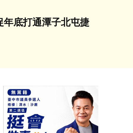
瓔促年底打通潭子北屯捷