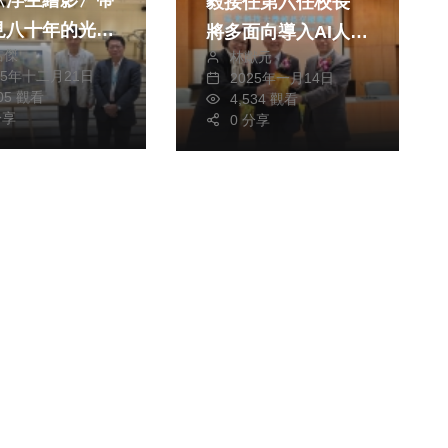
〈浮生繪影〉帶
毅接任第六任校長
見八十年的光影
將多面向導入AI人工
皓傑
林獻元
智慧、深化國際夥伴
25年十二月21日
2025年一月14日
關係
505 觀看
4,534 觀看
分享
0 分享