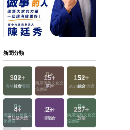
新聞分類
302
+
15
+
152
+
37
+
選
社會
兩岸
綜合
運動
4
+
2
+
237
+
75
+
交
司法放大鏡
演唱會
政治
熱門