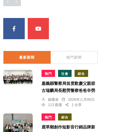
最新新聞
熱門新聞
熱門
社會
綜合
嘉義縣警察局首度歡慶父親節
古瑞麟局長慰勞警察爸爸辛勞
蘇榮泉
2026年八月06日
113 觀看
1 分享
熱門
綜合
鹿草鄉創作短影音行銷品牌新