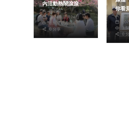
輝煌
內活動熱鬧滾滾
你看
陳朝枝
張
故事
2024年二月24日
20
8,805 觀看
3,
0 分享
0 