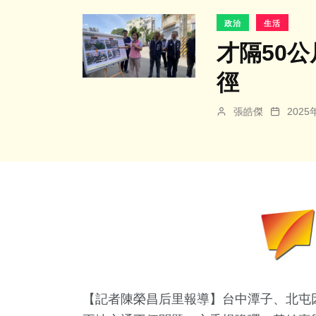
政治
生活
才隔50
徑
張皓傑
202
【記者陳榮昌后里報導】台中潭子、北屯因