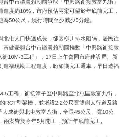
與台中市議員賴朝國爭取「中興路銜接敦富九街」
前進度約10%，市府預估兩案可望於年底前完工，
為50公尺，繞行時間至少減少5分鐘。
與北屯人口快速成長，卻因柳川排水阻隔，居民往
、黃健豪與台中市議員賴朝國推動「中興路銜接敦
八街10M-3工程」，17日上午會同市府建設局、新
劉進福現勘工程進度，盼如期完工通車，早日造福
0
+
2
+
3
+
兩岸佛教文化交
海峽論壇專區
2024總統大
M-5工程」銜接潭子區中興路至北屯區敦富九街，
流專區
寬的RCT型梁橋，並增設2.2公尺寬雙側人行道及路
0
+
8
+
子大成街與北屯敦富八街，全長45公尺、寬10公
15
+
施，兩案皆於今年5月開工，預計年底前完工。
福建林公信俗文
兩岸道教文化
美食
化專區
流專區