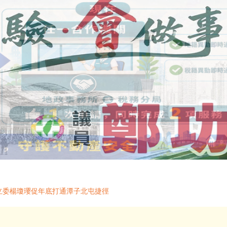
里 立委楊瓊瓔促年底打通潭子北屯捷徑