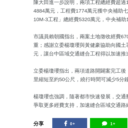
陳大田進一步說明，兩項工程總經費超過1
4884萬元，工程費1774萬元獲中央補助
10M-3工程」總經費5320萬元，中央補助
市議員賴朝國指出，兩案土地徵收經費67
重；感謝立委楊瓊瓔與黃健豪協助向國土署
元，讓台中區域交通縫合工程得以加速推
立委楊瓊瓔指出，兩項道路開闢案完工後，
里縮短至約50公尺，繞行時間可減少5分
楊瓊瓔也強調，隨著都市快速發展，交通
爭取更多經費支持，加速縫合區域交通路
分享
0+
1+